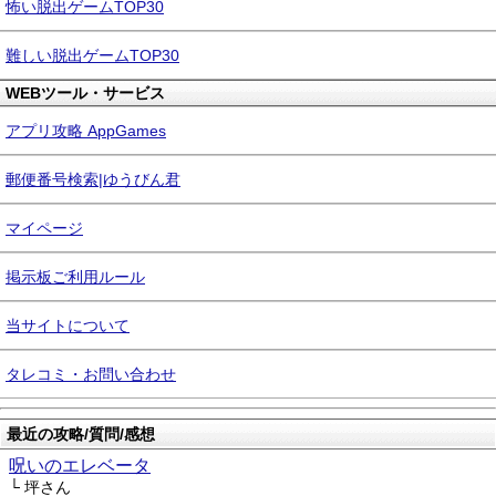
怖い脱出ゲームTOP30
難しい脱出ゲームTOP30
WEBツール・サービス
アプリ攻略 AppGames
郵便番号検索|ゆうびん君
マイページ
掲示板ご利用ルール
当サイトについて
タレコミ・お問い合わせ
最近の攻略/質問/感想
呪いのエレベータ
└ 坪さん