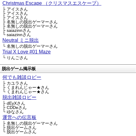
Christmas Escape （クリスマスエスケープ）
├ アイスさん
├ アイスさん
├ アイスさん
├ 名無しの脱出ゲーマーさん
├ 名無しの脱出ゲーマーさん
├ saiazinnさん
└ saiazinnさん
Neutral ミニ脱出
└ 名無しの脱出ゲーマーさん
Trial X Love #01 Maze
└ りんごさん
脱出ゲーム掲示板
何でも雑談ロビー
├ カユラさん
├ くまれんじゃー★さん
└ くまれんじゃー★さん
脱出雑談ロビー
├ dEyXさん
├ CDDeさん
└ ゆなさん
運営への伝言板
├ 名無しの脱出ゲーマーさん
├ 脱出ゲームさん
└ 脱出ゲームさん