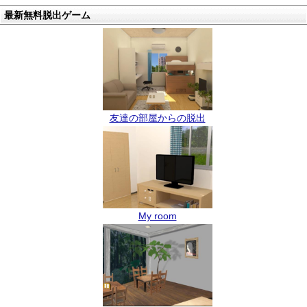
最新無料脱出ゲーム
友達の部屋からの脱出
My room