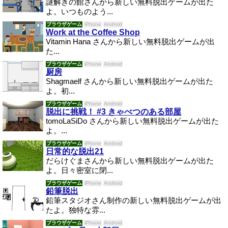
謎解きの館さんから新しい無料脱出ゲームが出た
よ。いつものよう...
ブラウザゲーム
iPhone
Android
Work at the Coffee Shop
Vitamin Hana さんから新しい無料脱出ゲームが出
た...
ブラウザゲーム
iPhone
Android
厨房
Shagmaelf さんから新しい無料脱出ゲームが出た
よ。初...
ブラウザゲーム
iPhone
Android
脱出に挑戦！ #3 きゃべつのある部屋
tomoLaSiDo さんから新しい無料脱出ゲームが出た
よ。...
ブラウザゲーム
iPhone
Android
日常的な脱出21
だらけぐまさんから新しい無料脱出ゲームが出た
よ。日々密室に閉...
ブラウザゲーム
iPhone
Android
鉛筆脱出
鉛筆スタジオさん制作の新しい無料脱出ゲームが出
たよ。独特な雰...
ブラウザゲーム
iPhone
Android