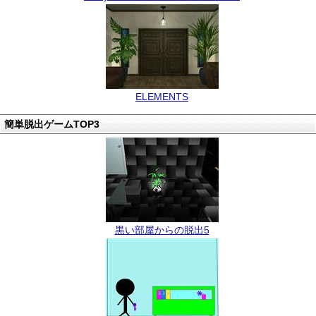
ELEMENTS
簡単脱出ゲームTOP3
黒い部屋からの脱出5