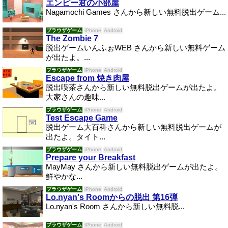
エンピー君の小部屋
Nagamochi Games さんから新しい無料脱出ゲーム...
ブラウザゲーム
iPhone
Android
The Zombie 7
脱出ゲームいんふぉWEB さんから新しい無料ゲーム
が出たよ。...
ブラウザゲーム
iPhone
Android
Escape from 焼き肉屋
脱出喫茶さんから新しい無料脱出ゲームが出たよ。
大家さんの趣味...
ブラウザゲーム
iPhone
Android
Test Escape Game
脱出ゲーム大百科さんから新しい無料脱出ゲームが
出たよ。タイト...
ブラウザゲーム
iPhone
Android
Prepare your Breakfast
MayMay さんから新しい無料脱出ゲームが出たよ。
鮮やかな...
ブラウザゲーム
iPhone
Android
Lo.nyan's Roomからの脱出 第16弾
Lo.nyan's Room さんから新しい無料脱...
ブラウザゲーム
iPhone
Android