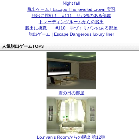
Night fall
脱出ゲーム | Escape The jeweled crown 宝冠
脱出に挑戦！ #111 サバ缶のある部屋
トレーディングルームからの脱出
脱出に挑戦！ #110 手づくりパンのある部屋
脱出ゲーム | Escape Dangerous luxury liner
人気脱出ゲームTOP3
雪の日の部屋
Lo.nyan's Roomからの脱出 第12弾