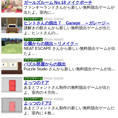
ガールズルーム No.18 メイクポーチ
ファンキーランドさんから新しい無料脱出ゲームが
出たよ。室内に...
ブラウザゲーム
iPhone
Android
ヒントさんの脱出７ Garage ～ガレージ～
謎解きの館さんから新しい無料脱出ゲームが出た
よ。ヒントさんの...
ブラウザゲーム
iPhone
Android
公園からの脱出～リメイク～
NEAT ESCAPE さんから新しい無料脱出ゲームが出
たよ...
ブラウザゲーム
iPhone
Android
パズル部屋からの脱出
Puzzle Studio さんから新しい無料脱出ゲームが出...
ブラウザゲーム
iPhone
Android
よっつのドア
あまとフォントさん制作の無料脱出ゲームが出た
よ。室内の４方向...
ブラウザゲーム
iPhone
Android
よっつのドア2
あまとフォントさん制作の新しい無料脱出ゲームだ
よ。室内に４枚...