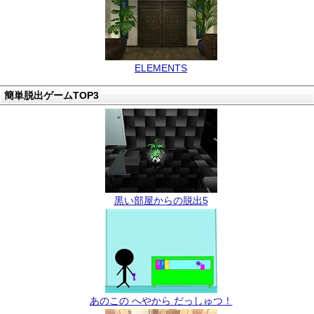
ELEMENTS
簡単脱出ゲームTOP3
黒い部屋からの脱出5
あのこの へやから だっしゅつ！