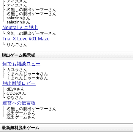
├ アイスさん
├ アイスさん
├ 名無しの脱出ゲーマーさん
├ 名無しの脱出ゲーマーさん
├ saiazinnさん
└ saiazinnさん
Neutral ミニ脱出
└ 名無しの脱出ゲーマーさん
Trial X Love #01 Maze
└ りんごさん
脱出ゲーム掲示板
何でも雑談ロビー
├ カユラさん
├ くまれんじゃー★さん
└ くまれんじゃー★さん
脱出雑談ロビー
├ dEyXさん
├ CDDeさん
└ ゆなさん
運営への伝言板
├ 名無しの脱出ゲーマーさん
├ 脱出ゲームさん
└ 脱出ゲームさん
最新無料脱出ゲーム