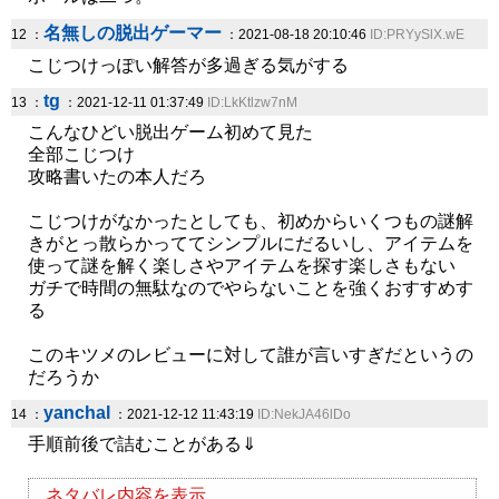
名無しの脱出ゲーマー
12 ：
：2021-08-18 20:10:46
ID:PRYySlX.wE
こじつけっぽい解答が多過ぎる気がする
tg
13 ：
：2021-12-11 01:37:49
ID:LkKtlzw7nM
こんなひどい脱出ゲーム初めて見た
全部こじつけ
攻略書いたの本人だろ
こじつけがなかったとしても、初めからいくつもの謎解
きがとっ散らかっててシンプルにだるいし、アイテムを
使って謎を解く楽しさやアイテムを探す楽しさもない
ガチで時間の無駄なのでやらないことを強くおすすめす
る
このキツメのレビューに対して誰が言いすぎだというの
だろうか
yanchal
14 ：
：2021-12-12 11:43:19
ID:NekJA46lDo
手順前後で詰むことがある⇓
ネタバレ内容を表示