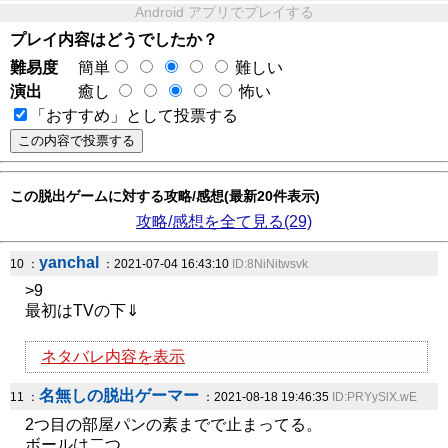
Android アプリでプレイする
プレイ内容はどうでしたか？
難易度
簡単
難しい
演出
癒し
怖い
「おすすめ」として投票する
この脱出ゲームに対する攻略/感想(最新20件表示)
攻略/感想を全て見る(29)
yanchal
10 ：
：2021-07-04 16:43:10
ID:8NiNitwsvk
>9
最初はTVの下⇓
ネタバレ内容を表示
名無しの脱出ゲーマー
11 ：
：2021-08-18 19:46:35
ID:PRYySlX.wE
2つ目の部屋パンの素までで止まってる。
ボールは二つ。