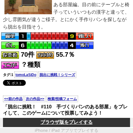
ある部屋編。目の前にテーブルと椅
子っていういつもの漢字と違って、
少し雰囲気が違うご様子。とにかく手作りパンを探しなが
ら脱出を目指そう。
70件
55.7％
？種類
タグ:1
tomoLaSiDo
脱出に挑戦！シリーズ
<<前の作品
次の作品>>
検索/投稿フォーム
「脱出に挑戦！ #110 手づくりパンのある部屋」をプレ
イして、このゲームについて投票してみよう！
ブラウザ版をプレイする
iPhone / iPad アプリでプレイする