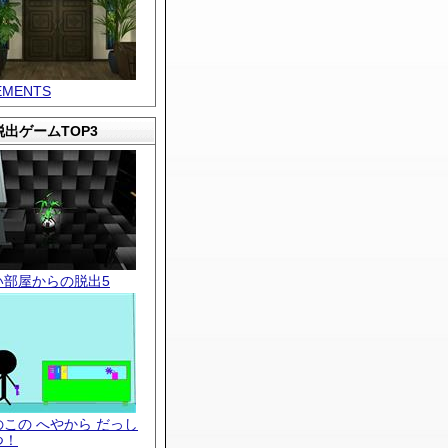
EMENTS
出ゲームTOP3
い部屋からの脱出5
のこの へやから だっし
つ！