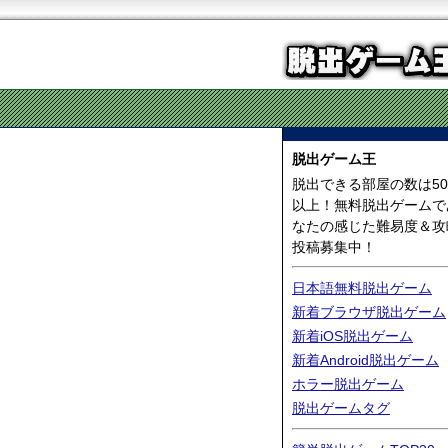
脱出ゲーム王
脱出できる部屋の数は50
以上！無料脱出ゲームで
なたの感じた難易度＆攻
投稿募集中！
日本語無料脱出ゲーム
新着ブラウザ脱出ゲーム
新着iOS脱出ゲーム
新着Android脱出ゲーム
ホラー脱出ゲーム
脱出ゲームタグ