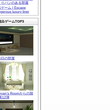
くりパンのある部屋
ゲーム | Escape
gerous luxury liner
出ゲームTOP3
の日の部屋
.nyan's Roomからの脱
第12弾