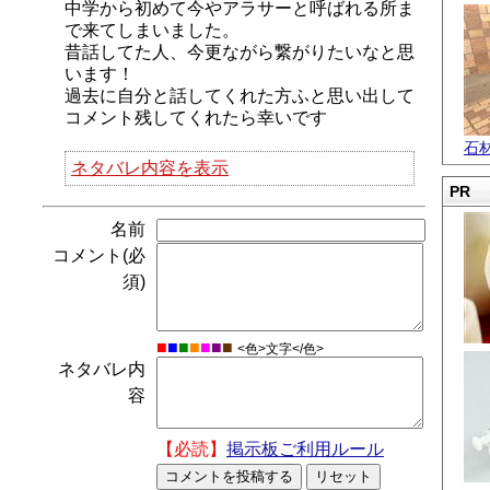
中学から初めて今やアラサーと呼ばれる所ま
で来てしまいました。
昔話してた人、今更ながら繋がりたいなと思
います！
過去に自分と話してくれた方ふと思い出して
コメント残してくれたら幸いです
石
ネタバレ内容を表示
PR
名前
コメント(必
須)
■
■
■
■
■
■
■
<色>文字</色>
ネタバレ内
容
【必読】
掲示板ご利用ルール