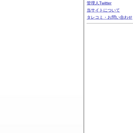
管理人Twitter
当サイトについて
タレコミ・お問い合わせ