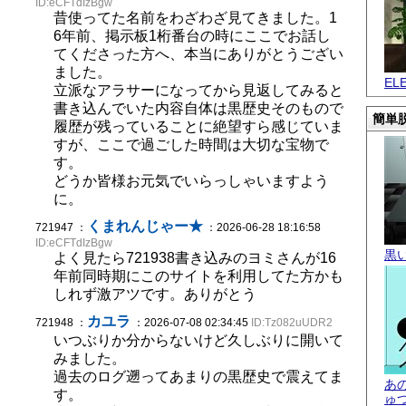
ID:eCFTdIzBgw
昔使ってた名前をわざわざ見てきました。1
6年前、掲示板1桁番台の時にここでお話し
てくださった方へ、本当にありがとうござい
ました。
EL
立派なアラサーになってから見返してみると
書き込んでいた内容自体は黒歴史そのもので
簡単脱
履歴が残っていることに絶望すら感じていま
すが、ここで過ごした時間は大切な宝物で
す。
どうか皆様お元気でいらっしゃいますよう
に。
くまれんじゃー★
721947 ：
：2026-06-28 18:16:58
ID:eCFTdIzBgw
黒
よく見たら721938書き込みのヨミさんが16
年前同時期にこのサイトを利用してた方かも
しれず激アツです。ありがとう
カユラ
721948 ：
：2026-07-08 02:34:45
ID:Tz082uUDR2
いつぶりか分からないけど久しぶりに開いて
みました。
過去のログ遡ってあまりの黒歴史で震えてま
あ
す。
ゅ