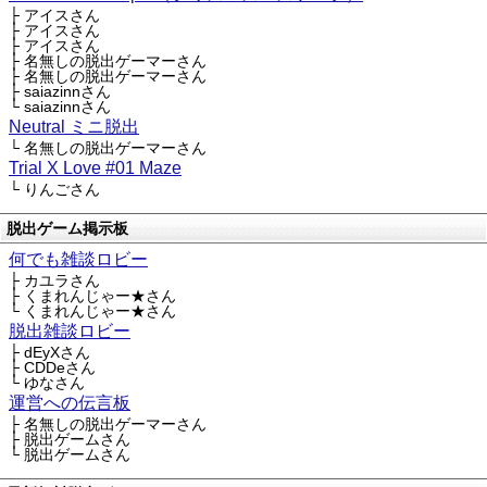
├ アイスさん
├ アイスさん
├ アイスさん
├ 名無しの脱出ゲーマーさん
├ 名無しの脱出ゲーマーさん
├ saiazinnさん
└ saiazinnさん
Neutral ミニ脱出
└ 名無しの脱出ゲーマーさん
Trial X Love #01 Maze
└ りんごさん
脱出ゲーム掲示板
何でも雑談ロビー
├ カユラさん
├ くまれんじゃー★さん
└ くまれんじゃー★さん
脱出雑談ロビー
├ dEyXさん
├ CDDeさん
└ ゆなさん
運営への伝言板
├ 名無しの脱出ゲーマーさん
├ 脱出ゲームさん
└ 脱出ゲームさん