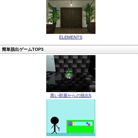
ELEMENTS
簡単脱出ゲームTOP3
黒い部屋からの脱出5