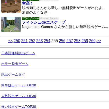
空高く
脱出御礼さんから新しい無料脱出ゲームが出たよ。
遺跡のような洞...
ブラウザゲーム
iPhone
Android
フィッシュdeエスケープ
Nagamochi Games さんから新しい無料脱出ゲーム...
<<
250
251
252
253
254
255
256
257
258
259
260
>>
日本語無料脱出ゲーム
ホラー脱出ゲーム
脱出ゲームタグ
簡単脱出ゲームTOP30
人気脱出ゲームTOP30
怖い脱出ゲームTOP30