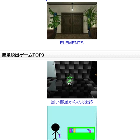
ELEMENTS
簡単脱出ゲームTOP3
黒い部屋からの脱出5