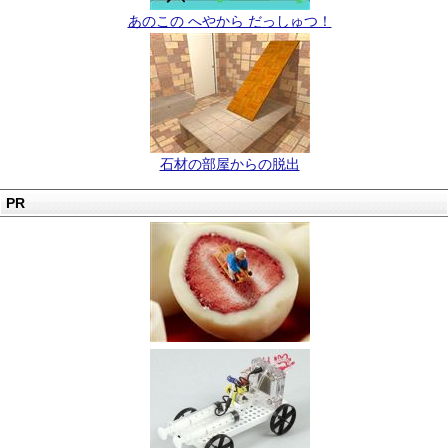
あのこの へやから だっしゅつ！
石材の部屋からの脱出
PR