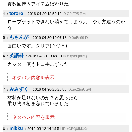
複数回使うアイテムばかりね
tororo
4 ：
：2016-04-30 18:59:12
ID:C0lFP5.RMc
ロープゲットできない消えてしまうよ。やり方違うのか
な
ももんが
5 ：
：2016-04-30 19:07:18
ID:0gEs69IDt.
面白いです。クリア(＾◇＾)
英語科
6 ：
：2016-04-30 19:48:10
ID:8IqsetqmBQ
カッター使うトコ手こずった
ネタバレ内容を表示
みみずく
7 ：
：2016-04-30 20:26:55
ID:aeZ2giUuAI
材料が足りないのか？と思ったら
乗り物３桁を忘れていました
ネタバレ内容を表示
mikku
8 ：
：2016-05-12 14:15:51
ID:kCPQ8IMX0s