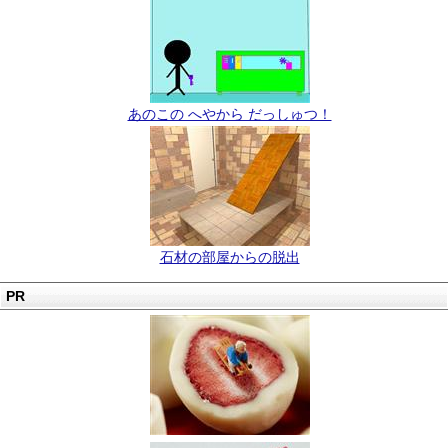
あのこの へやから だっしゅつ！
石材の部屋からの脱出
PR