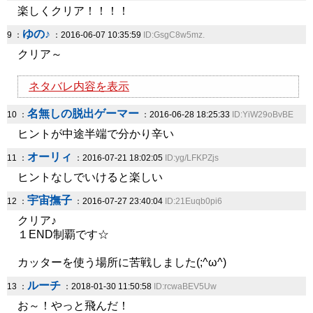
楽しくクリア！！！！
ゆの♪
9 ：
：2016-06-07 10:35:59
ID:GsgC8w5mz.
クリア～
ネタバレ内容を表示
名無しの脱出ゲーマー
10 ：
：2016-06-28 18:25:33
ID:YiW29oBvBE
ヒントが中途半端で分かり辛い
オーリィ
11 ：
：2016-07-21 18:02:05
ID:yg/LFKPZjs
ヒントなしでいけると楽しい
宇宙撫子
12 ：
：2016-07-27 23:40:04
ID:21Euqb0pi6
クリア♪
１END制覇です☆
カッターを使う場所に苦戦しました(;^ω^)
ルーチ
13 ：
：2018-01-30 11:50:58
ID:rcwaBEV5Uw
お～！やっと飛んだ！