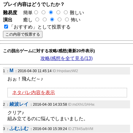
プレイ内容はどうでしたか？
難易度
簡単
難しい
演出
癒し
怖い
「おすすめ」として投票する
この脱出ゲームに対する攻略/感想(最新20件表示)
攻略/感想を全て見る(13)
M
1 ：
：2016-04-30 11:45:14
ID:HnpdaezWl2
おぉ！飛んだ～♪
ネタバレ内容を表示
綾波レイ
2 ：
：2016-04-30 14:33:58
ID:mdXhU3AHw.
クリア♪
組み立てるのに悩んでしまいました。
ふむふむ
3 ：
：2016-04-30 15:39:24
ID:ZT845a/bVM