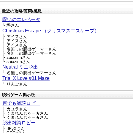
最近の攻略/質問/感想
呪いのエレベータ
└ 坪さん
Christmas Escape （クリスマスエスケープ）
├ アイスさん
├ アイスさん
├ アイスさん
├ 名無しの脱出ゲーマーさん
├ 名無しの脱出ゲーマーさん
├ saiazinnさん
└ saiazinnさん
Neutral ミニ脱出
└ 名無しの脱出ゲーマーさん
Trial X Love #01 Maze
└ りんごさん
脱出ゲーム掲示板
何でも雑談ロビー
├ カユラさん
├ くまれんじゃー★さん
└ くまれんじゃー★さん
脱出雑談ロビー
├ dEyXさん
├ CDDeさん