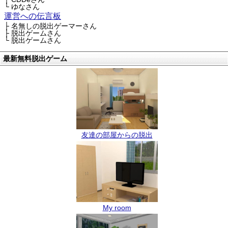
└ ゆなさん
運営への伝言板
├ 名無しの脱出ゲーマーさん
├ 脱出ゲームさん
└ 脱出ゲームさん
最新無料脱出ゲーム
友達の部屋からの脱出
My room