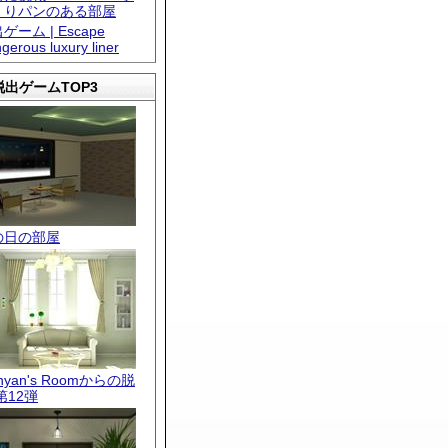
くりパンのある部屋
ゲーム | Escape
gerous luxury liner
出ゲームTOP3
の日の部屋
.nyan's Roomからの脱
第12弾