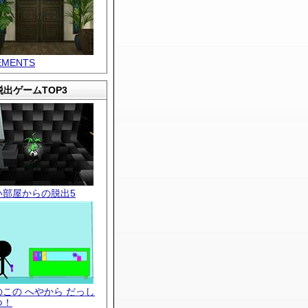
EMENTS
出ゲームTOP3
い部屋からの脱出5
のこの へやから だっし
つ！