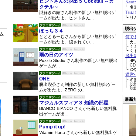
ヒントさんの脱出５ Cocktail ～カ
Neu
クテル～
└ 
Trial
謎解きの館さん制作の新しい無料脱出ゲ
└ 
ームが出たよ。ヒントさん...
0
ブラウザゲーム
iPhone
Android
脱出
ぽっち３４
ム
とととるーむさんから新しい無料脱出ゲ
何で
ームが出たよ。隠されてい...
├ 
├ 
ブラウザゲーム
iPhone
Android
└ 
雨の日のアイツ
脱出
Puzzle Studio さん制作の新しい無料脱出
├ d
├ C
ゲームが...
└ ゆ
ブラウザゲーム
iPhone
Android
運営
ONE
├ 
├ 
脱出喫茶さん制作の新しい無料脱出ゲー
└ 
ムが出たよ。ZERO の...
ブラウザゲーム
iPhone
Android
最新
マジカルスフィア３ 知識の部屋
BIANCO-BIANCO さんから新しい無料脱
出ゲームが出...
ブラウザゲーム
iPhone
Android
Pump it up!
Vitamin Hana さんから新しい無料脱出ゲ