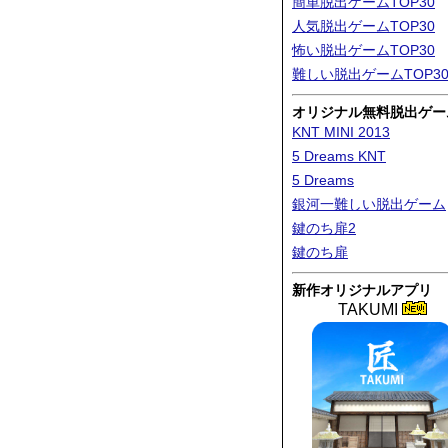
簡単脱出ゲームTOP30
人気脱出ゲームTOP30
怖い脱出ゲームTOP30
難しい脱出ゲームTOP3
オリジナル無料脱出ゲー
KNT MINI 2013
5 Dreams KNT
5 Dreams
銀河一難しい脱出ゲーム
鍵のち扉2
鍵のち扉
新作オリジナルアプリ
TAKUMI