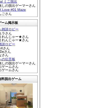
tral ミニ脱出
名無しの脱出ゲーマーさん
 X Love #01 Maze
りんごさん
ゲーム掲示板
も雑談ロビー
カユラさん
くまれんじゃー★さん
くまれんじゃー★さん
雑談ロビー
EyXさん
DDeさん
なさん
への伝言板
名無しの脱出ゲーマーさん
脱出ゲームさん
脱出ゲームさん
無料脱出ゲーム