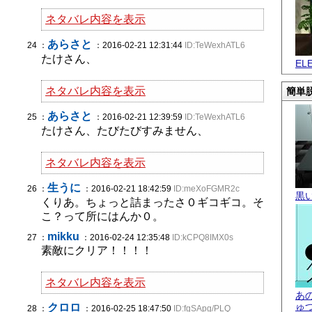
ネタバレ内容を表示
あらさと
24 ：
：2016-02-21 12:31:44
ID:TeWexhATL6
たけさん、
EL
ネタバレ内容を表示
簡単脱
あらさと
25 ：
：2016-02-21 12:39:59
ID:TeWexhATL6
たけさん、たびたびすみません、
ネタバレ内容を表示
生うに
26 ：
：2016-02-21 18:42:59
ID:meXoFGMR2c
黒
くりあ。ちょっと詰まったさ０ギコギコ。そ
こ？って所にはんか０。
mikku
27 ：
：2016-02-24 12:35:48
ID:kCPQ8IMX0s
素敵にクリア！！！！
ネタバレ内容を表示
あ
ゅ
クロロ
28 ：
：2016-02-25 18:47:50
ID:fgSApg/PLQ