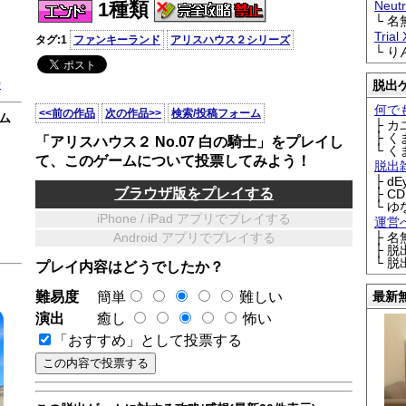
1種類
Neu
└ 
Trial
タグ:1
ファンキーランド
アリスハウス２シリーズ
└ 
0
脱出
何で
<<前の作品
次の作品>>
検索/投稿フォーム
ム
├ 
├ 
「アリスハウス２ No.07 白の騎士」をプレイし
└ 
て、このゲームについて投票してみよう！
脱出
├ d
ブラウザ版をプレイする
├ C
└ ゆ
iPhone / iPad アプリでプレイする
運営
Android アプリでプレイする
├ 
├ 
└ 
プレイ内容はどうでしたか？
難易度
簡単
難しい
最新
演出
癒し
怖い
「おすすめ」として投票する