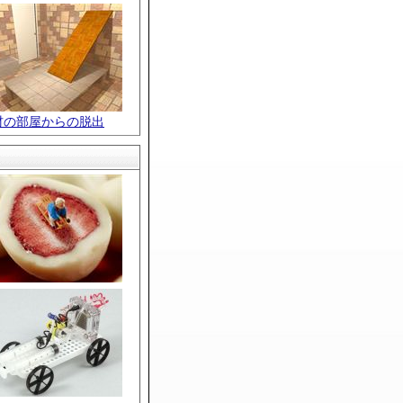
材の部屋からの脱出