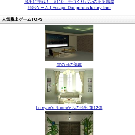
脱出に挑戦！ #110 手づくりパンのある部屋
脱出ゲーム | Escape Dangerous luxury liner
人気脱出ゲームTOP3
雪の日の部屋
Lo.nyan's Roomからの脱出 第12弾