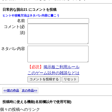
日常的な脱出21 にコメントを投稿
ヒントや攻略方法はネタバレ内容に書こう
名前
コメント(必
須)
ネタバレ内容
【必読】
掲示板ご利用ルール
このゲーム以外の雑談などは
<<前の作品
次の作品>>
投稿時に使える機能(名前欄以外で使用可能)
個々の投稿へのリンク