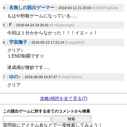
名無しの脱出ゲーマー
4 ：
：2016-03-12 21:20:04
ID:QQNF2gZZzw
もはや秒殺ゲームになっている…。
F
5 ：
：2016-04-24 16:35:41
ID:YEwenoAg6c
今回は１分かからなかった！！！イエ～ィ！
宇宙撫子
6 ：
：2016-05-15 17:22:14
ID:viqgiATIXI
クリア♪
１END制覇です☆
達成感が微妙です…。
ゆの♪
7 ：
：2016-06-09 10:37:47
ID:GsgC8w5mz.
クリア
攻略/感想を全て見る(7)
この脱出ゲームに対する全てのコメントから検索
質問前にアイテム名などで一度検索してみよう！