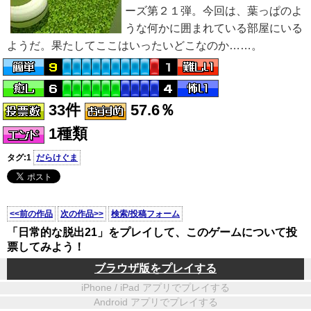
ーズ第２１弾。今回は、葉っぱのよ
うな何かに囲まれている部屋にいる
ようだ。果たしてここはいったいどこなのか……。
33件
57.6％
1種類
タグ:1
だらけぐま
<<前の作品
次の作品>>
検索/投稿フォーム
「日常的な脱出21」をプレイして、このゲームについて投
票してみよう！
ブラウザ版をプレイする
iPhone / iPad アプリでプレイする
Android アプリでプレイする