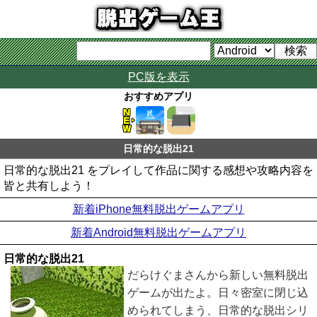
PC版を表示
おすすめアプリ
日常的な脱出21
日常的な脱出21 をプレイして作品に関する感想や攻略内容を
皆と共有しよう！
新着iPhone無料脱出ゲームアプリ
新着Android無料脱出ゲームアプリ
日常的な脱出21
だらけぐまさんから新しい無料脱出
ゲームが出たよ。日々密室に閉じ込
められてしまう、日常的な脱出シリ