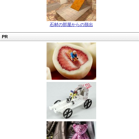
石材の部屋からの脱出
PR