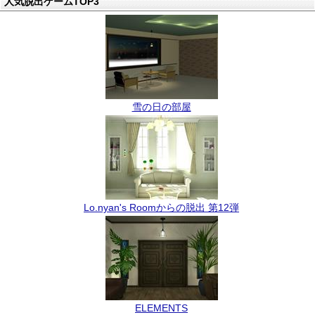
人気脱出ゲームTOP3
雪の日の部屋
Lo.nyan's Roomからの脱出 第12弾
ELEMENTS