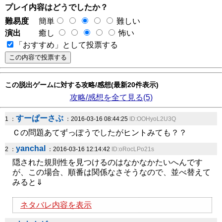
プレイ内容はどうでしたか？
難易度
簡単
難しい
演出
癒し
怖い
「おすすめ」として投票する
この脱出ゲームに対する攻略/感想(最新20件表示)
攻略/感想を全て見る(5)
すーぱーさぶ
1 ：
：2016-03-16 08:44:25
ID:OOHyoL2U3Q
Ｃの問題あてずっぽうでしたがヒントみても？？
yanchal
2 ：
：2016-03-16 12:14:42
ID:oRocLPo21s
隠された規則性を見つけるのはなかなかたいへんです
が、この場合、順番は関係なさそうなので、並べ替えて
みると⇓
ネタバレ内容を表示