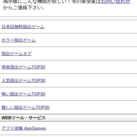
掲示板にこんな機能が欲しい！等の要望案は
お問い合わせ
からご連絡下さい。
日本語無料脱出ゲーム
ホラー脱出ゲーム
脱出ゲームタグ
簡単脱出ゲームTOP30
人気脱出ゲームTOP30
怖い脱出ゲームTOP30
難しい脱出ゲームTOP30
WEBツール・サービス
アプリ攻略 AppGames