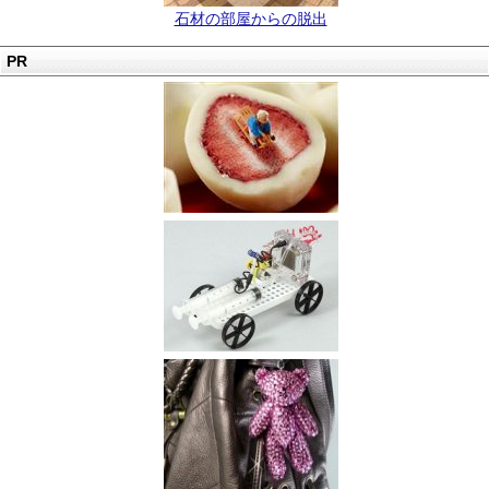
石材の部屋からの脱出
PR