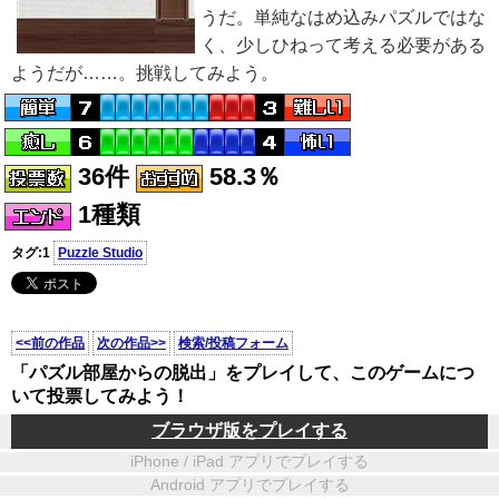
うだ。単純なはめ込みパズルではな
く、少しひねって考える必要がある
ようだが……。挑戦してみよう。
36件
58.3％
1種類
タグ:1
Puzzle Studio
<<前の作品
次の作品>>
検索/投稿フォーム
「パズル部屋からの脱出」をプレイして、このゲームにつ
いて投票してみよう！
ブラウザ版をプレイする
iPhone / iPad アプリでプレイする
Android アプリでプレイする