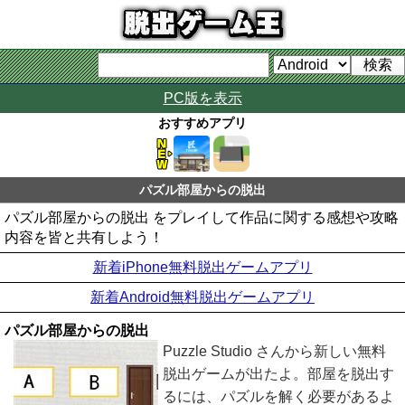
PC版を表示
おすすめアプリ
パズル部屋からの脱出
パズル部屋からの脱出 をプレイして作品に関する感想や攻略
内容を皆と共有しよう！
新着iPhone無料脱出ゲームアプリ
新着Android無料脱出ゲームアプリ
パズル部屋からの脱出
Puzzle Studio さんから新しい無料
脱出ゲームが出たよ。部屋を脱出す
るには、パズルを解く必要があるよ