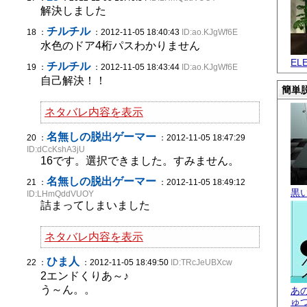
解決しました
チルチル
18 ：
：2012-11-05 18:40:43
ID:ao.KJgWf6E
水色のドア4桁パスわかりません
EL
チルチル
19 ：
：2012-11-05 18:43:44
ID:ao.KJgWf6E
自己解決！！
簡単脱
ネタバレ内容を表示
名無しの脱出ゲーマー
20 ：
：2012-11-05 18:47:29
ID:dCcKshA3jU
16です。選択できました。すみません。
名無しの脱出ゲーマー
21 ：
：2012-11-05 18:49:12
黒
ID:LHmQddVUOY
詰まってしまいました
ネタバレ内容を表示
ひま人
22 ：
：2012-11-05 18:49:50
ID:TRcJeUBXcw
2エンドくりあ～♪
う～ん。。
あ
ゅ