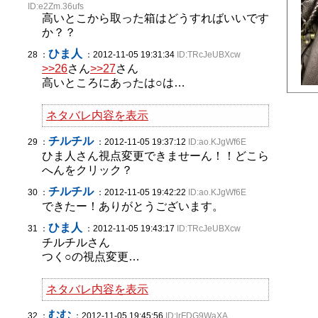
ID:e2Zm.36ufs
高いとこから取った箱はどうすればいいです
か？？
ひま人
28 ：
：2012-11-05 19:31:34
ID:TRcJeUBXcw
>>26
さん
>>27
さん
高いところにあったは○は…
ネタバレ内容を表示
チルチル
29 ：
：2012-11-05 19:37:12
ID:ao.KJgWf6E
ひま人さん視点変更できませーん！！どこら
へんをクリック？
チルチル
30 ：
：2012-11-05 19:42:22
ID:ao.KJgWf6E
できたー！ありがとうございます。
ひま人
31 ：
：2012-11-05 19:43:17
ID:TRcJeUBXcw
チルチルさん
つく○の視点変更…
ネタバレ内容を表示
むむ
32 ：
：2012-11-05 19:45:56
ID:lrFDG9WaXA