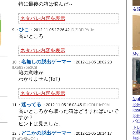
特に最後の箱は悩んだ～
友
ネタバレ内容を表示
ひこ
9 ：
：2012-11-05 17:26:42
ID:ZtBPiPA.Jc
高いところ
ネタバレ内容を表示
My 
名無しの脱出ゲーマー
10 ：
：2012-11-05 18:02:23
ID:p837pe3CiI
箱の意味が
わかりません(ToT)
ネタバレ内容を表示
Nigh
迷ってる
脱出
11 ：
：2012-11-05 18:03:45
ID:lGDH1IePJM
jew
高いところから取った箱はどうすればいいで
君
脱
すか？
バ
ヒントは見ました。
ト
の
どこかの脱出ゲーマー
12 ：
：2012-11-05 18:14:17
脱
ID:aCv8fsvO4g