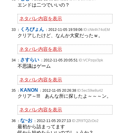
エンドは二つでいいの？
ネタバレ内容を表示
くろぴょん
33 ：
：2012-11-05 19:59:06
ID:cNk4h74oEM
クリアしたけど、なんか大変だったｗ。
ネタバレ内容を表示
さすらい
34 ：
：2012-11-05 20:05:51
ID:VCPzqs/3pk
不思議はゲーム
ネタバレ内容を表示
KANON
35 ：
：2012-11-05 20:26:38
ID:5ecS9w8u42
クリア～!!! あんな所に探したよ～～～ン。
ネタバレ内容を表示
な~お
36 ：
：2012-11-05 20:27:13
ID:ZR9TQZcOo2
最初から詰まってます
何から始めたらいいのでしょうか？