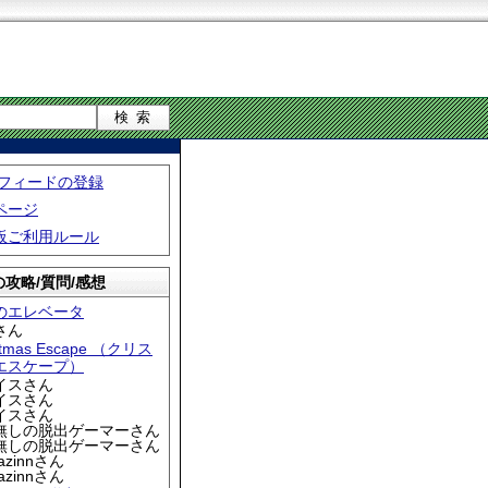
S フィードの登録
ページ
板ご利用ルール
攻略/質問/感想
のエレベータ
さん
stmas Escape （クリス
エスケープ）
アイスさん
アイスさん
アイスさん
名無しの脱出ゲーマーさん
名無しの脱出ゲーマーさん
iazinnさん
iazinnさん