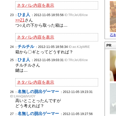
ネタバレ内容を表示
ひま人
23 ：
：2012-11-05 18:55:56
ID:TRcJeUBXcw
>>21
さん
つ○えの下から取った箱は…
石
ネタバレ内容を表示
PR
チルチル
24 ：
：2012-11-05 18:56:34
ID:ao.KJgWf6E
箱から〇ギとってどうすれば？
ひま人
25 ：
：2012-11-05 19:03:31
ID:TRcJeUBXcw
チルチルさん
鍵は…
ネタバレ内容を表示
名無しの脱出ゲーマー
26 ：
：2012-11-05 19:23:31
ID:LHmQddVUOY
高いとことったんですが
どう考えれば？
名無しの脱出ゲーマー
27 ：
：2012-11-05 19:27:56