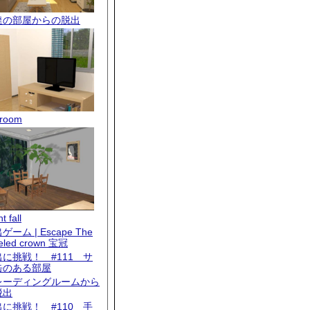
達の部屋からの脱出
room
t fall
ゲーム | Escape The
eled crown 宝冠
出に挑戦！ #111 サ
缶のある部屋
レーディングルームから
脱出
出に挑戦！ #110 手