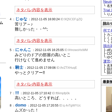
Neu
└ 
ネタバレ内容を表示
Trial
0
└ 
じゅな
4 ：
：2012-11-05 16:00:24
ID:9Q5CEF.gZQ
ム
脱出
苦リア～♪
難しかった・・^^;
何で
├ 
├ 
ネタバレ内容を表示
└ 
脱出
にゃんこ
├ d
5 ：
：2012-11-05 16:25:05
ID:IHnowoHxWM
├ C
みどりのドアの部屋の高いとこ
└ ゆ
行けなくて進めません
運営
├ 
騎士
6 ：
：2012-11-05 17:09:06
ID:/hrZTXHuqE
├ 
やっとクリアー!!
└ 
最新
ネタバレ内容を表示
!!!
7 ：
：2012-11-05 17:10:42
ID:ft9impfp0k
高いところ、どうすれば、、、、。
domo
8 ：
：2012-11-05 17:20:55
ID:q.4vTgWYUc
ムズかった！