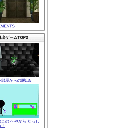
EMENTS
出ゲームTOP3
い部屋からの脱出5
のこの へやから だっし
つ！