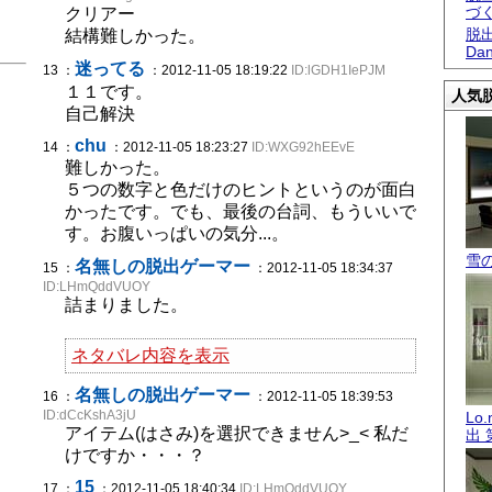
づ
クリアー
脱出
結構難しかった。
Dan
迷ってる
13 ：
：2012-11-05 18:19:22
ID:lGDH1IePJM
１１です。
人気脱
自己解決
chu
14 ：
：2012-11-05 18:23:27
ID:WXG92hEEvE
難しかった。
５つの数字と色だけのヒントというのが面白
かったです。でも、最後の台詞、もういいで
す。お腹いっぱいの気分...。
雪
名無しの脱出ゲーマー
15 ：
：2012-11-05 18:34:37
ID:LHmQddVUOY
詰まりました。
ネタバレ内容を表示
名無しの脱出ゲーマー
16 ：
：2012-11-05 18:39:53
ID:dCcKshA3jU
Lo
アイテム(はさみ)を選択できません>_< 私だ
出 
けですか・・・？
15
17 ：
：2012-11-05 18:40:34
ID:LHmQddVUOY