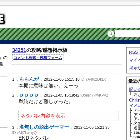
34251
の攻略/感想掲示板
RS
」の
コメント検索・投稿フォーム
マイ
集
掲示
ももんが
1 ：
：2012-11-05 15:15:10
ID:YA4tc2DkEg
最近の
本棚に意味は無い。えーっ
呪い
ｐｐｐｐ
└ 坪
2 ：
：2012-11-05 15:19:42
ID:elMYKwKPy2
Chri
単純だけど難しかった。
マス
├ 
├ 
ネタバレ内容を表示
├ 
├ 
名無しの脱出ゲーマー
3 ：
：2012-11-05 15:21:35
├ 
├ sa
ID:vMjZI.wnyQ
└ sa
ENDネタバレ