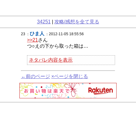
34251
|
攻略/感想を全て見る
ひま人
23 ：
：2012-11-05 18:55:56
>>21
さん
つ○えの下から取った箱は…
ネタバレ内容を表示
←前のページ
×ページを閉じる