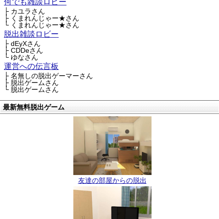
何でも雑談ロビー
├ カユラさん
├ くまれんじゃー★さん
└ くまれんじゃー★さん
脱出雑談ロビー
├ dEyXさん
├ CDDeさん
└ ゆなさん
運営への伝言板
├ 名無しの脱出ゲーマーさん
├ 脱出ゲームさん
└ 脱出ゲームさん
最新無料脱出ゲーム
友達の部屋からの脱出