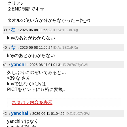
クリア♪
２END制覇です☆
タオルの使い方が分からなかった～(>_<)
な
39 ：
：2026-06-08 11:55:23
ID:Azf1ECaRXg
knyのあとがわからない
な
40 ：
：2026-06-08 11:55:24
ID:Azf1ECaRXg
knyのあとがわからない
yanchl
41 ：
：2026-06-11 01:01:31
ID:Zd7cC7yGWI
久しぶりにのぞいてみると…
>39 な さん
knyではなくk〇yは
PICTをヒントに５桁に変換↓
ネタバレ内容を表示
yanchal
42 ：
：2026-06-11 01:04:56
ID:Zd7cC7yGWI
yanchlではなく
yanchalでした