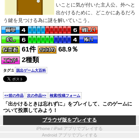
いことに気が付いた主人公。外へと
出かけるために、どこかにあるだろ
う鍵を見つける為に謎を解いていこう。
61件
68.9％
2種類
タグ:1
脱出ゲーム大百科
<<前の作品
次の作品>>
検索/投稿フォーム
「出かけるときは忘れずに」をプレイして、このゲームに
ついて投票してみよう！
ブラウザ版をプレイする
iPhone / iPad アプリでプレイする
Android アプリでプレイする