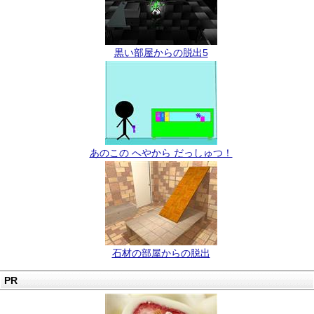
黒い部屋からの脱出5
あのこの へやから だっしゅつ！
石材の部屋からの脱出
PR