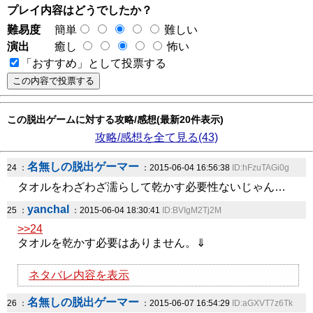
プレイ内容はどうでしたか？
難易度
簡単
難しい
演出
癒し
怖い
「おすすめ」として投票する
この脱出ゲームに対する攻略/感想(最新20件表示)
攻略/感想を全て見る(43)
名無しの脱出ゲーマー
24 ：
：2015-06-04 16:56:38
ID:hFzuTAGi0g
タオルをわざわざ濡らして乾かす必要性ないじゃん…
yanchal
25 ：
：2015-06-04 18:30:41
ID:BVIgM2Tj2M
>>24
タオルを乾かす必要はありません。⇓
ネタバレ内容を表示
名無しの脱出ゲーマー
26 ：
：2015-06-07 16:54:29
ID:aGXVT7z6Tk