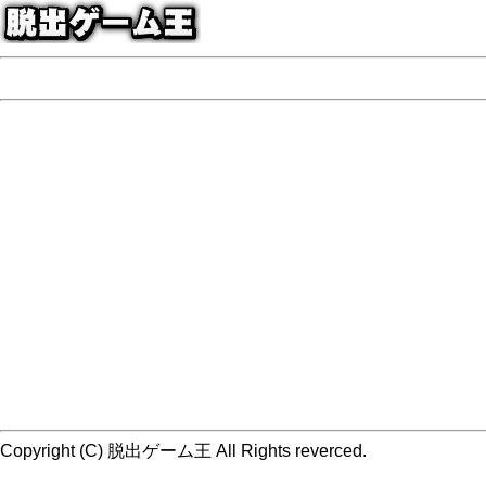
Copyright (C) 脱出ゲーム王 All Rights reverced.