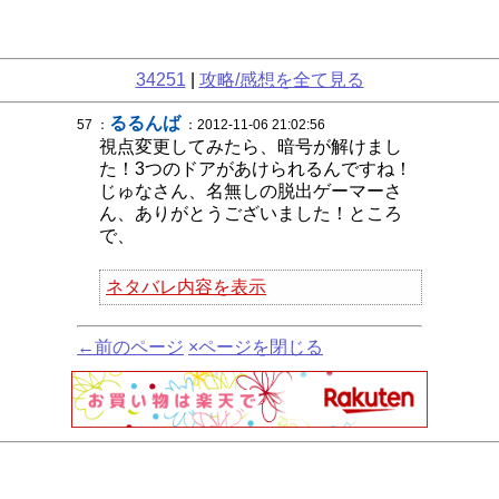
34251
|
攻略/感想を全て見る
るるんば
57 ：
：2012-11-06 21:02:56
視点変更してみたら、暗号が解けまし
た！3つのドアがあけられるんですね！
じゅなさん、名無しの脱出ゲーマーさ
ん、ありがとうございました！ところ
で、
ネタバレ内容を表示
←前のページ
×ページを閉じる