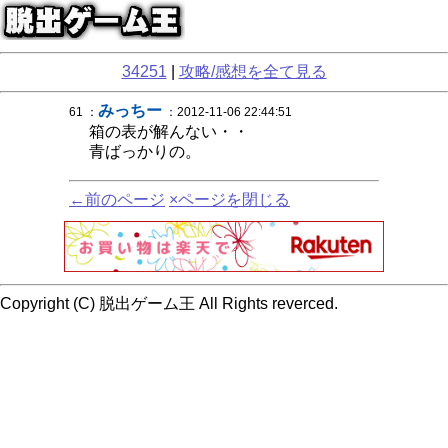
34251
|
攻略/感想を全て見る
みっちー
61 ：
：2012-11-06 22:44:51
箱の表が解んない・・
青ばっかりの。
←前のページ
×ページを閉じる
Copyright (C) 脱出ゲーム王 All Rights reverced.