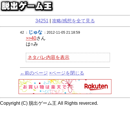
34251
|
攻略/感想を全て見る
じゅな
42 ：
：2012-11-05 21:18:59
>>40
さん
は○み
ネタバレ内容を表示
←前のページ
×ページを閉じる
Copyright (C) 脱出ゲーム王 All Rights reverced.