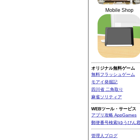
Mobile Shop
オリジナル無料ゲーム
無料フラッシュゲーム
モアイ発掘記
四川省 二角取り
麻雀ソリティア
WEBツール・サービス
アプリ攻略 AppGames
郵便番号検索|ゆうびん
管理人ブログ