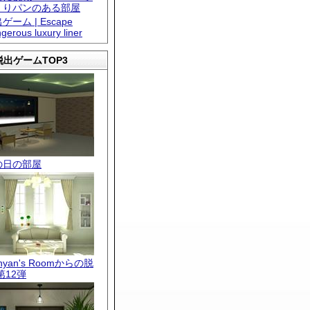
くりパンのある部屋
ゲーム | Escape
gerous luxury liner
出ゲームTOP3
の日の部屋
.nyan's Roomからの脱
第12弾