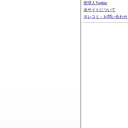
管理人Twitter
当サイトについて
タレコミ・お問い合わせ