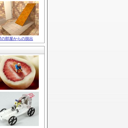
材の部屋からの脱出