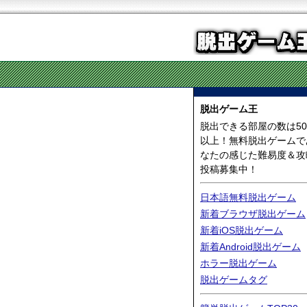
脱出ゲーム王
脱出できる部屋の数は50
以上！無料脱出ゲームで
なたの感じた難易度＆攻
投稿募集中！
日本語無料脱出ゲーム
新着ブラウザ脱出ゲーム
新着iOS脱出ゲーム
新着Android脱出ゲーム
ホラー脱出ゲーム
脱出ゲームタグ