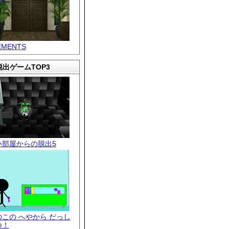
EMENTS
出ゲームTOP3
い部屋からの脱出5
のこの へやから だっし
つ！