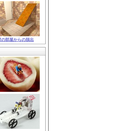
材の部屋からの脱出