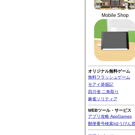
Mobile Shop
オリジナル無料ゲーム
無料フラッシュゲーム
モアイ発掘記
四川省 二角取り
麻雀ソリティア
WEBツール・サービス
アプリ攻略 AppGames
郵便番号検索|ゆうびん