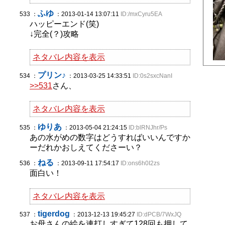
ふゆ
533 ：
：2013-01-14 13:07:11
ID:/mxCyru5EA
ハッピーエンド(笑)
↓完全(？)攻略
ネタバレ内容を表示
プリン♪
534 ：
：2013-03-25 14:33:51
ID:0s2sxcNanI
>>531
さん、
ネタバレ内容を表示
ゆりあ
535 ：
：2013-05-04 21:24:15
ID:blRNJhr/Ps
あの水がめの数字はどうすればいいんですか
ーだれかおしえてくださーい？
ねる
536 ：
：2013-09-11 17:54:17
ID:ons6h0I2zs
面白い！
ネタバレ内容を表示
tigerdog
537 ：
：2013-12-13 19:45:27
ID:dPCB/7WxJQ
お母さんの絵を連打しすぎて128回も押して