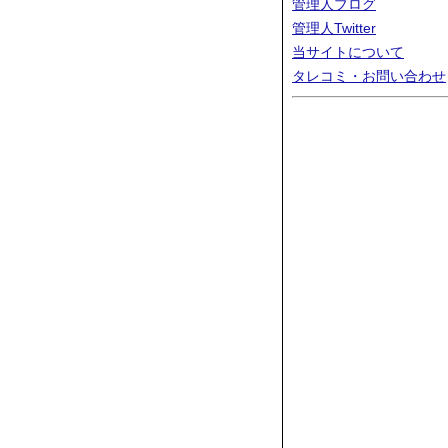
管理人ブログ
管理人Twitter
当サイトについて
タレコミ・お問い合わせ