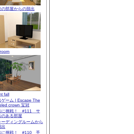
達の部屋からの脱出
room
t fall
ゲーム | Escape The
eled crown 宝冠
出に挑戦！ #111 サ
缶のある部屋
レーディングルームから
脱出
出に挑戦！ #110 手