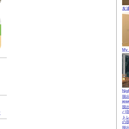
友
My 
Nigh
脱出
jew
脱
バ
君
ト
の
脱