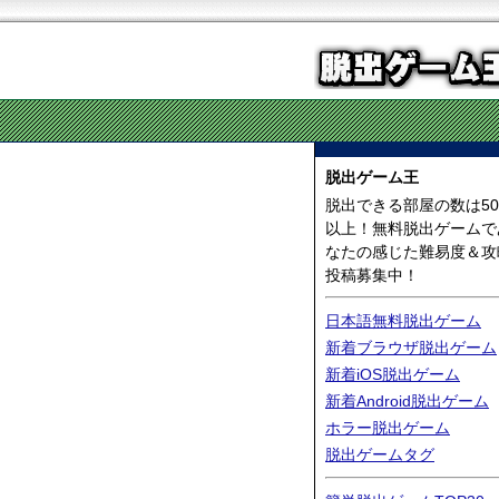
脱出ゲーム王
脱出できる部屋の数は50
以上！無料脱出ゲームで
なたの感じた難易度＆攻
投稿募集中！
日本語無料脱出ゲーム
新着ブラウザ脱出ゲーム
新着iOS脱出ゲーム
新着Android脱出ゲーム
ホラー脱出ゲーム
脱出ゲームタグ