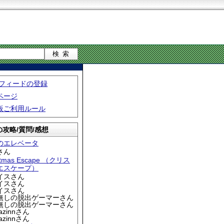
S フィードの登録
ページ
板ご利用ルール
攻略/質問/感想
のエレベータ
さん
stmas Escape （クリス
エスケープ）
アイスさん
アイスさん
アイスさん
名無しの脱出ゲーマーさん
名無しの脱出ゲーマーさん
iazinnさん
iazinnさん