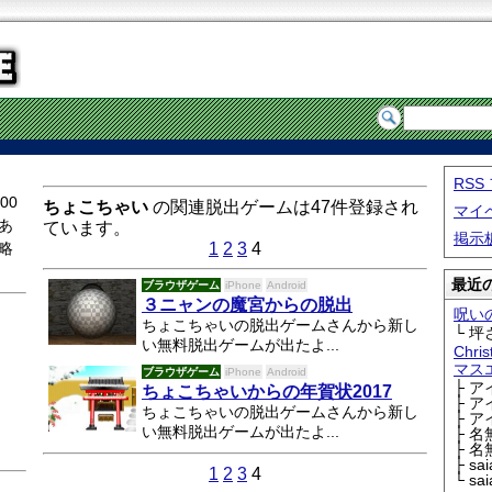
RS
00
ちょこちゃい
の関連脱出ゲームは47件登録され
マイ
あ
ています。
掲示
略
1
2
3
4
最近の
ブラウザゲーム
iPhone
Android
３ニャンの魔宮からの脱出
呪い
ちょこちゃいの脱出ゲームさんから新し
└ 坪
い無料脱出ゲームが出たよ...
Chri
マス
ブラウザゲーム
iPhone
Android
├ 
ちょこちゃいからの年賀状2017
├ 
ちょこちゃいの脱出ゲームさんから新し
├ 
い無料脱出ゲームが出たよ...
├ 
├ 
├ sa
1
2
3
4
└ sa