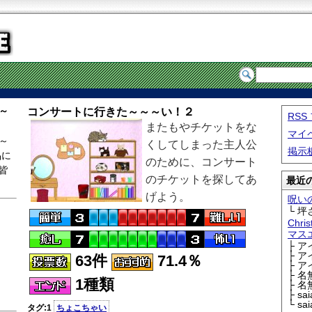
～
コンサートに行きた～～～い！２
RS
またもやチケットをな
マイ
～
くしてしまった主人公
掲示
品に
のために、コンサート
皆
のチケットを探してあ
最近の
げよう。
呪い
└ 坪
Chri
マス
├ 
├ 
63件
71.4％
├ 
├ 
1種類
├ 
├ sa
└ sa
タグ:1
ちょこちゃい