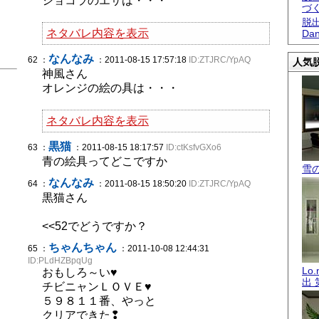
ショコラのエサは・・・
づ
脱出
ネタバレ内容を表示
Dan
なんなみ
62 ：
：2011-08-15 17:57:18
ID:ZTJRC/YpAQ
人気脱
神風さん
オレンジの絵の具は・・・
ネタバレ内容を表示
黒猫
63 ：
：2011-08-15 18:17:57
ID:ctKsfvGXo6
青の絵具ってどこですか
雪
なんなみ
64 ：
：2011-08-15 18:50:20
ID:ZTJRC/YpAQ
黒猫さん
<<52でどうですか？
ちゃんちゃん
65 ：
：2011-10-08 12:44:31
ID:PLdHZBpqUg
Lo
おもしろ～い♥
出 
チビニャンＬＯＶＥ♥
５９８１１番、やっと
クリアできた❢