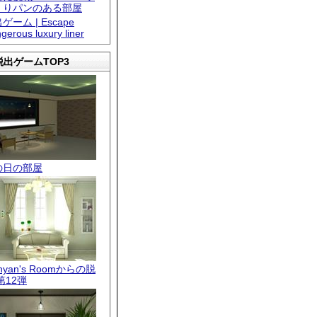
くりパンのある部屋
ゲーム | Escape
gerous luxury liner
出ゲームTOP3
の日の部屋
.nyan's Roomからの脱
第12弾