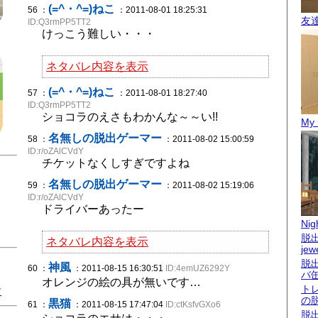
(=^・^=)ねこ
56 ：
：2011-08-01 18:25:31
友
ID:Q3rmPP5TT2
けっこう難しい・・・
ネタバレ内容を表示
(=^・^=)ねこ
57 ：
：2011-08-01 18:27:40
ID:Q3rmPP5TT2
ショコラのえさもわかんな～～い!!
My 
名無しの脱出ゲーマー
58 ：
：2011-08-02 15:00:59
ID:r/oZAlCVdY
チケットなくしすぎですよね
名無しの脱出ゲーマー
59 ：
：2011-08-02 15:19:06
ID:r/oZAlCVdY
ドライバーあったー
Nigh
脱出
ネタバレ内容を表示
jew
脱
神風
60 ：
：2011-08-15 16:30:51
ID:4emUZ6292Y
バ
オレンジの絵の具が無いです…
ト
君
の
黒猫
61 ：
：2011-08-15 17:47:04
ID:ctKsfvGXo6
脱