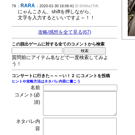
RARA
79 ：
：2020-01-30 16:06:41
ID:9XWuUTl/8.
にゃんこさん、shiftを押しながら、
文字を入力するといいですよ～！！
攻略/感想を全て見る(67)
この脱出ゲームに対する全てのコメントから検索
質問前にアイテム名などで一度検索してみよ
う！
コンサートに行きた～～～い！２ にコメントを投稿
ヒントや攻略方法はネタバレ内容に書こう
名前
コメント(必
須)
ネタバレ内
容