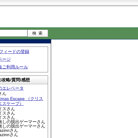
S フィードの登録
ページ
板ご利用ルール
攻略/質問/感想
のエレベータ
さん
stmas Escape （クリス
エスケープ）
アイスさん
アイスさん
アイスさん
名無しの脱出ゲーマーさん
名無しの脱出ゲーマーさん
iazinnさん
iazinnさん