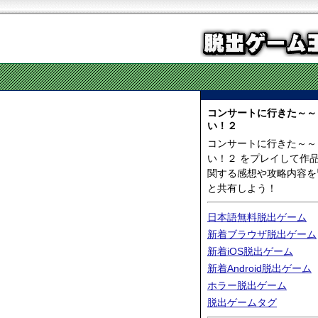
コンサートに行きた～～
い！２
コンサートに行きた～～
い！２ をプレイして作
関する感想や攻略内容を
と共有しよう！
日本語無料脱出ゲーム
新着ブラウザ脱出ゲーム
新着iOS脱出ゲーム
新着Android脱出ゲーム
ホラー脱出ゲーム
脱出ゲームタグ