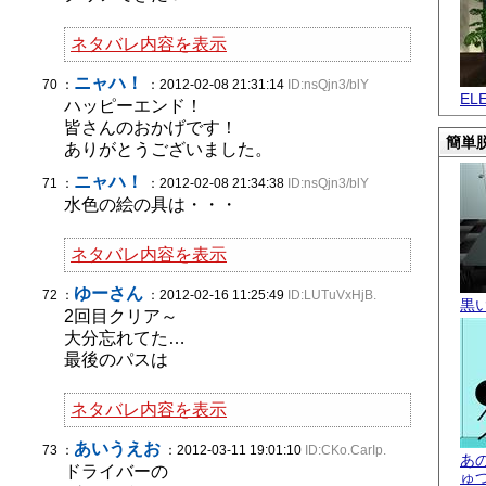
ネタバレ内容を表示
ニャハ！
70 ：
：2012-02-08 21:31:14
ID:nsQjn3/blY
EL
ハッピーエンド！
皆さんのおかげです！
簡単脱
ありがとうございました。
ニャハ！
71 ：
：2012-02-08 21:34:38
ID:nsQjn3/blY
水色の絵の具は・・・
ネタバレ内容を表示
ゆーさん
72 ：
：2012-02-16 11:25:49
ID:LUTuVxHjB.
黒
2回目クリア～
大分忘れてた…
最後のパスは
ネタバレ内容を表示
あいうえお
73 ：
：2012-03-11 19:01:10
ID:CKo.CarIp.
あ
ドライバーの
ゅ