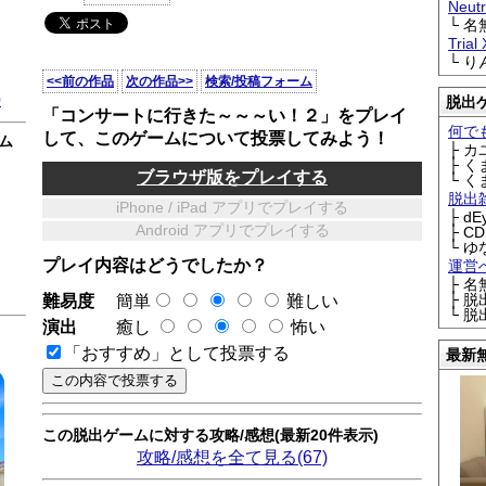
Neu
└ 
Trial
└ 
<<前の作品
次の作品>>
検索/投稿フォーム
0
脱出
「コンサートに行きた～～～い！２」をプレイ
何で
して、このゲームについて投票してみよう！
ム
├ 
├ 
ブラウザ版をプレイする
└ 
脱出
iPhone / iPad アプリでプレイする
├ d
Android アプリでプレイする
├ C
└ ゆ
プレイ内容はどうでしたか？
運営
├ 
├ 
難易度
簡単
難しい
└ 
演出
癒し
怖い
「おすすめ」として投票する
最新
この脱出ゲームに対する攻略/感想(最新20件表示)
攻略/感想を全て見る(67)