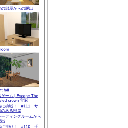
達の部屋からの脱出
room
t fall
ゲーム | Escape The
eled crown 宝冠
出に挑戦！ #111 サ
缶のある部屋
レーディングルームから
脱出
出に挑戦！ #110 手