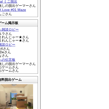
tral ミニ脱出
名無しの脱出ゲーマーさん
 X Love #01 Maze
りんごさん
ゲーム掲示板
も雑談ロビー
カユラさん
くまれんじゃー★さん
くまれんじゃー★さん
雑談ロビー
EyXさん
DDeさん
なさん
への伝言板
名無しの脱出ゲーマーさん
脱出ゲームさん
脱出ゲームさん
無料脱出ゲーム