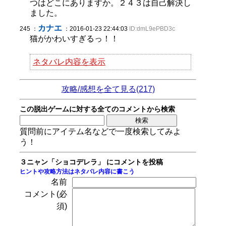
つはどこにありますか。２４３は自己解決し
ました。
カナエ
245 ：
：2016-01-23 22:44:03
ID:dmL9ePBD3c
猫がかわいすぎるっ！！
ネタバレ内容を表示
攻略/感想を全て見る(217)
この脱出ゲームに対する全てのコメントから検索
質問前にアイテム名などで一度検索してみよ
う！
３ニャン「ショコデレラ」 にコメントを投稿
ヒントや攻略方法はネタバレ内容に書こう
名前
コメント(必
須)