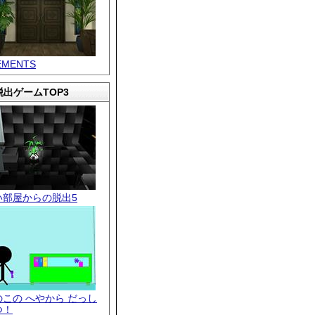
EMENTS
出ゲームTOP3
い部屋からの脱出5
のこの へやから だっし
つ！