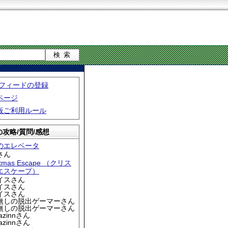
S フィードの登録
ページ
板ご利用ルール
攻略/質問/感想
のエレベータ
さん
stmas Escape （クリス
エスケープ）
アイスさん
アイスさん
アイスさん
名無しの脱出ゲーマーさん
名無しの脱出ゲーマーさん
iazinnさん
iazinnさん