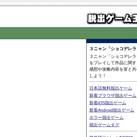
３ニャン「ショコデレラ
３ニャン「ショコデレラ
をプレイして作品に関す
感想や攻略内容を皆と共
しよう！
日本語無料脱出ゲーム
新着ブラウザ脱出ゲーム
新着iOS脱出ゲーム
新着Android脱出ゲーム
ホラー脱出ゲーム
脱出ゲームタグ