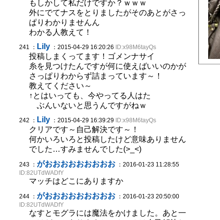
もしかして私だけですか？ｗｗｗ
外にでてナスをとりましたがそのあとがさっ
ぱりわかりませんん
わかる人教えて！
Lily
241 ：
：2015-04-29 16:20:26
ID:x98M6tayQs
投稿しまくってます！ゴメンナサイ
糸を見つけたんですが何に使えばいいのかが
さっぱりわからず詰まっています～！
教えてください～
↑とはいっても、今やってる人はた
ぶんいないと思うんですがねｗ
Lily
242 ：
：2015-04-29 16:39:29
ID:x98M6tayQs
クリアです～自己解決です～！
何かいろいろと投稿したけど意味ありません
でした…すみませんでした(>_<)
がおおおおおおおおお
243 ：
：2016-01-23 11:28:55
ID:82UTdWADfY
マッチはどこにありますか
がおおおおおおおおお
244 ：
：2016-01-23 20:50:00
ID:82UTdWADfY
なすとモグラには魔法をかけました。あと一