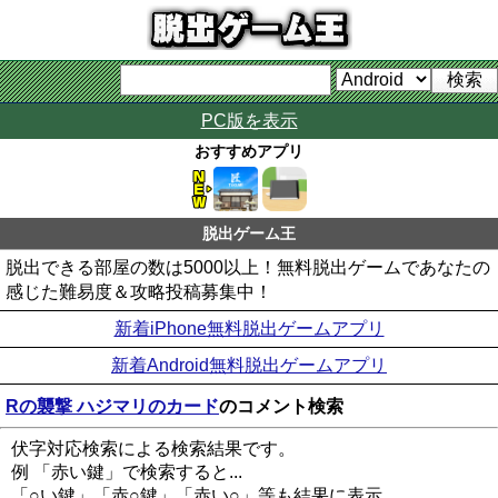
PC版を表示
おすすめアプリ
脱出ゲーム王
脱出できる部屋の数は5000以上！無料脱出ゲームであなたの
感じた難易度＆攻略投稿募集中！
新着iPhone無料脱出ゲームアプリ
新着Android無料脱出ゲームアプリ
Rの襲撃 ハジマリのカード
のコメント検索
伏字対応検索による検索結果です。
例 「赤い鍵」で検索すると...
「○い鍵」「赤○鍵」「赤い○」等も結果に表示。