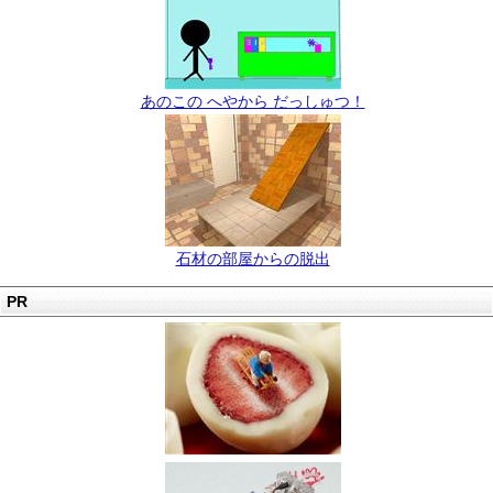
あのこの へやから だっしゅつ！
石材の部屋からの脱出
PR