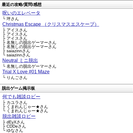
最近の攻略/質問/感想
呪いのエレベータ
└ 坪さん
Christmas Escape （クリスマスエスケープ）
├ アイスさん
├ アイスさん
├ アイスさん
├ 名無しの脱出ゲーマーさん
├ 名無しの脱出ゲーマーさん
├ saiazinnさん
└ saiazinnさん
Neutral ミニ脱出
└ 名無しの脱出ゲーマーさん
Trial X Love #01 Maze
└ りんごさん
脱出ゲーム掲示板
何でも雑談ロビー
├ カユラさん
├ くまれんじゃー★さん
└ くまれんじゃー★さん
脱出雑談ロビー
├ dEyXさん
├ CDDeさん
└ ゆなさん