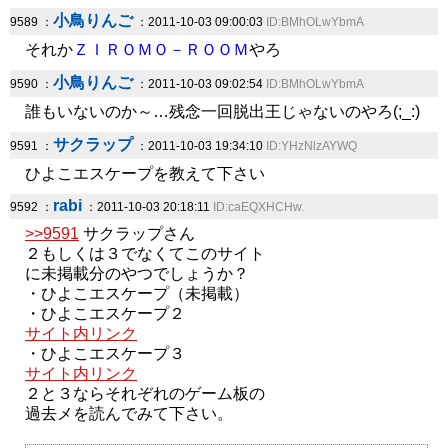
小鳥りんご
9589 ：
：2011-10-03 09:00:03
ID:BMhOLwYbmA
それか
ＺＩＲＯＭＯ－ＲＯＯＭ
やろ
小鳥りんご
9590 ：
：2011-10-03 09:02:54
ID:BMhOLwYbmA
誰もいないのか～…残念一回脱出王じゃないのやろ(;_:)
サクラップ
9591 ：
：2011-10-03 19:34:10
ID:YHzNlzAYWQ
ひよこエスケープを教えて下さい
rabi
9592 ：
：2011-10-03 20:18:11
ID:caEQXHCHw.
>>9591
サクラップさん
２もしくは３でなくてこのサイト
に未掲載分のやつでしょうか？
・ひよこエスケープ（未掲載）
・ひよこエスケープ２
サイト内リンク
・ひよこエスケープ３
サイト内リンク
２と３ならそれぞれのゲーム板の
過去メを読んでみて下さい。