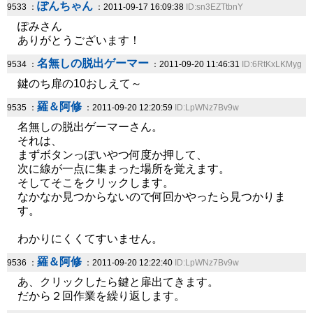
ぽんちゃん
9533 ：
：2011-09-17 16:09:38
ID:sn3EZTtbnY
ぽみさん
ありがとうございます！
名無しの脱出ゲーマー
9534 ：
：2011-09-20 11:46:31
ID:6RtKxLKMyg
鍵のち扉の10おしえて～
羅＆阿修
9535 ：
：2011-09-20 12:20:59
ID:LpWNz7Bv9w
名無しの脱出ゲーマーさん。
それは、
まずボタンっぽいやつ何度か押して、
次に線が一点に集まった場所を覚えます。
そしてそこをクリックします。
なかなか見つからないので何回かやったら見つかりま
す。
わかりにくくてすいません。
羅＆阿修
9536 ：
：2011-09-20 12:22:40
ID:LpWNz7Bv9w
あ、クリックしたら鍵と扉出てきます。
だから２回作業を繰り返します。