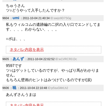
ちゅうさん
ツ○どうやって入手したんですか？
umi
9604 ：
：2011-10-04 21:40:34
ID:awjo9D7SGg
私もウィルコムの遺跡編の二択の入り口でエンドしてま
す、、、。わからない、、、。
○ボは、、、
ネタバレ内容を表示
あんず
9605 ：
：2011-10-04 22:02:52
ID:w1VRCR0.Dc
9597です
ツ○はゲットしているのですが、やっぱり馬がわかりま
せん。
もちろん壁画のヒントはみつけているのですが(涙)
暁
9606 ：
：2011-10-04 22:10:48
ID:p5suGMrLh2
あんずさんうまは
ネタバレ内容を表示