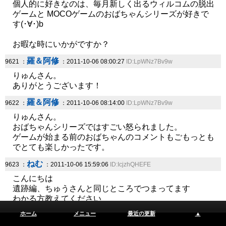
個人的に好きなのは、毎月新しく出るウィルコムの脱出
ゲームと MOCOゲームのおばちゃんシリーズが好きで
す(･∀･)b
お暇な時にいかがですか？
羅＆阿修
9621 ：
：2011-10-06 08:00:27
ID:LpWNz7Bv9w
りゅんさん。
ありがとうございます！
羅＆阿修
9622 ：
：2011-10-06 08:14:00
ID:LpWNz7Bv9w
りゅんさん。
おばちゃんシリーズではすごい怒られました。
ゲームが始まる前のおばちゃんのコメントもごもっとも
でとても楽しかったです。
ねむ
9623 ：
：2011-10-06 15:59:06
ID:IcjzhQHEFE
こんにちは
遺跡編、ちゅうさんと同じところでつまってます
わかる方教えてください
ホーム
メニュー
最近の更新
▲
ネタバレ内容を表示