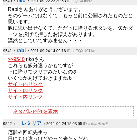
riko
9540 ：
：2011-09-22 23:30:53
ID:fnQ.A4JnN2
Rabiさんありがとうございます。
そのゲームではなくて、もっと前に公開されたものだと
思います。
他に思い出せなくて、ただ下に降りるボタンを、矢かダ
ーツを投げて押したおぼえがあります。
漠然としていてすみません・・・
rabi
9541 ：
：2011-09-24 14:09:16
ID:caEQXHCHw.
>>9540
rikoさん
これらも多分違うかもですが
下に降りてクリアみたいなのを
いくつかあげておきますねｂ
サイト内リンク
サイト内リンク
サイト内リンク
ネタバレ内容を表示
レミリア
9542 ：
：2011-09-24 15:03:05
ID:chicUHlzuE
厄雛＠回転先生っ
日にちは違うけどやっと来たんだね