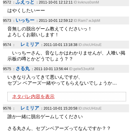
ふえっと
9572 ：
：2011-10-01 12:12:11
ID:kvknus0smM
はやくしたいーー
いっちー
9573 ：
：2011-10-01 12:59:12
ID:Ram7.wJqbM
音無しの脱出ゲーム教えてくださいっ！
よろしくお願いします！
レミリア
9574 ：
：2011-10-01 13:18:38
ID:chicUHlzuE
いっちーさん、音なしかはわかりませんが、人喰い掲
示板の噂とかどうでしょう？？
さる丸
9575 ：
：2011-10-01 13:56:44
ID:gelw53vuKM
いきなり入ってきて悪いんですが、
セブン ベアーズ一緒やってもらえないでしょうか…
ネタバレ内容を表示
レミリア
9576 ：
：2011-10-01 15:20:58
ID:chicUHlzuE
誰か一緒に脱出ゲームしてください
さる丸さん、セブンベアーズってなんですか？？