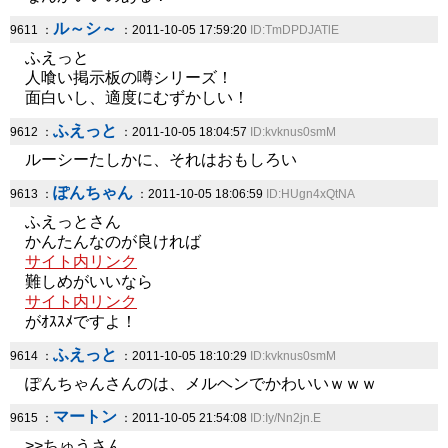
ル～シ～
9611 ：
：2011-10-05 17:59:20
ID:TmDPDJATlE
ふえっと
人喰い掲示板の噂シリーズ！
面白いし、適度にむずかしい！
ふえっと
9612 ：
：2011-10-05 18:04:57
ID:kvknus0smM
ルーシーたしかに、それはおもしろい
ぽんちゃん
9613 ：
：2011-10-05 18:06:59
ID:HUgn4xQtNA
ふえっとさん
かんたんなのが良ければ
サイト内リンク
難しめがいいなら
サイト内リンク
がｵｽｽﾒですよ！
ふえっと
9614 ：
：2011-10-05 18:10:29
ID:kvknus0smM
ぽんちゃんさんのは、メルヘンでかわいいｗｗｗ
マートン
9615 ：
：2011-10-05 21:54:08
ID:Iy/Nn2jn.E
>>ちゅうさん