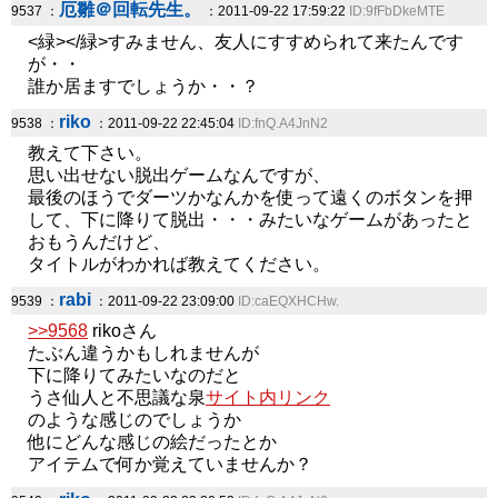
厄雛＠回転先生。
9537 ：
：2011-09-22 17:59:22
ID:9fFbDkeMTE
<緑></緑>すみません、友人にすすめられて来たんです
が・・
誰か居ますでしょうか・・？
riko
9538 ：
：2011-09-22 22:45:04
ID:fnQ.A4JnN2
教えて下さい。
思い出せない脱出ゲームなんですが、
最後のほうでダーツかなんかを使って遠くのボタンを押
して、下に降りて脱出・・・みたいなゲームがあったと
おもうんだけど、
タイトルがわかれば教えてください。
rabi
9539 ：
：2011-09-22 23:09:00
ID:caEQXHCHw.
>>9568
rikoさん
たぶん違うかもしれませんが
下に降りてみたいなのだと
うさ仙人と不思議な泉
サイト内リンク
のような感じのでしょうか
他にどんな感じの絵だったとか
アイテムで何か覚えていませんか？