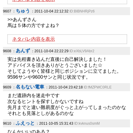
ちゅう
9607 ：
：2011-10-04 22:12:32
ID:BlBNHRjPz6
>>あんずさん
馬は５体の方ですよね？
ネタバレ内容を表示
あんず
9608 ：
：2011-10-04 22:22:29
ID:eXbLV9Abr2
実は先程書き込んだ直後に自己解決しました！
アドバイスを頂きありがとうございました☆
そしてようやく皆様と同じポジションに立てました。
9596サンや9600サンと同じ状況です。
名もない電車
9609 ：
：2011-10-04 23:42:18
ID:fMZPWC0RLE
まだ遺跡内を迷走中です
次なるヒントを探すしかないですね
先月までと違い難易度がぐっと上がってしまったのかな
それとも見落としがあるのかな
ふえっと
9610 ：
：2011-10-05 15:31:43
ID:kvknus0smM
なんかいいのある？