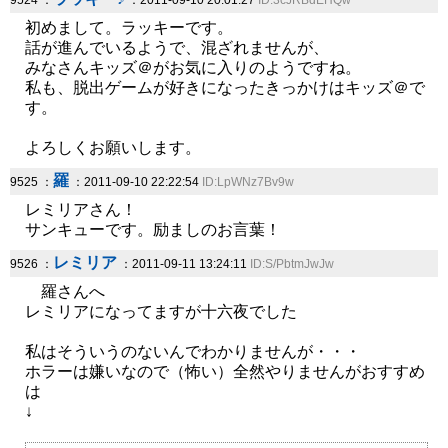
9524 ：
：2011-09-10 20:01:27
ID:3cJRBdEHQw
初めまして。ラッキーです。
話が進んでいるようで、混ざれませんが、
みなさんキッズ＠がお気に入りのようですね。
私も、脱出ゲームが好きになったきっかけはキッズ＠で
す。
よろしくお願いします。
羅
9525 ：
：2011-09-10 22:22:54
ID:LpWNz7Bv9w
レミリアさん！
サンキューです。励ましのお言葉！
レミリア
9526 ：
：2011-09-11 13:24:11
ID:S/PbtmJwJw
羅さんへ
レミリアになってますが十六夜でした
私はそういうのないんでわかりませんが・・・
ホラーは嫌いなので（怖い）全然やりませんがおすすめ
は
↓