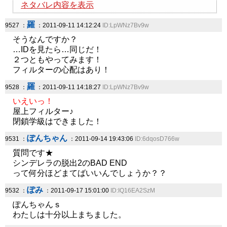
ネタバレ内容を表示
羅
9527 ：
：2011-09-11 14:12:24
ID:LpWNz7Bv9w
そうなんですか？
…IDを見たら…同じだ！
２つともやってみます！
フィルターの心配はあり！
羅
9528 ：
：2011-09-11 14:18:27
ID:LpWNz7Bv9w
いえいっ！
屋上フィルター♪
閉鎖学級はできました！
ぽんちゃん
9531 ：
：2011-09-14 19:43:06
ID:6dqosD766w
質問です★
シンデレラの脱出2のBAD END
って何分ほどまてばいいんでしょうか？？
ぽみ
9532 ：
：2011-09-17 15:01:00
ID:IQ16EA2SzM
ぽんちゃんｓ
わたしは十分以上まちました。