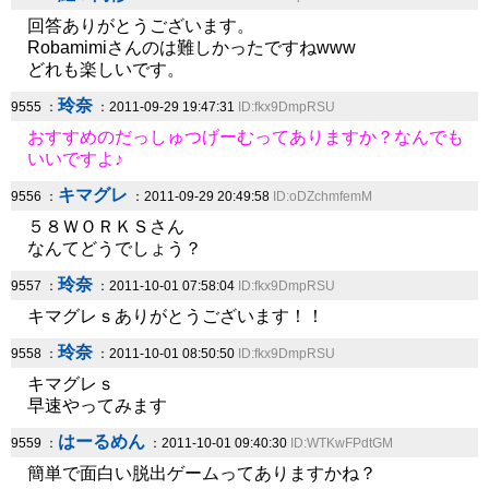
回答ありがとうございます。
Robamimiさんのは難しかったですねwww
どれも楽しいです。
玲奈
9555 ：
：2011-09-29 19:47:31
ID:fkx9DmpRSU
おすすめのだっしゅつげーむってありますか？なんでも
いいですよ♪
キマグレ
9556 ：
：2011-09-29 20:49:58
ID:oDZchmfemM
５８ＷＯＲＫＳさん
なんてどうでしょう？
玲奈
9557 ：
：2011-10-01 07:58:04
ID:fkx9DmpRSU
キマグレｓありがとうございます！！
玲奈
9558 ：
：2011-10-01 08:50:50
ID:fkx9DmpRSU
キマグレｓ
早速やってみます
はーるめん
9559 ：
：2011-10-01 09:40:30
ID:WTKwFPdtGM
簡単で面白い脱出ゲームってありますかね？