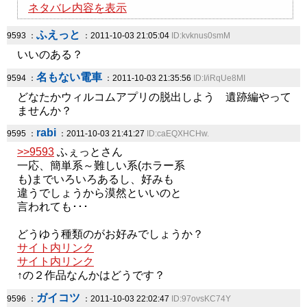
ネタバレ内容を表示
ふえっと
9593 ：
：2011-10-03 21:05:04
ID:kvknus0smM
いいのある？
名もない電車
9594 ：
：2011-10-03 21:35:56
ID:I/iRqUe8MI
どなたかウィルコムアプリの脱出しよう 遺跡編やって
ませんか？
rabi
9595 ：
：2011-10-03 21:41:27
ID:caEQXHCHw.
>>9593
ふぇっとさん
一応、簡単系～難しい系(ホラー系
も)までいろいろあるし、好みも
違うでしょうから漠然といいのと
言われても･･･
どうゆう種類のがお好みでしょうか？
サイト内リンク
サイト内リンク
↑の２作品なんかはどうです？
ガイコツ
9596 ：
：2011-10-03 22:02:47
ID:97ovsKC74Y