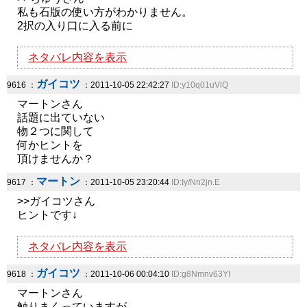
私も石版の使い方がわかりません。
2択の入り口に入る前に
ネタバレ内容を表示
ガイコツ
9616 ：
：2011-10-05 22:42:27
ID:y10q01uVlQ
マートンさん
話題に出ていない
物２つに関して
何かヒントを
頂けませんか？
マートン
9617 ：
：2011-10-05 23:20:44
ID:Iy/Nn2jn.E
>>ガイコツさん
ヒントです↓
ネタバレ内容を表示
ガイコツ
9618 ：
：2011-10-06 00:04:10
ID:g8Nmnv63YI
マートンさん
触りまくっていますが