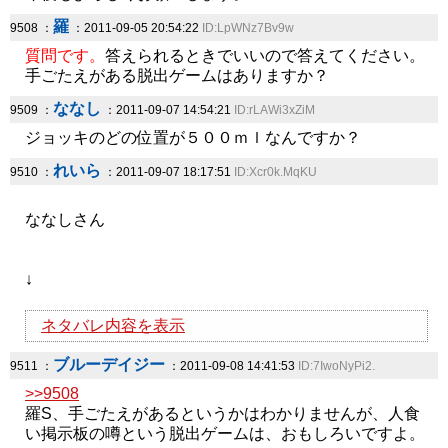
羅
9508 ：
：2011-09-05 20:54:22
ID:LpWNz7Bv9w
質問です。
答えられるときでいいので答えてください。
手ごたえがある脱出ゲームはありますか？
ななし
9509 ：
：2011-09-07 14:54:21
ID:rLAWi3xZiM
ジョッキのどの位置が５００ｍｌなんですか？
れいら
9510 ：
：2011-09-07 18:17:51
ID:Xcr0k.MqKU
ななしさん
↓
ネタバレ内容を表示
ブルーデイジー
9511 ：
：2011-09-08 14:41:53
ID:7IwoNyPi2.
>>9508
羅S、手ごたえがあるというかはわかりませんが、人食
い掲示板の噂という脱出ゲームは、おもしろいですよ。