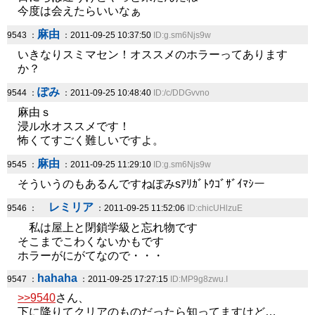
今度は会えたらいいなぁ
麻由
9543 ：
：2011-09-25 10:37:50
ID:g.sm6Njs9w
いきなりスミマセン！オススメのホラーってあります
か？
ぽみ
9544 ：
：2011-09-25 10:48:40
ID:/c/DDGvvno
麻由ｓ
浸ル水オススメです！
怖くてすごく難しいですよ。
麻由
9545 ：
：2011-09-25 11:29:10
ID:g.sm6Njs9w
そういうのもあるんですねぽみsｱﾘｶﾞﾄｳｺﾞｻﾞｲﾏｼー
レミリア
9546 ：
：2011-09-25 11:52:06
ID:chicUHlzuE
私は屋上と閉鎖学級と忘れ物です
そこまでこわくないかもです
ホラーがにがてなので・・・
hahaha
9547 ：
：2011-09-25 17:27:15
ID:MP9g8zwu.I
>>9540
さん、
下に降りてクリアのものだったら知ってますけど…