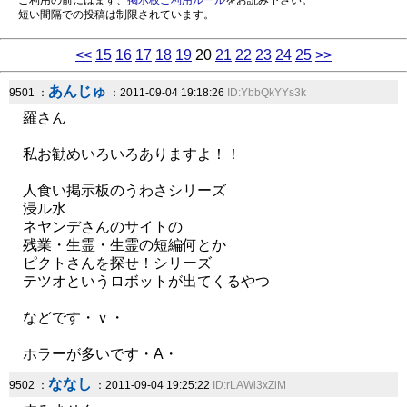
ご利用の前にはまず、
掲示板ご利用ルール
をお読み下さい。
短い間隔での投稿は制限されています。
<<
15
16
17
18
19
20
21
22
23
24
25
>>
あんじゅ
9501 ：
：2011-09-04 19:18:26
ID:YbbQkYYs3k
羅さん
私お勧めいろいろありますよ！！
人食い掲示板のうわさシリーズ
浸ル水
ネヤンデさんのサイトの
残業・生霊・生霊の短編何とか
ピクトさんを探せ！シリーズ
テツオというロボットが出てくるやつ
などです・ｖ・
ホラーが多いです・A・
ななし
9502 ：
：2011-09-04 19:25:22
ID:rLAWi3xZiM