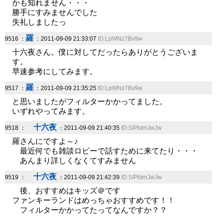
かも知れません・・・
勝手にすみませんでした
失礼しましたっ
羅
9516 ：
：2011-09-09 21:33:07
ID:LpWNz7Bv9w
十六夜さん。僕に対してだったらありがとうございま
す。
早速参考にしてみます。
羅
9517 ：
：2011-09-09 21:35:25
ID:LpWNz7Bv9w
と思いましたがフィルターかかってました。
いずれやってみます。
十六夜
9518 ：
：2011-09-09 21:40:35
ID:S/PbtmJwJw
羅さんにですよ～♪
最近何でも雑談ロビーで話すために来てたり・・・
あんまり詳しくなくてすみません
十六夜
9519 ：
：2011-09-09 21:42:39
ID:S/PbtmJwJw
後、おすすめはキッズ＠です
ファンキーランドはめっちゃおすすめです！！
フィルターかかってたってなんですか？？