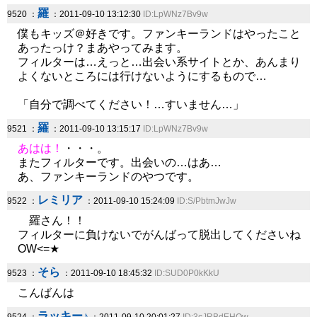
羅
9520 ：
：2011-09-10 13:12:30
ID:LpWNz7Bv9w
僕もキッズ＠好きです。ファンキーランドはやったこと
あったっけ？まあやってみます。
フィルターは…えっと…出会い系サイトとか、あんまり
よくないところには行けないようにするもので…
「自分で調べてください！…すいません…」
羅
9521 ：
：2011-09-10 13:15:17
ID:LpWNz7Bv9w
あはは！
・・・。
またフィルターです。出会いの…はあ…
あ、ファンキーランドのやつです。
レミリア
9522 ：
：2011-09-10 15:24:09
ID:S/PbtmJwJw
羅さん！！
フィルターに負けないでがんばって脱出してくださいね
OW<=★
そら
9523 ：
：2011-09-10 18:45:32
ID:SUD0P0kKkU
こんばんは
ラッキー♪