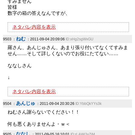
すみません
皆様
数字の箱の答えなんですが、
ネタバレ内容を表示
ねむ
9503 ：
：2011-09-04 20:09:06
ID:xHg2sgWxGU
羅さん、あんじゅさん、あまり張り付いてなくてすみま
せん……そして詳しくないのでお役にたてない……
ななしさん
↓
ネタバレ内容を表示
あんじゅ
9504 ：
：2011-09-04 20:30:26
ID:YbbQkYYs3k
ねむさん謝らないでください！！
何も悪くありませんよ・ｗ＜
ななし
9505 ：
：2011-09-05 16:10:01
ID:rLAWi3xZiM