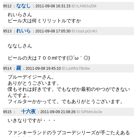
ななし
9512 ：
：2011-09-08 16:31:15
ID:rLAWi3xZiM
れいらさん
ビール大は何ミリリットルですか
れいら
9513 ：
：2011-09-08 17:05:30
ID:UopLpi2c4U
ななしさん
ビールの大は７００mlです(◎´ω｀◎)
羅
9514 ：
：2011-09-08 19:45:10
ID:LpWNz7Bv9w
ブルーデイジーさん。
ありがとうございます。
僕もそれは好きです。でもなぜか最初のやつができない
んですよ。
フィルターかかってて。でもありがとうございます。
十六夜
9515 ：
：2011-09-09 21:08:26
ID:S/PbtmJwJw
いきなりですが・・・
ファンキーランドのラブコーデシリーズが手ごたえある