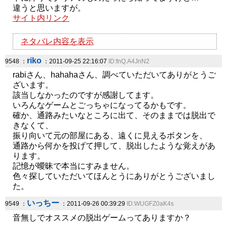
違うと思いますが。
サイト内リンク
ネタバレ内容を表示
riko
9548 ：
：2011-09-25 22:16:07
ID:fnQ.A4JnN2
rabiさん、hahahaさん、調べていただいてありがとうご
ざいます。
該当しなかったのですが感謝してます。
いろんなゲームとごっちゃになってるかもです。
確か、通路みたいなところに出て、そのままでは脱出で
きなくて、
振り向いて元の部屋にある、遠くに見えるボタンを、
通路から何かを投げて押して、脱出したような覚えがあ
ります。
記憶が曖昧で本当にすみません。
色々探していただいてほんとうにありがとうございまし
た。
いっちー
9549 ：
：2011-09-26 00:39:29
ID:WUGFZ0aK4s
音無しでオススメの脱出ゲームってありますか？