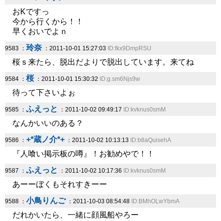
おKですっ
今から行くから！！
早くおいでよｎ
玲奈
9583 ：
：2011-10-01 15:27:03
ID:fkx9DmpRSU
桜ｓ来たら、脱出だよりで脱出しています。来てね
桜
9584 ：
：2011-10-01 15:30:32
ID:g.sm6Njs9w
待って下さいよぉ
ふえっと
9585 ：
：2011-10-02 09:49:17
ID:kvknus0smM
なんかいいのある？
+*蔵ノ介*+
9586 ：
：2011-10-02 10:13:13
ID:b8aQuisehA
『人喰い掲示板の噂』！お勧めやで！！
ふえっと
9587 ：
：2011-10-02 10:17:36
ID:kvknus0smM
あーーぼくもそれすきーー
小鳥りんご
9588 ：
：2011-10-03 08:54:48
ID:BMhOLwYbmA
だれかいたら、一緒に顔風船やろー