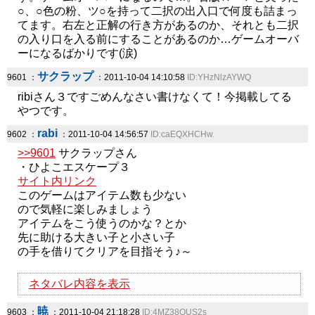
○、○色の粉、ツ○を持って二択の出入口で何度も詰まっ
てます。右左と正解の行き方があるのか、それとも二択
の入り口を入る前にすることがあるのか…ゲームオーバ
ーになるばかりです(涙)
サクラップ
9601 ：
：2011-10-04 14:10:58
ID:YHzNlzAYWQ
ribiさん３ですごめんなさい書けなくて！今掲載してる
やつです。
rabi
9602 ：
：2011-10-04 14:56:57
ID:caEQXHCHw.
>>9601
サクラップさん
・ひよこエスケープ３
サイト内リンク
このゲームはアイテム数も少ない
ので気軽に楽しみましょう
アイテムをこう使うのかな？とか
先に助ける大きい子と小さい子
の手を借りてクリアを目指そう♪～
ネタバレ内容を表示
暁
9603 ：
：2011-10-04 21:18:28
ID:4MZ38QUS2s