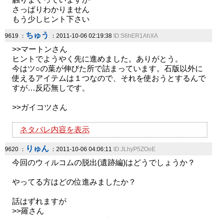
さっぱりわかりません
もう少しヒント下さい
ちゅう
9619 ：
：2011-10-06 02:19:38
ID:S6hER1AhXA
>>マートンさん
ヒントでようやく先に進めました。ありがとう。
今はツ○の葉が伸びた所で詰まっています。石版以外に
使えるアイテムは１つなので、それを使おうとするんで
すが…反応無しです。
>>ガイコツさん
ネタバレ内容を表示
りゅん
9620 ：
：2011-10-06 04:06:11
ID:JLhyP5ZOoE
今回のウィルコムの脱出(遺跡編)はどうでしょうか？
やってる方はどの位進みましたか？
話はずれますが
>>羅さん