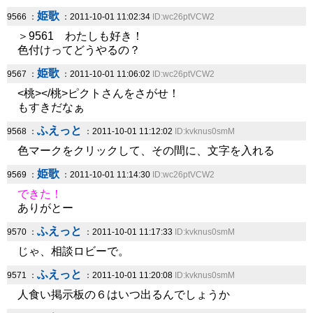
姫歌
9566 ：
：2011-10-01 11:02:34
ID:wc26ptVCW2
＞9561 わたしも好き！
色付けってどうやるの？
姫歌
9567 ：
：2011-10-01 11:06:02
ID:wc26ptVCW2
<桃></桃>ピクトさんをさがせ！
もすきだなぁ
ふえっと
9568 ：
：2011-10-01 11:12:02
ID:kvknus0smM
色マークをクリックして、その間に、文字を入れる
姫歌
9569 ：
：2011-10-01 11:14:30
ID:wc26ptVCW2
できた！
ありがとー
ふえっと
9570 ：
：2011-10-01 11:17:33
ID:kvknus0smM
じゃ、相談ロビーで。
ふえっと
9571 ：
：2011-10-01 11:20:08
ID:kvknus0smM
人食い掲示板の６はいつ出るんでしょうか