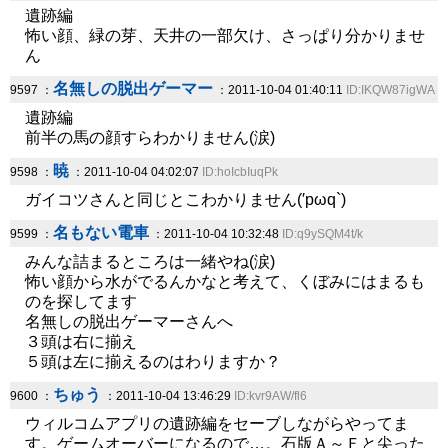
遺跡編
怖い顔、緑の芽、天井の一部欠け、さっぱり分かりませ
ん
名無しの脱出ゲーマー
9597 ：
：2011-10-04 01:40:11
ID:IKQW87igWA
遺跡編
前半の馬の顔すらわかりません(涙)
暁
9598 ：
：2011-10-04 04:02:07
ID:hoIcbIuqPk
ガイコツさんと同じとこわかりません(′pωq`)
名もない電車
9599 ：
：2011-10-04 10:32:48
ID:q9ySQM4t/k
みんな詰まるところは一緒やね(涙)
怖い顔から水がでるんかなと考えて、くぼみにはまるも
のを探してます
名無しの脱出ゲーマーさんへ
３頭は右に揃え
５頭は左に揃えるのはわりますか？
ちゅう
9600 ：
：2011-10-04 13:46:29
ID:kvr9AW/fl6
ウィルコムアプリの遺跡編をセーブしながらやってま
す。ゲームオーバーになるので…。石版Ａ～Ｆと尖った