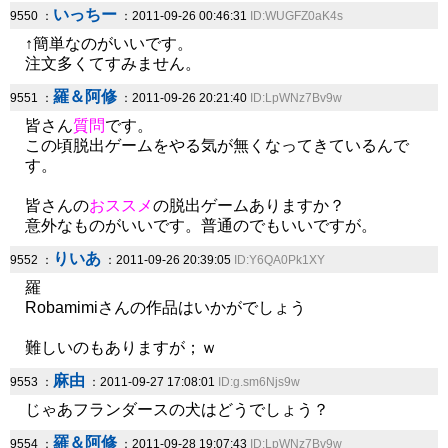
いっちー
9550 ：
：2011-09-26 00:46:31
ID:WUGFZ0aK4s
↑簡単なのがいいです。
注文多くてすみません。
羅＆阿修
9551 ：
：2011-09-26 20:21:40
ID:LpWNz7Bv9w
皆さん
質問
です。
この頃脱出ゲームをやる気が無くなってきているんで
す。
皆さんの
おススメ
の脱出ゲームありますか？
意外なものがいいです。普通のでもいいですが。
りいあ
9552 ：
：2011-09-26 20:39:05
ID:Y6QA0Pk1XY
羅
Robamimiさんの作品はいかがでしょう
難しいのもありますが；ｗ
麻由
9553 ：
：2011-09-27 17:08:01
ID:g.sm6Njs9w
じゃあフランダースの犬はどうでしょう？
羅＆阿修
9554 ：
：2011-09-28 19:07:43
ID:LpWNz7Bv9w