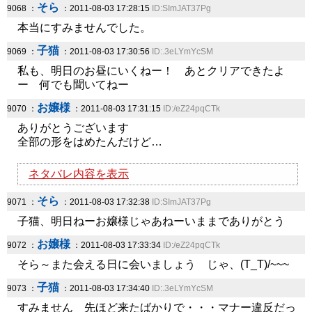
そら
9068 ：
：2011-08-03 17:28:15
ID:SImJAT37Pg
本当にすみませんでした。
子猫
9069 ：
：2011-08-03 17:30:56
ID:.3eLYmYcSM
私も、明日のお昼にいくねー！ あとクリアできたよ
ー 何でも聞いてねー
お嬢様
9070 ：
：2011-08-03 17:31:15
ID:/eZ24pqCTk
ありがとうございます
全部の形をはめたんだけど…
ネタバレ内容を表示
そら
9071 ：
：2011-08-03 17:32:38
ID:SImJAT37Pg
子猫、明日ねーお嬢様じゃあねーいままでありがとう
お嬢様
9072 ：
：2011-08-03 17:33:34
ID:/eZ24pqCTk
そら～また会える日に会いましょう じゃ、(T_T)/~~~
子猫
9073 ：
：2011-08-03 17:34:40
ID:.3eLYmYcSM
すみません 先ほど来たばかりで・・・マナー違反だっ