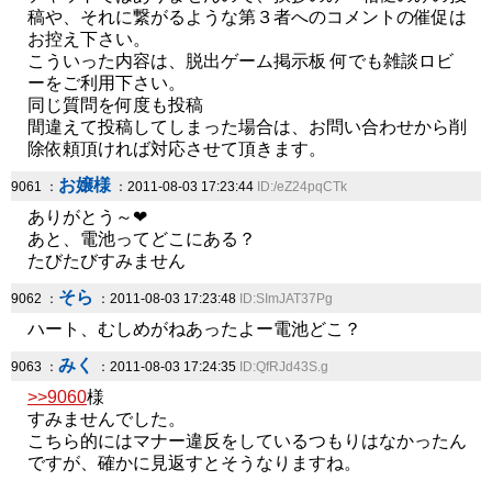
稿や、それに繋がるような第３者へのコメントの催促は
お控え下さい。
こういった内容は、脱出ゲーム掲示板 何でも雑談ロビ
ーをご利用下さい。
同じ質問を何度も投稿
間違えて投稿してしまった場合は、お問い合わせから削
除依頼頂ければ対応させて頂きます。
お嬢様
9061 ：
：2011-08-03 17:23:44
ID:/eZ24pqCTk
ありがとう～❤
あと、電池ってどこにある？
たびたびすみません
そら
9062 ：
：2011-08-03 17:23:48
ID:SImJAT37Pg
ハート、むしめがねあったよー電池どこ？
みく
9063 ：
：2011-08-03 17:24:35
ID:QfRJd43S.g
>>9060
様
すみませんでした。
こちら的にはマナー違反をしているつもりはなかったん
ですが、確かに見返すとそうなりますね。