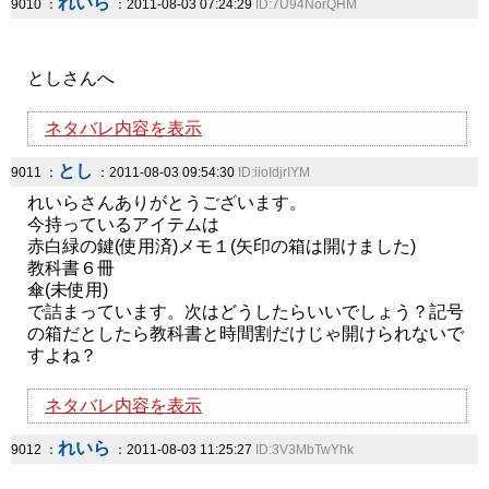
れいら
9010 ：
：2011-08-03 07:24:29
ID:7U94NorQHM
としさんへ
ネタバレ内容を表示
とし
9011 ：
：2011-08-03 09:54:30
ID:iioIdjrIYM
れいらさんありがとうございます。
今持っているアイテムは
赤白緑の鍵(使用済)メモ１(矢印の箱は開けました)
教科書６冊
傘(未使用)
で詰まっています。次はどうしたらいいでしょう？記号
の箱だとしたら教科書と時間割だけじゃ開けられないで
すよね？
ネタバレ内容を表示
れいら
9012 ：
：2011-08-03 11:25:27
ID:3V3MbTwYhk