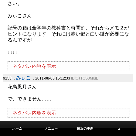
さい。
みぃこさん
記号の箱は全学年の教科書と時間割、それからメモ２が
ヒントになります。それには赤い鍵と白い鍵が必要にな
るんですが
↓↓↓↓
ネタバレ内容を表示
みぃこ
9253 ：
：2011-08-05 15:12:33
ID:OaTCS8MluE
花鳥風月さん
で、できません……
ネタバレ内容を表示
どん
9254 ：
：2011-08-05 15:20:05
ID:Z6wN8nRGJ.
ホーム
メニュー
最近の更新
▲
５年生の教科書が見つかりません…