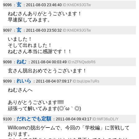
玄
9096 ：
：2011-08-03 23:46:40
ID:Kh6DK9JGTw
ねむさんありがとうございます！
早速探してみます。
玄
9097 ：
：2011-08-03 23:50:32
ID:Kh6DK9JGTw
いました！
そして出れました！
ねむさん本当に感謝です！！
ねむ
9098 ：
：2011-08-04 00:03:49
ID:nZFNQsdbR6
玄さん脱出おめでとうございます！
れいら
9099 ：
：2011-08-04 07:09:17
ID:bujUpw7uRs
ねむさんへ
ありがとうございます!!!!!
頑張って解いてみます(◎´ω｀◎)
だれとでも定額
9100 ：
：2011-08-04 09:43:17
ID:lWF36uDL/Y
Willcomの脱出ゲームで、今回の「学校編」に苦戦して
おります。