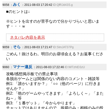
みく
9058 ：
：2011-08-03 17:20:42
ID:QfRJd43S.g
■のヒントは↓
※ヒントを出すのが苦手なので分かりづらいと思いま
す・・・ｗ
ネタバレ内容を表示
そら
9059 ：
：2011-08-03 17:21:47
ID:SImJAT37Pg
ごめん！抜けるわ。明日のお昼頃会える？お返事くださ
い
マナー違反
9060 ：
：2011-08-03 17:22:46
ID:WlTzhtD3zU
攻略/感想掲示板での禁止事項
各脱出ゲームとは関係のない内容のコメント・雑談等
例1: 「誰かいますか？」「○○（他のページ）に行きま
せんか？」
例2: 「他のゲームやってきます」「よろしく～」「また
ね～」等
例3: 「１番ゲット」「今からやります」
チャットではありませんので、挨拶のみ・相槌のみの投