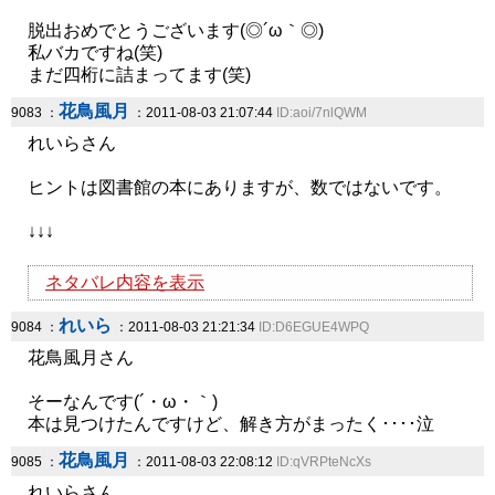
脱出おめでとうございます(◎´ω｀◎)
私バカですね(笑)
まだ四桁に詰まってます(笑)
花鳥風月
9083 ：
：2011-08-03 21:07:44
ID:aoi/7nlQWM
れいらさん
ヒントは図書館の本にありますが、数ではないです。
↓↓↓
ネタバレ内容を表示
れいら
9084 ：
：2011-08-03 21:21:34
ID:D6EGUE4WPQ
花鳥風月さん
そーなんです(´・ω・｀)
本は見つけたんですけど、解き方がまったく････泣
花鳥風月
9085 ：
：2011-08-03 22:08:12
ID:qVRPteNcXs
れいらさん