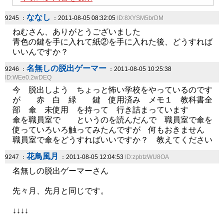
ななし
9245 ：
：2011-08-05 08:32:05
ID:8XYSM5brDM
ねむさん、ありがとうございました
青色の鍵を手に入れて紙②を手に入れた後、どうすれば
いいんですか？
名無しの脱出ゲーマー
9246 ：
：2011-08-05 10:25:38
ID:WEe0.2wDEQ
今 脱出しよう ちょっと怖い学校をやっているのです
が 赤 白 緑 鍵 使用済み メモ１ 教科書全
部 傘 未使用 を持って 行き詰まっています
傘を職員室で というのを読んだんで 職員室で傘を
使っていろいろ触ってみたんですが 何もおきません
職員室で傘をどうすればいいですか？ 教えてください
花鳥風月
9247 ：
：2011-08-05 12:04:53
ID:zpbtzWU8OA
名無しの脱出ゲーマーさん
先々月、先月と同じです。
↓↓↓↓