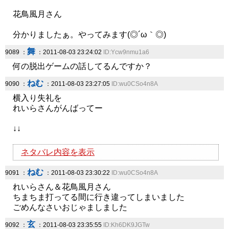
花鳥風月さん
分かりましたぁ。やってみます(◎´ω｀◎)
舞
9089 ：
：2011-08-03 23:24:02
ID:Ycw9nmu1a6
何の脱出ゲームの話してるんですか？
ねむ
9090 ：
：2011-08-03 23:27:05
ID:wu0CSo4n8A
横入り失礼を
れいらさんがんばってー
↓↓
ネタバレ内容を表示
ねむ
9091 ：
：2011-08-03 23:30:22
ID:wu0CSo4n8A
れいらさん＆花鳥風月さん
ちまちま打ってる間に行き違ってしまいました
ごめんなさいおじゃましました
玄
9092 ：
：2011-08-03 23:35:55
ID:Kh6DK9JGTw