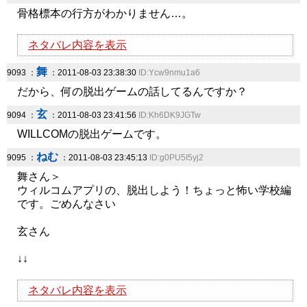
骨格標本の行方がわかりません…。
ネタバレ内容を表示
舞
9093 ：
：2011-08-03 23:38:30
ID:Ycw9nmu1a6
だから、何の脱出ゲームの話してるんですか？
玄
9094 ：
：2011-08-03 23:41:56
ID:Kh6DK9JGTw
WILLCOMの脱出ゲームです。
ねむ
9095 ：
：2011-08-03 23:45:13
ID:g0PU5I5yj2
舞さん＞
ウィルコムアプリの、脱出しよう！ちょっと怖い学校編
です。ごめんなさい
玄さん
↓↓
ネタバレ内容を表示