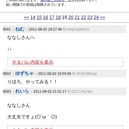
ご利用の前にはまず、
掲示板ご利用ルール
をお読み下さい。
短い間隔での投稿は制限されています。
<<
14
15
16
17
18
19
20
21
22
23
24
>>
ねむ
9001 ：
：2011-08-02 19:27:48
ID:xHg2sgWxGU
ななしさんへ
↓↓
ネタバレ内容を表示
ゆずちゃ
9002 ：
：2011-08-02 19:55:06
ID:4Fvf1ZWmxg
りほろ、やってみる！！
れいら
9003 ：
：2011-08-02 21:52:17
ID:DCCU4q7Ibs
ななしさん
大丈夫ですょ(◎´ω｀◎)