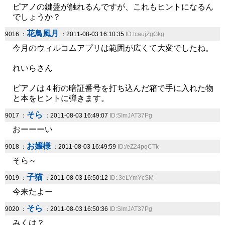
ピアノの鍵盤が触れるんですが、これもヒントになるん
でしょうか？
花鳥風月
9016 ：
：2011-08-03 16:10:35
ID:tcaujZgGkg
今月のウィルコムアプリは範囲が広くて大変でしたね。
れいらさん
ピアノは４桁の暗証番号を打ち込んだ箱で手に入れた物
と本をヒントに弾きます。
そら
9017 ：
：2011-08-03 16:49:07
ID:SImJAT37Pg
おーーーい
お嬢様
9018 ：
：2011-08-03 16:49:59
ID:/eZ24pqCTk
そら～
子猫
9019 ：
：2011-08-03 16:50:12
ID:.3eLYmYcSM
今来たよー
そら
9020 ：
：2011-08-03 16:50:36
ID:SImJAT37Pg
みくは？