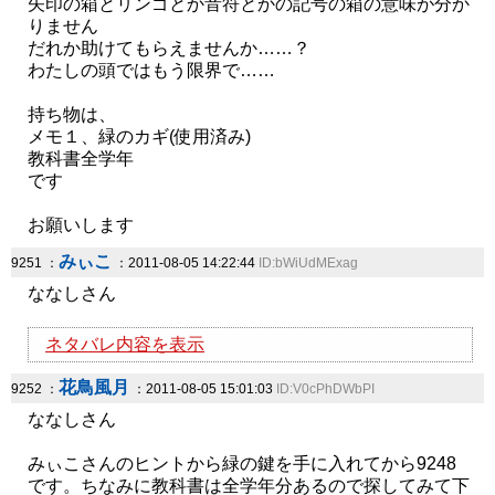
矢印の箱とリンゴとか音符とかの記号の箱の意味が分か
りません
だれか助けてもらえませんか……？
わたしの頭ではもう限界で……
持ち物は、
メモ１、緑のカギ(使用済み)
教科書全学年
です
お願いします
みぃこ
9251 ：
：2011-08-05 14:22:44
ID:bWiUdMExag
ななしさん
ネタバレ内容を表示
花鳥風月
9252 ：
：2011-08-05 15:01:03
ID:V0cPhDWbPI
ななしさん
みぃこさんのヒントから緑の鍵を手に入れてから9248
です。ちなみに教科書は全学年分あるので探してみて下