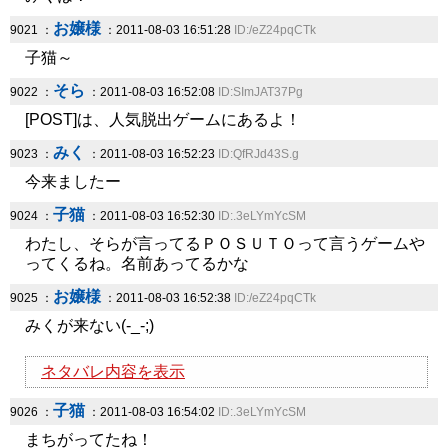
お嬢様
9021 ：
：2011-08-03 16:51:28
ID:/eZ24pqCTk
子猫～
そら
9022 ：
：2011-08-03 16:52:08
ID:SImJAT37Pg
[POST]は、人気脱出ゲームにあるよ！
みく
9023 ：
：2011-08-03 16:52:23
ID:QfRJd43S.g
今来ましたー
子猫
9024 ：
：2011-08-03 16:52:30
ID:.3eLYmYcSM
わたし、そらが言ってるＰＯＳＵＴＯって言うゲームや
ってくるね。名前あってるかな
お嬢様
9025 ：
：2011-08-03 16:52:38
ID:/eZ24pqCTk
みくが来ない(-_-;)
ネタバレ内容を表示
子猫
9026 ：
：2011-08-03 16:54:02
ID:.3eLYmYcSM
まちがってたね！