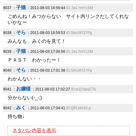
子猫
9037 ：
：2011-08-03 16:59:44
ID:.3eLYmYcSM
ごめんね！みつからない サイト内リンクだしてくれな
いかなー
そら
9038 ：
：2011-08-03 16:59:53
ID:SImJAT37Pg
みんなも、みくのを見て！
子猫
9039 ：
：2011-08-03 17:00:56
ID:.3eLYmYcSM
ＰＡＳＴ わかったー！
そら
9040 ：
：2011-08-03 17:01:38
ID:SImJAT37Pg
わかんない・・
お嬢様
9041 ：
：2011-08-03 17:02:27
ID:/eZ24pqCTk
分からない(-_-;)
みく
9042 ：
：2011-08-03 17:04:41
ID:QfRJd43S.g
持ち物↓
ネタバレ内容を表示