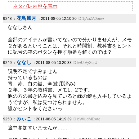
ネタバレ内容を表示
花鳥風月
9248 ：
：2011-08-05 12:10:20
ID:1jAaZA0enw
ななしさん
全部のアイテムが書いてないので分かりませんが、メモ
２があるということは、それと時間割、教科書をヒント
に記号の箱のボタンを押す順番を解くのでは？
ななし
9249 ：
：2011-08-05 13:20:33
ID:twU.VyXqiU
説明不足ですみません
持っているものは
青、赤、白の鍵、傘(使用済み)
２年、３年の教科書、メモ1、2です。
他の方の書き込みを見ていると緑の鍵も入手しているよ
うですが、私は見つけられません。
誰かヒントをくださいっ
みぃこ
9250 ：
：2011-08-05 14:19:39
ID:bWiUdMExag
途中参加すいませんが……