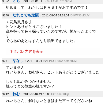
とも
9102 ：
：2011-08-04 11:10:40
ID:.3eLYmYcSM
初めまして わたしはＰＡＳＴがおすすめです！
だれとでも定額
9240 ：
：2011-08-04 14:18:04
ID:lWF36uDL/Y
＞花鳥風月さま
ヒントありがとうございました！
傘を持って色々探っていたのですが、甘かったようで
す…
でもあのあとはすんなり脱出できました。
ネタバレ内容を表示
ななし
9241 ：
：2011-08-04 19:11:13
ID:8XYSM5brDM
すいません
れいらさん、ねむさん。ヒントありがとうございました
しかし紙がみつかりません
机ってどの教室の机ですか？
ねむ
9242 ：
：2011-08-04 21:10:00
ID:l1oJa8KHjI
れいらさん、解けないときはまた言ってくださいね