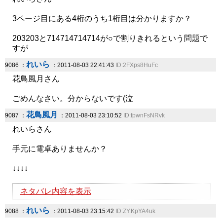
3ページ目にある4桁のうち1桁目は分かりますか？
203203と714714714714が○で割りきれるという問題で
すが
れいら
9086 ：
：2011-08-03 22:41:43
ID:2FXps8HuFc
花鳥風月さん
ごめんなさい。分からないです(泣
花鳥風月
9087 ：
：2011-08-03 23:10:52
ID:fpwnFsNRvk
れいらさん
手元に電卓ありませんか？
↓↓↓↓
ネタバレ内容を表示
れいら
9088 ：
：2011-08-03 23:15:42
ID:ZY.KpYA4uk