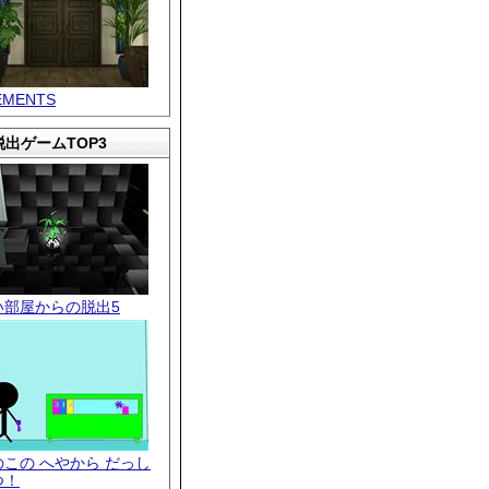
EMENTS
出ゲームTOP3
い部屋からの脱出5
のこの へやから だっし
つ！