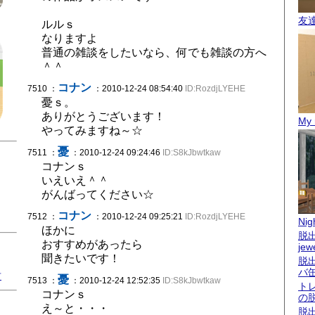
友
ルルｓ
なりますよ
普通の雑談をしたいなら、何でも雑談の方へ
＾＾
コナン
7510 ：
：2010-12-24 08:54:40
ID:RozdjLYEHE
憂ｓ。
ありがとうございます！
My 
やってみますね～☆
憂
7511 ：
：2010-12-24 09:24:46
ID:S8kJbwtkaw
コナンｓ
いえいえ＾＾
がんばってください☆
コナン
7512 ：
：2010-12-24 09:25:21
ID:RozdjLYEHE
Nigh
ほかに
脱出
おすすめがあったら
jew
聞きたいです！
脱
バ
君
憂
7513 ：
：2010-12-24 12:52:35
ID:S8kJbwtkaw
ト
コナンｓ
の
え～と・・・
脱