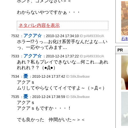
ホント、ゴメンなさい＞＜
わからないやつですかぁ・・・
ネタバレ内容を表示
アクア☆
7532 ：
：2010-12-24 17:34:10
ID:pAM9330c/A
石
ホラー!?うっ…お化け系苦手なんだよな…い
っ、一応やってみます…
PR
アクア☆
7533 ：
：2010-12-24 17:37:22
ID:pAM9330c/A
あれ？私もプレイできないな…何これ…あれ
れれれ？？（●Д●）
憂
7534 ：
：2010-12-24 17:37:42
ID:S8kJbwtkaw
アクアｓ
ムリしてやらなくてイイですよ～（＞Д＜）
憂
7535 ：
：2010-12-24 17:38:59
ID:S8kJbwtkaw
アクアｓ
アクアｓもですか・・・！
でも良かった 仲間がいた～＞＜