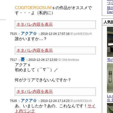
づ
COGITOERGOSUM
ｓの作品がオススメで
脱出
Dan
す・・・よ（私的に）
人気脱
ネタバレ内容を表示
アクア☆
7515 ：
：2010-12-24 17:07:16
ID:pAM9330c/A
誰かいますか…？
ネタバレ内容を表示
憂
雪
7517 ：
：2010-12-24 17:12:02
ID:S8kJbwtkaw
アクアｓ
初めまして（⌒∇⌒）／
何がクリアできないんですか？
ネタバレ内容を表示
Lo
出 
アクア☆
7520 ：
：2010-12-24 17:14:23
ID:pAM9330c/A
あ、いましたか？あの、これなんです！
サイ
ト内リンク