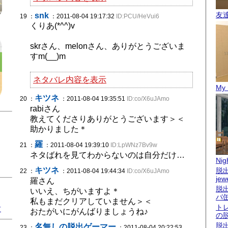
友
snk
19 ：
：2011-08-04 19:17:32
ID:PCU/HeVui6
くりあ(*^^)v
skrさん、melonさん、ありがとうございま
すm(__)m
ネタバレ内容を表示
My 
キツネ
20 ：
：2011-08-04 19:35:51
ID:co/X6uJAmo
rabiさん
教えてくださりありがとうございます＞＜
助かりました＊
羅
21 ：
：2011-08-04 19:39:10
ID:LpWNz7Bv9w
ネタばれを見てわからないのは自分だけ…
Nigh
キツネ
脱出
22 ：
：2011-08-04 19:44:34
ID:co/X6uJAmo
jew
羅さん
脱
いいえ、ちがいますよ＊
バ
私もまだクリアしていません＞＜
ト
君
おたがいにがんばりましょうね♪
の
脱
名無しの脱出ゲーマー
23 ：
：2011-08-04 20:22:53