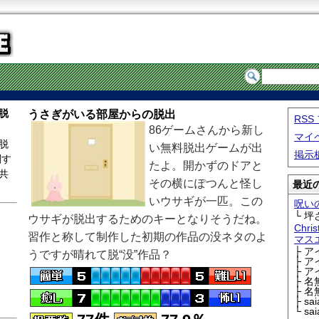
脱
うさぎがいる部屋からの脱出
RS
86ゲームさんから新し
マイ
脱
い無料脱出ゲームが出
掲示
関す
たよ。開かずのドアと
共
その横にぽつんと怪し
最近の
いウサギが一匹。この
呪い
└ 坪
ウサギが脱出するためのキーとなりそうだね。
Chri
習作と称して制作した初期の作品の没ネタのよ
マス
├ 
うですが晴れて脱“没”作品？
├ 
├ 
├ 
├ 
├ sa
└ sa