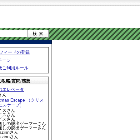
S フィードの登録
ページ
板ご利用ルール
攻略/質問/感想
のエレベータ
さん
stmas Escape （クリス
エスケープ）
アイスさん
アイスさん
アイスさん
名無しの脱出ゲーマーさん
名無しの脱出ゲーマーさん
iazinnさん
iazinnさん