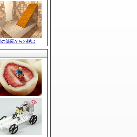
材の部屋からの脱出