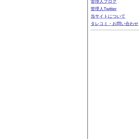
管理人ブログ
管理人Twitter
当サイトについて
タレコミ・お問い合わせ