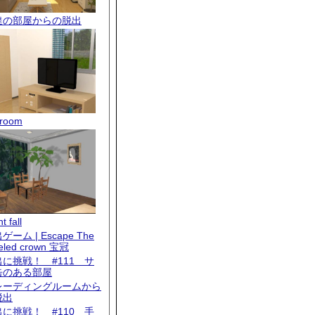
達の部屋からの脱出
room
t fall
ゲーム | Escape The
eled crown 宝冠
出に挑戦！ #111 サ
缶のある部屋
レーディングルームから
脱出
出に挑戦！ #110 手