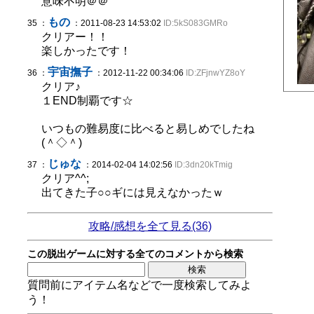
意味不明＠＠
もの
35 ：
：2011-08-23 14:53:02
ID:5kS083GMRo
クリアー！！
楽しかったです！
宇宙撫子
36 ：
：2012-11-22 00:34:06
ID:ZFjnwYZ8oY
クリア♪
１END制覇です☆
いつもの難易度に比べると易しめでしたね
(＾◇＾)
じゅな
37 ：
：2014-02-04 14:02:56
ID:3dn20kTmig
クリア^^;
出てきた子○○ギには見えなかったｗ
攻略/感想を全て見る(36)
この脱出ゲームに対する全てのコメントから検索
質問前にアイテム名などで一度検索してみよ
う！