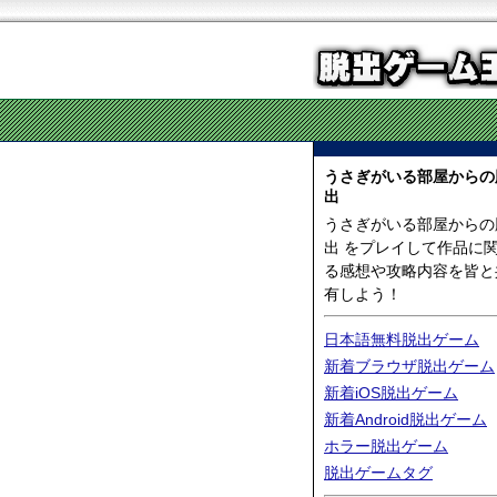
うさぎがいる部屋からの
出
うさぎがいる部屋からの
出 をプレイして作品に
る感想や攻略内容を皆と
有しよう！
日本語無料脱出ゲーム
新着ブラウザ脱出ゲーム
新着iOS脱出ゲーム
新着Android脱出ゲーム
ホラー脱出ゲーム
脱出ゲームタグ