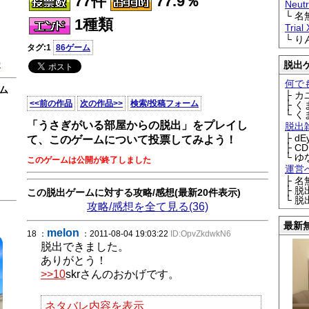
77件
77.9％
Neu
└ 
1種類
Trial
└ 
タグ:1
86ゲーム
0
脱出
何で
ム
├ 
<<前の作品
次の作品>>
検索/投稿フォーム
├ 
└ 
「うさぎがいる部屋からの脱出」をプレイし
脱出
├ d
て、このゲームについて投票してみよう！
├ C
└ ゆ
このゲームは公開が終了しました
運営
├ 
├ 
この脱出ゲームに対する攻略/感想(最新20件表示)
└ 
攻略/感想を全て見る(36)
最新
melon
18 ：
：2011-08-04 19:03:22
ID:OpvZkdwkN6
脱出できました。
ありがとう！
>>10
skrさんのおかげです。
ネタバレ内容を表示