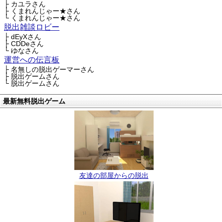
├ カユラさん
├ くまれんじゃー★さん
└ くまれんじゃー★さん
脱出雑談ロビー
├ dEyXさん
├ CDDeさん
└ ゆなさん
運営への伝言板
├ 名無しの脱出ゲーマーさん
├ 脱出ゲームさん
└ 脱出ゲームさん
最新無料脱出ゲーム
友達の部屋からの脱出