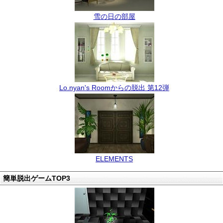
雪の日の部屋
Lo.nyan's Roomからの脱出 第12弾
ELEMENTS
簡単脱出ゲームTOP3