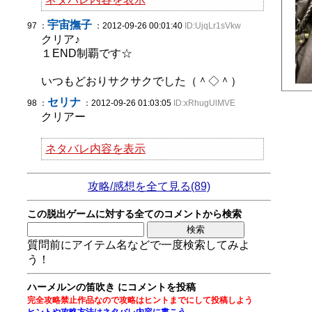
宇宙撫子
97 ：
：2012-09-26 00:01:40
ID:UjqLr1sVkw
クリア♪
１END制覇です☆
いつもどおりサクサクでした（＾◇＾）
セリナ
98 ：
：2012-09-26 01:03:05
ID:xRhugUlMVE
クリアー
ネタバレ内容を表示
攻略/感想を全て見る(89)
この脱出ゲームに対する全てのコメントから検索
質問前にアイテム名などで一度検索してみよ
う！
ハーメルンの笛吹き にコメントを投稿
完全攻略禁止作品なので攻略はヒントまでにして投稿しよう