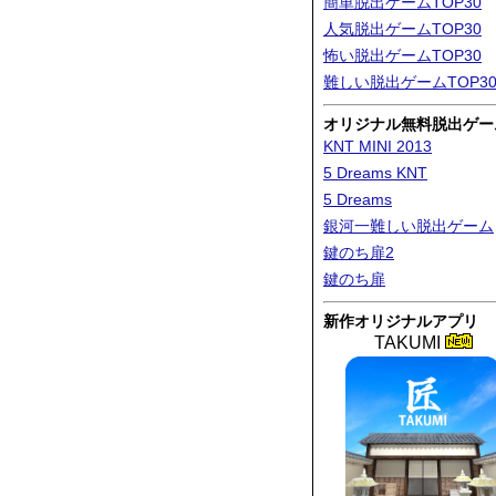
簡単脱出ゲームTOP30
人気脱出ゲームTOP30
怖い脱出ゲームTOP30
難しい脱出ゲームTOP3
オリジナル無料脱出ゲー
KNT MINI 2013
5 Dreams KNT
5 Dreams
銀河一難しい脱出ゲーム
鍵のち扉2
鍵のち扉
新作オリジナルアプリ
TAKUMI