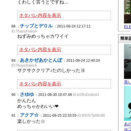
くわしく言うとですね…
ネタバレ内容を表示
チップとデ０ル
88 ：
：2011-08-24 12:17:11
EL
ID:ThaysXnwoA
ねずみめっちゃカワイイ
簡単脱
ネタバレ内容を表示
あきかぜあかとんぼ
89 ：
：2011-08-24 12:40:24
ID:ThaysXnwoA
サクサククリア♪たのしかったヨ
黒
ネタバレ内容を表示
さゆゆ
90 ：
：2011-08-30 10:47:48
ID:kGRzDokbsU
かんたん
めっちゃかわいい❤
アクア☆
91 ：
：2011-09-25 22:33:55
ID:6SO1TpWU86
楽しかった☆
あ
ゅ