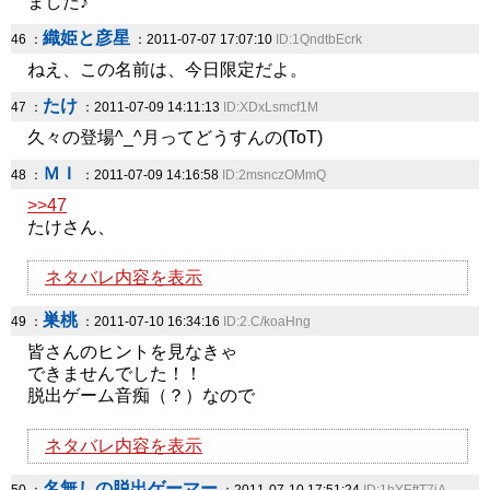
ました♪
織姫と彦星
46 ：
：2011-07-07 17:07:10
ID:1QndtbEcrk
ねえ、この名前は、今日限定だよ。
たけ
47 ：
：2011-07-09 14:11:13
ID:XDxLsmcf1M
久々の登場^_^月ってどうすんの(ToT)
ＭＩ
48 ：
：2011-07-09 14:16:58
ID:2msnczOMmQ
>>47
たけさん、
ネタバレ内容を表示
巣桃
49 ：
：2011-07-10 16:34:16
ID:2.C/koaHng
皆さんのヒントを見なきゃ
できませんでした！！
脱出ゲーム音痴（？）なので
ネタバレ内容を表示
名無しの脱出ゲーマー