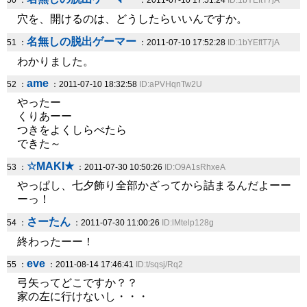
50 ：
：2011-07-10 17:51:24
ID:1bYEftT7jA
穴を、開けるのは、どうしたらいいんですか。
名無しの脱出ゲーマー
51 ：
：2011-07-10 17:52:28
ID:1bYEftT7jA
わかりました。
ame
52 ：
：2011-07-10 18:32:58
ID:aPVHqnTw2U
やったー
くりあーー
つきをよくしらべたら
できた～
☆MAKI★
53 ：
：2011-07-30 10:50:26
ID:O9A1sRhxeA
やっぱし、七夕飾り全部かざってから詰まるんだよーー
ーっ！
さーたん
54 ：
：2011-07-30 11:00:26
ID:lMtelp128g
終わったーー！
eve
55 ：
：2011-08-14 17:46:41
ID:t/sqsj/Rq2
弓矢ってどこですか？？
家の左に行けないし・・・