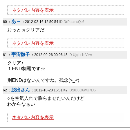
ネタバレ内容を表示
あ～
60 ：
：2012-02-16 12:50:54
ID:DrPacmsQc6
おっとぉクリアだ
ネタバレ内容を表示
宇宙撫子
61 ：
：2012-09-26 00:06:45
ID:UjqLr1sVkw
クリア♪
１END制覇です☆
別ENDはないんですね。残念(>_<)
脱出さん
62 ：
：2012-10-28 16:31:42
ID:8U8O6wUNJ6
○を空気入れで膨らませたいんだけど
わからなぁい
ネタバレ内容を表示