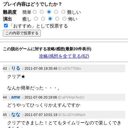
プレイ内容はどうでしたか？
難易度
簡単
難しい
演出
癒し
怖い
「おすすめ」として投票する
この脱出ゲームに対する攻略/感想(最新20件表示)
攻略/感想を全て見る(62)
りる
43 ：
：2011-07-06 19:35:46
ID:mt7b7Tl56o
クリア★
なんか簡単だった・・・。
ame
44 ：
：2011-07-06 20:19:06
ID:aPVHqnTw2U
どうやってひっくりかえすんですか
なな
45 ：
：2011-07-07 10:01:19
ID:5LUDYcMNpA
クリアできました！とてもタイムリーなので楽しくでき