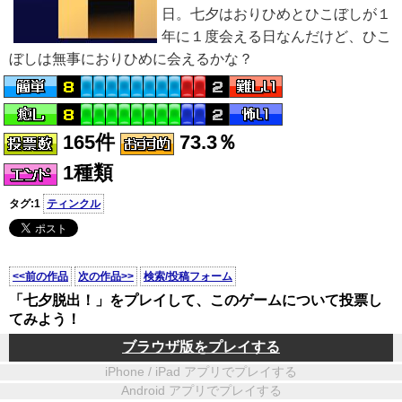
日。七夕はおりひめとひこぼしが１
年に１度会える日なんだけど、ひこ
ぼしは無事におりひめに会えるかな？
165件
73.3％
1種類
タグ:1
ティンクル
<<前の作品
次の作品>>
検索/投稿フォーム
「七夕脱出！」をプレイして、このゲームについて投票し
てみよう！
ブラウザ版をプレイする
iPhone / iPad アプリでプレイする
Android アプリでプレイする