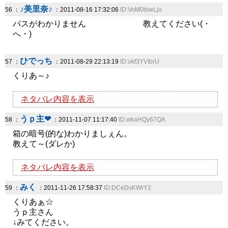
♪美里奈♪
56 ：
：2011-08-16 17:32:06
ID:VoM0biwLjo
パスがわかりません 教えてください(・
へ・)
ひでっち
57 ：
：2011-08-29 22:13:19
ID:okf3YVIbrU
くりあ～♪
ネタバレ内容を表示
うｐ主❤
58 ：
：2011-11-07 11:17:40
ID:wkaHQy67QA
箱の暗号(的な)わかりましぇん。
教えて～(ダレか)
ネタバレ内容を表示
みく
59 ：
：2011-11-26 17:58:37
ID:DCeDsKWrY2
くりあぁ☆
うｐ主さん
↓みてください。