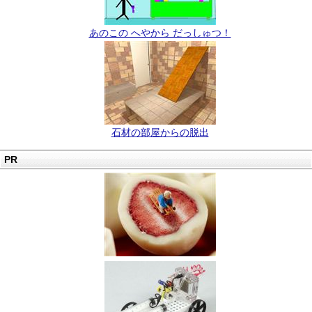
あのこの へやから だっしゅつ！
石材の部屋からの脱出
PR