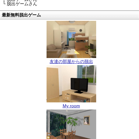
└ 脱出ゲームさん
最新無料脱出ゲーム
友達の部屋からの脱出
My room