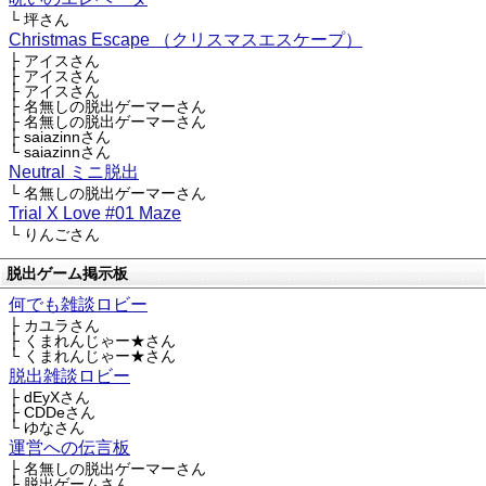
└ 坪さん
Christmas Escape （クリスマスエスケープ）
├ アイスさん
├ アイスさん
├ アイスさん
├ 名無しの脱出ゲーマーさん
├ 名無しの脱出ゲーマーさん
├ saiazinnさん
└ saiazinnさん
Neutral ミニ脱出
└ 名無しの脱出ゲーマーさん
Trial X Love #01 Maze
└ りんごさん
脱出ゲーム掲示板
何でも雑談ロビー
├ カユラさん
├ くまれんじゃー★さん
└ くまれんじゃー★さん
脱出雑談ロビー
├ dEyXさん
├ CDDeさん
└ ゆなさん
運営への伝言板
├ 名無しの脱出ゲーマーさん
├ 脱出ゲームさん