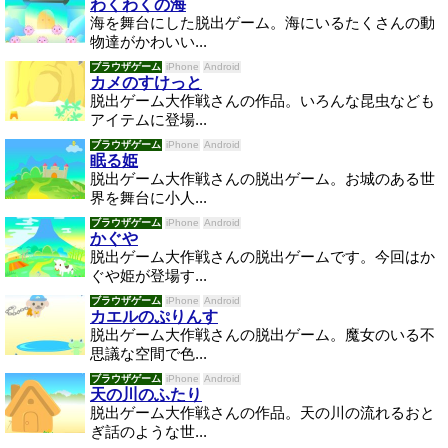
わくわくの海
海を舞台にした脱出ゲーム。海にいるたくさんの動
物達がかわいい...
ブラウザゲーム
iPhone
Android
カメのすけっと
脱出ゲーム大作戦さんの作品。いろんな昆虫なども
アイテムに登場...
ブラウザゲーム
iPhone
Android
眠る姫
脱出ゲーム大作戦さんの脱出ゲーム。お城のある世
界を舞台に小人...
ブラウザゲーム
iPhone
Android
かぐや
脱出ゲーム大作戦さんの脱出ゲームです。今回はか
ぐや姫が登場す...
ブラウザゲーム
iPhone
Android
カエルのぷりんす
脱出ゲーム大作戦さんの脱出ゲーム。魔女のいる不
思議な空間で色...
ブラウザゲーム
iPhone
Android
天の川のふたり
脱出ゲーム大作戦さんの作品。天の川の流れるおと
ぎ話のような世...