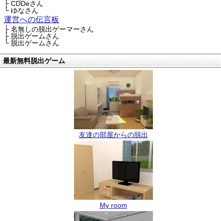
├ CDDeさん
└ ゆなさん
運営への伝言板
├ 名無しの脱出ゲーマーさん
├ 脱出ゲームさん
└ 脱出ゲームさん
最新無料脱出ゲーム
友達の部屋からの脱出
My room