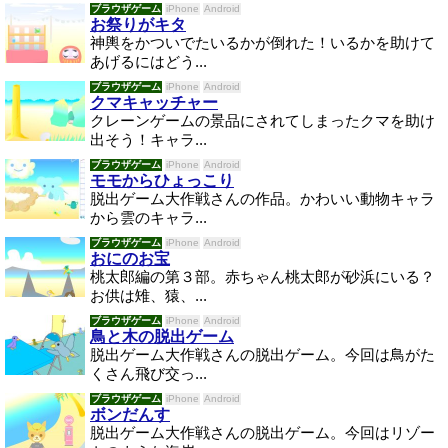
ブラウザゲーム
iPhone
Android
お祭りがキタ
神輿をかついでたいるかが倒れた！いるかを助けて
あげるにはどう...
ブラウザゲーム
iPhone
Android
クマキャッチャー
クレーンゲームの景品にされてしまったクマを助け
出そう！キャラ...
ブラウザゲーム
iPhone
Android
モモからひょっこり
脱出ゲーム大作戦さんの作品。かわいい動物キャラ
から雲のキャラ...
ブラウザゲーム
iPhone
Android
おにのお宝
桃太郎編の第３部。赤ちゃん桃太郎が砂浜にいる？
お供は雉、猿、...
ブラウザゲーム
iPhone
Android
鳥と木の脱出ゲーム
脱出ゲーム大作戦さんの脱出ゲーム。今回は鳥がた
くさん飛び交っ...
ブラウザゲーム
iPhone
Android
ボンだんす
脱出ゲーム大作戦さんの脱出ゲーム。今回はリゾー