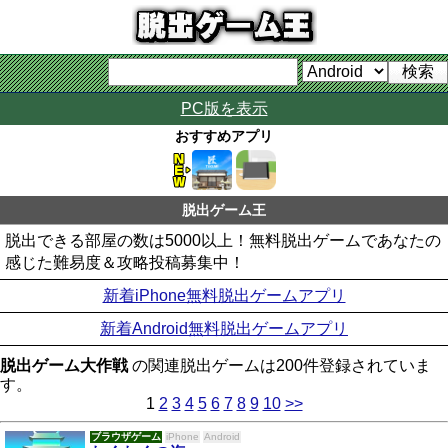
PC版を表示
おすすめアプリ
脱出ゲーム王
脱出できる部屋の数は5000以上！無料脱出ゲームであなたの
感じた難易度＆攻略投稿募集中！
新着iPhone無料脱出ゲームアプリ
新着Android無料脱出ゲームアプリ
脱出ゲーム大作戦
の関連脱出ゲームは200件登録されていま
す。
1
2
3
4
5
6
7
8
9
10
>>
ブラウザゲーム
iPhone
Android