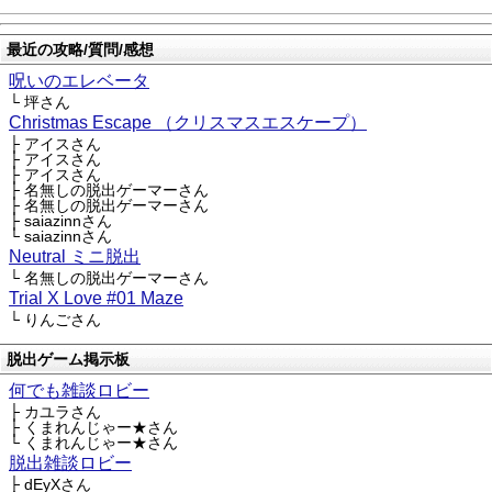
最近の攻略/質問/感想
呪いのエレベータ
└ 坪さん
Christmas Escape （クリスマスエスケープ）
├ アイスさん
├ アイスさん
├ アイスさん
├ 名無しの脱出ゲーマーさん
├ 名無しの脱出ゲーマーさん
├ saiazinnさん
└ saiazinnさん
Neutral ミニ脱出
└ 名無しの脱出ゲーマーさん
Trial X Love #01 Maze
└ りんごさん
脱出ゲーム掲示板
何でも雑談ロビー
├ カユラさん
├ くまれんじゃー★さん
└ くまれんじゃー★さん
脱出雑談ロビー
├ dEyXさん