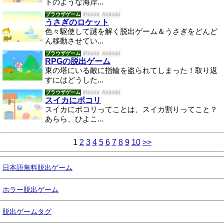
トのような海岸...
ブラウザゲーム
iPhone
Android
うさぎのロケット
色々駆使して謎を解く脱出ゲーム＆うさぎをどんど
ん移動させてい...
ブラウザゲーム
iPhone
Android
RPGの脱出ゲーム
東の塔にいる敵に指輪を盗られてしまった！取り返
すにはどうした...
ブラウザゲーム
iPhone
Android
スイカにポコリ
スイカにポコリってことは、スイカ割りってこと？
あらら、ひよこ...
1
2
3
4
5
6
7
8
9
10
>>
日本語無料脱出ゲーム
ホラー脱出ゲーム
脱出ゲームタグ