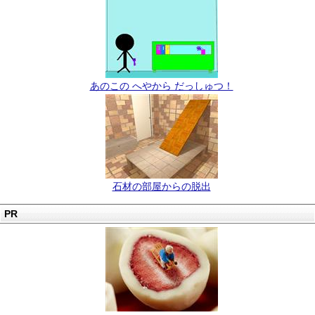
あのこの へやから だっしゅつ！
石材の部屋からの脱出
PR