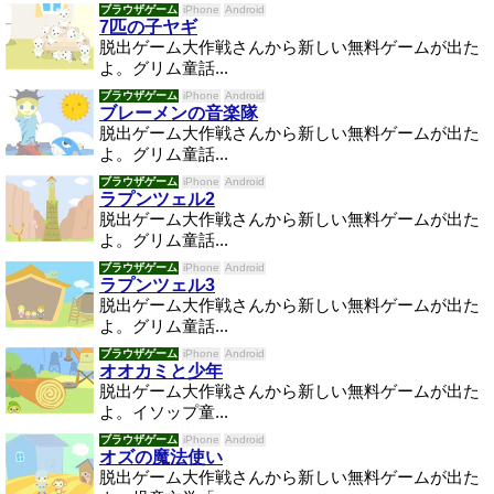
ブラウザゲーム
iPhone
Android
7匹の子ヤギ
脱出ゲーム大作戦さんから新しい無料ゲームが出た
よ。グリム童話...
ブラウザゲーム
iPhone
Android
ブレーメンの音楽隊
脱出ゲーム大作戦さんから新しい無料ゲームが出た
よ。グリム童話...
ブラウザゲーム
iPhone
Android
ラプンツェル2
脱出ゲーム大作戦さんから新しい無料ゲームが出た
よ。グリム童話...
ブラウザゲーム
iPhone
Android
ラプンツェル3
脱出ゲーム大作戦さんから新しい無料ゲームが出た
よ。グリム童話...
ブラウザゲーム
iPhone
Android
オオカミと少年
脱出ゲーム大作戦さんから新しい無料ゲームが出た
よ。イソップ童...
ブラウザゲーム
iPhone
Android
オズの魔法使い
脱出ゲーム大作戦さんから新しい無料ゲームが出た