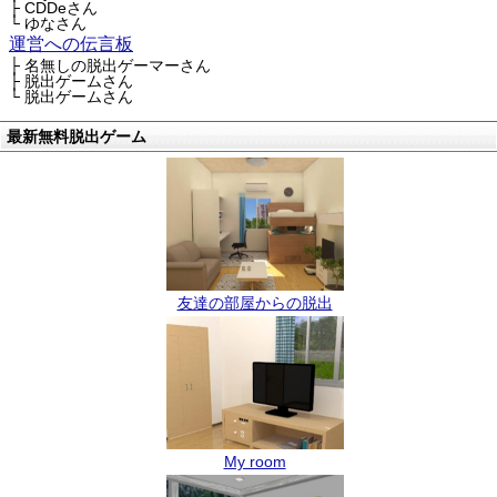
├ CDDeさん
└ ゆなさん
運営への伝言板
├ 名無しの脱出ゲーマーさん
├ 脱出ゲームさん
└ 脱出ゲームさん
最新無料脱出ゲーム
友達の部屋からの脱出
My room