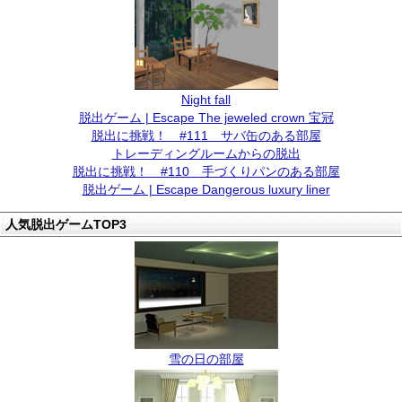
Night fall
脱出ゲーム | Escape The jeweled crown 宝冠
脱出に挑戦！ #111 サバ缶のある部屋
トレーディングルームからの脱出
脱出に挑戦！ #110 手づくりパンのある部屋
脱出ゲーム | Escape Dangerous luxury liner
人気脱出ゲームTOP3
雪の日の部屋