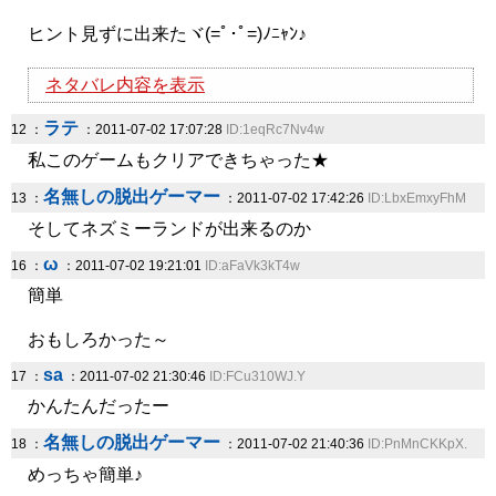
ヒント見ずに出来たヾ(=ﾟ･ﾟ=)ﾉﾆｬﾝ♪
ネタバレ内容を表示
ラテ
12 ：
：2011-07-02 17:07:28
ID:1eqRc7Nv4w
私このゲームもクリアできちゃった★
名無しの脱出ゲーマー
13 ：
：2011-07-02 17:42:26
ID:LbxEmxyFhM
そしてネズミーランドが出来るのか
ω
16 ：
：2011-07-02 19:21:01
ID:aFaVk3kT4w
簡単
おもしろかった～
sa
17 ：
：2011-07-02 21:30:46
ID:FCu310WJ.Y
かんたんだったー
名無しの脱出ゲーマー
18 ：
：2011-07-02 21:40:36
ID:PnMnCKKpX.
めっちゃ簡単♪