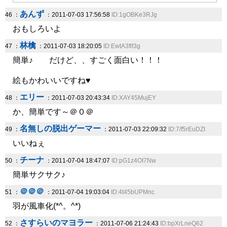
あんず
46 ：
：2011-07-03 17:56:58
ID:1gOBKe3RJg
おもしろいよ
林檎
47 ：
：2011-07-03 18:20:05
ID:EwtA3flf3g
簡単♪ だけど、、すごく面白い！！！
絵もかわいいですね♥
エリー
48 ：
：2011-07-03 20:43:34
ID:XAY45MujEY
か、簡単です～＠０＠
名無しの脱出ゲーマー
49 ：
：2011-07-03 22:09:32
ID:7/f5rEuDZI
いいねぇ
チーナ
50 ：
：2011-07-04 18:47:07
ID:pG1z4OI7Nw
簡単サクサク♪
＠＠＠
51 ：
：2011-07-04 19:03:04
ID:4t45bUPMnc
羽が風車化(*^。^*)
さすらいのマヨラー
52 ：
：2011-07-06 21:24:43
ID:bpXrLneQ62