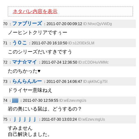
ネタバレ内容を表示
ファブリーズ
70 ：
：2011-07-20 00:09:12
ID:NhxcQyVWDg
ノーヒントクリアですぅー
うＯこ
71 ：
：2011-07-20 16:10:50
ID:s12f3EkSLM
このシリーズだいすきですう
マナ☆マイ
72 ：
：2011-07-24 12:36:50
ID:cCDDHuVMMc
たのちかった♥
らんらんルー
73 ：
：2011-07-26 14:06:47
ID:qkKfvCg75I
ドライヤー意味ねえ
jjjjj
74 ：
：2011-07-30 12:59:55
ID:wEzwv.mgUs
岩の奥にいる鼠は、どうするの？
ｊｊｊｊｊ
75 ：
：2011-07-30 13:03:24
ID:wEzwv.mgUs
すみません
自己解決しました。