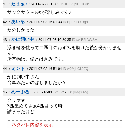
たまぁ♪
41 ：
：2011-07-03 13:03:15
ID:BQpiUuB.Kk
サックサク～♪次が楽しみです♪
あいる
42 ：
：2011-07-03 16:01:33
ID:BpEnEOGqpI
たのしかった！
かに飼い中
43 ：
：2011-07-03 16:20:35
ID:sA.B2bWvSM
浮き輪を使って二匹目のねずみを助けた後が分かりませ
ん。
所有物は、鍵とはさみです。
ミント
44 ：
：2011-07-03 16:51:04
ID:w0MjhCk9ZQ
かに飼い中さん
台車みたいのはしましたか？
めーぷる
45 ：
：2011-07-03 17:36:47
ID:jtj8dq3aog
クリァ★
3匹集めてさぁ4匹目って時
詰まったけど
ネタバレ内容を表示