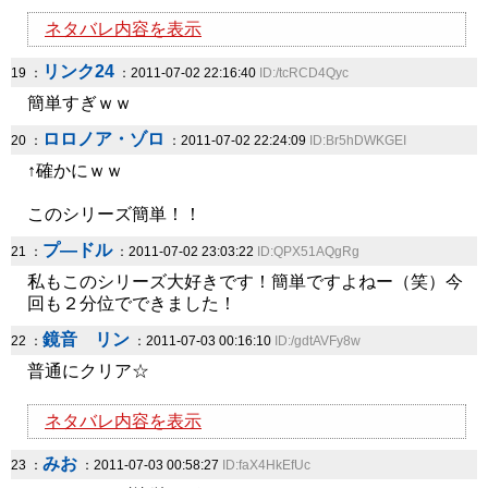
ネタバレ内容を表示
リンク24
19 ：
：2011-07-02 22:16:40
ID:/tcRCD4Qyc
簡単すぎｗｗ
ロロノア・ゾロ
20 ：
：2011-07-02 22:24:09
ID:Br5hDWKGEI
↑確かにｗｗ
このシリーズ簡単！！
プ―ドル
21 ：
：2011-07-02 23:03:22
ID:QPX51AQgRg
私もこのシリーズ大好きです！簡単ですよねー（笑）今
回も２分位でできました！
鏡音 リン
22 ：
：2011-07-03 00:16:10
ID:/gdtAVFy8w
普通にクリア☆
ネタバレ内容を表示
みお
23 ：
：2011-07-03 00:58:27
ID:faX4HkEfUc