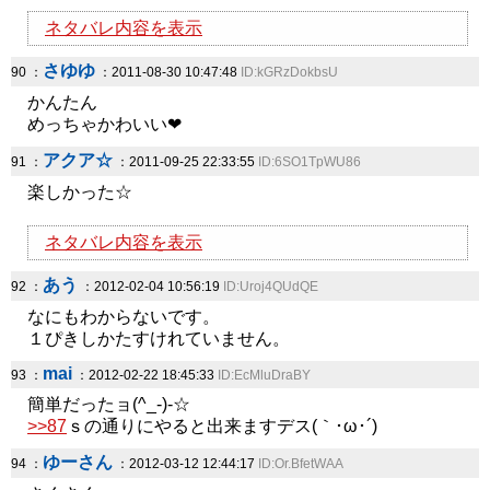
ネタバレ内容を表示
さゆゆ
90 ：
：2011-08-30 10:47:48
ID:kGRzDokbsU
かんたん
めっちゃかわいい❤
アクア☆
91 ：
：2011-09-25 22:33:55
ID:6SO1TpWU86
楽しかった☆
ネタバレ内容を表示
あう
92 ：
：2012-02-04 10:56:19
ID:Uroj4QUdQE
なにもわからないです。
１ぴきしかたすけれていません。
mai
93 ：
：2012-02-22 18:45:33
ID:EcMluDraBY
簡単だったョ(^_-)-☆
>>87
ｓの通りにやると出来ますデス(｀･ω･´)ゝ
ゆーさん
94 ：
：2012-03-12 12:44:17
ID:Or.BfetWAA