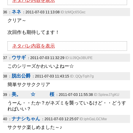
ネタバレ内容を表示
ネネ
36 ：
：2011-07-03 11:13:08
ID:IzMQc65Gxc
クリア～
次回作も期待してます！
ネタバレ内容を表示
ウサギ
37 ：
：2011-07-03 11:32:29
ID:UJ9Qx3BUPE
このシリーズかわいいよねー☆
脱出公爵
38 ：
：2011-07-03 11:43:15
ID:.QQyTqih7g
簡単サクサククリア
美。 ☆ 桜
39 ：
：2011-07-03 11:55:38
ID:SplewJ7gKU
うーん・・たか？がネズミを襲っているけど・・どうす
ればいい？
ナナシちゃん
40 ：
：2011-07-03 12:25:07
ID:iphGaLGCMw
サクサク楽しめました～♪