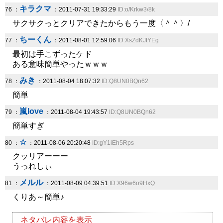
キラクマ
76 ：
：2011-07-31 19:33:29
ID:o/Krkw3/8k
サクサクっとクリアできたからもう一度〈＾＾〉/
ちーくん
77 ：
：2011-08-01 12:59:06
ID:XsZdKJtYEg
最初は手こずったケド
ある意味簡単やったｗｗｗ
みき
78 ：
：2011-08-04 18:07:32
ID:Q8UN0BQn62
簡単
嵐love
79 ：
：2011-08-04 19:43:57
ID:Q8UN0BQn62
簡単すぎ
☆
80 ：
：2011-08-06 20:20:48
ID:gY1iEh5Rps
クッリアーーー
うっれしぃ
メルル
81 ：
：2011-08-09 04:39:51
ID:X96w6o9HxQ
くりあ～簡単♪
ネタバレ内容を表示