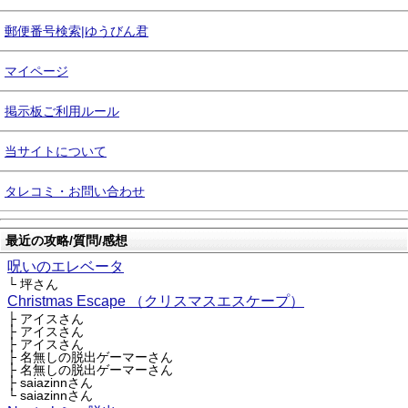
郵便番号検索|ゆうびん君
マイページ
掲示板ご利用ルール
当サイトについて
タレコミ・お問い合わせ
最近の攻略/質問/感想
呪いのエレベータ
└ 坪さん
Christmas Escape （クリスマスエスケープ）
├ アイスさん
├ アイスさん
├ アイスさん
├ 名無しの脱出ゲーマーさん
├ 名無しの脱出ゲーマーさん
├ saiazinnさん
└ saiazinnさん