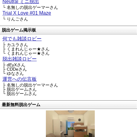
Neutral ミニ脱出
└ 名無しの脱出ゲーマーさん
Trial X Love #01 Maze
└ りんごさん
脱出ゲーム掲示板
何でも雑談ロビー
├ カユラさん
├ くまれんじゃー★さん
└ くまれんじゃー★さん
脱出雑談ロビー
├ dEyXさん
├ CDDeさん
└ ゆなさん
運営への伝言板
├ 名無しの脱出ゲーマーさん
├ 脱出ゲームさん
└ 脱出ゲームさん
最新無料脱出ゲーム