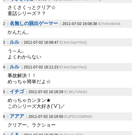
さくさくっとクリア☆
童話シリーズ？？
名無しの脱出ゲーマー
2 ：
：2011-07-02 16:08:38
ID:h/Arwtd4xk
かんたん。
ルル
3 ：
：2011-07-02 16:08:47
ID:kmcSqmYkxQ
う～ん。
よくわからない
ルル
4 ：
：2011-07-02 16:11:23
ID:kmcSqmYkxQ
事故解決！！
めっちゃ簡単だよ☆
イチゴ
5 ：
：2011-07-02 16:18:29
ID:/jKc7sNhk2
めっちゃカンタン★
このシリーズ大好き(´V`)／
アアア
6 ：
：2011-07-02 16:19:50
ID:jPXU1GMN6A
クリアー。ラクショー
くろ