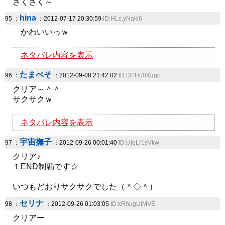
さくさく～
hina
95 ：
：2012-07-17 20:30:59
ID:HLc.yNakl6
かわいいっｗ
ネタバレ内容を表示
たまぺそ
96 ：
：2012-09-08 21:42:02
ID:t3THu0Xqqo
クリア～＾＾
サクサクｗ
ネタバレ内容を表示
宇宙撫子
97 ：
：2012-09-26 00:01:40
ID:UjqLr1sVkw
クリア♪
１END制覇です☆
いつもどおりサクサクでした（＾◇＾）
セリナ
98 ：
：2012-09-26 01:03:05
ID:xRhugUlMVE
クリアー