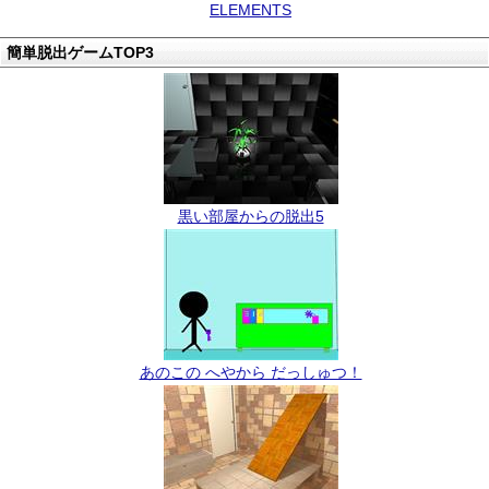
ELEMENTS
簡単脱出ゲームTOP3
黒い部屋からの脱出5
あのこの へやから だっしゅつ！