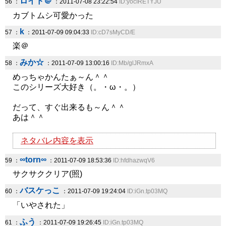
ロイド＠
56 ：
：2011-07-08 23:22:54
ID:yocIRETYJU
カブトムシ可愛かった
k
57 ：
：2011-07-09 09:04:33
ID:cD7sMyCD/E
楽＠
みか☆
58 ：
：2011-07-09 13:00:16
ID:Mb/glJRmxA
めっちゃかんたぁ～ん＾＾
このシリーズ大好き（。・ω・。）
だって、すぐ出来るも～ん＾＾
あは＾＾
ネタバレ内容を表示
∞torn∞
59 ：
：2011-07-09 18:53:36
ID:hfdhazwqV6
サクサククリア(照)
バスケっこ
60 ：
：2011-07-09 19:24:04
ID:iGn.tp03MQ
「いやされた」
ふう
61 ：
：2011-07-09 19:26:45
ID:iGn.tp03MQ