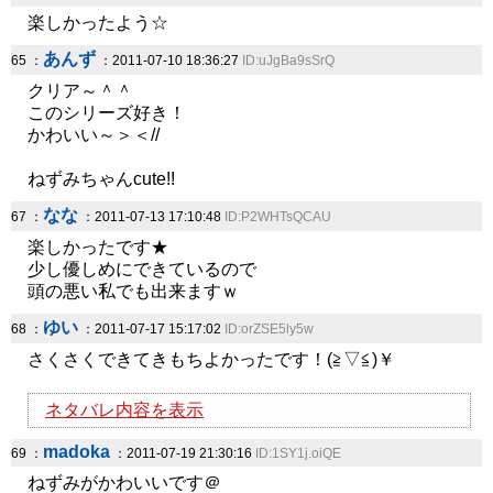
楽しかったよう☆
あんず
65 ：
：2011-07-10 18:36:27
ID:uJgBa9sSrQ
クリア～＾＾
このシリーズ好き！
かわいい～＞＜//
ねずみちゃんcute!!
なな
67 ：
：2011-07-13 17:10:48
ID:P2WHTsQCAU
楽しかったです★
少し優しめにできているので
頭の悪い私でも出来ますｗ
ゆい
68 ：
：2011-07-17 15:17:02
ID:orZSE5ly5w
さくさくできてきもちよかったです！(≧▽≦)￥
ネタバレ内容を表示
madoka
69 ：
：2011-07-19 21:30:16
ID:1SY1j.oiQE
ねずみがかわいいです＠