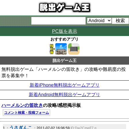
PC版を表示
おすすめアプリ
脱出ゲーム王
無料脱出ゲーム「ハーメルンの笛吹き」の攻略や難易度の投
票を募集中！
新着iPhone無料脱出ゲームアプリ
新着Android無料脱出ゲームアプリ
ハーメルンの笛吹き
の攻略/感想掲示板
コメント検索・投稿フォーム
うさぎんこ
1 ：
：2011-07-02 16:06:59
ID:Dw2CmeF7.g