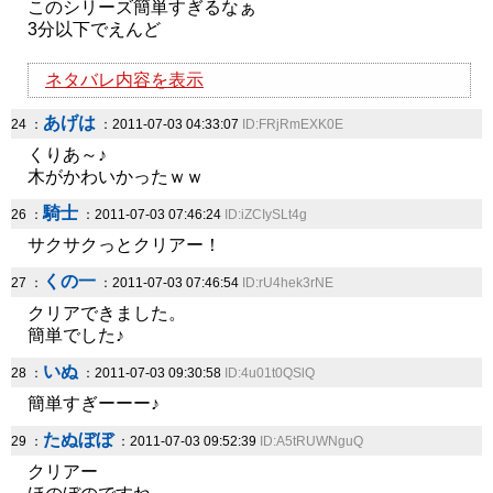
このシリーズ簡単すぎるなぁ
3分以下でえんど
ネタバレ内容を表示
あげは
24 ：
：2011-07-03 04:33:07
ID:FRjRmEXK0E
くりあ～♪
木がかわいかったｗｗ
騎士
26 ：
：2011-07-03 07:46:24
ID:iZCIySLt4g
サクサクっとクリアー！
くの一
27 ：
：2011-07-03 07:46:54
ID:rU4hek3rNE
クリアできました。
簡単でした♪
いぬ
28 ：
：2011-07-03 09:30:58
ID:4u01t0QSlQ
簡単すぎーーー♪
たぬぼぼ
29 ：
：2011-07-03 09:52:39
ID:A5tRUWNguQ
クリアー