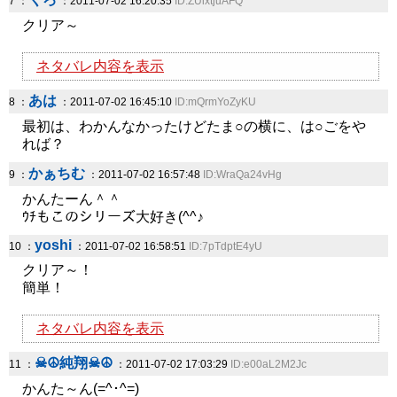
7 ：
：2011-07-02 16:20:35
ID:ZUixtjuAFQ
クリア～
ネタバレ内容を表示
あは
8 ：
：2011-07-02 16:45:10
ID:mQrmYoZyKU
最初は、わかんなかったけどたま○の横に、は○ごをや
れば？
かぁちむ
9 ：
：2011-07-02 16:57:48
ID:WraQa24vHg
かんたーん＾＾
ｳﾁもこのシリーズ大好き(^^♪
yoshi
10 ：
：2011-07-02 16:58:51
ID:7pTdptE4yU
クリア～！
簡単！
ネタバレ内容を表示
☠☮純翔☠☮
11 ：
：2011-07-02 17:03:29
ID:e00aL2M2Jc
かんた～ん(=^･^=)