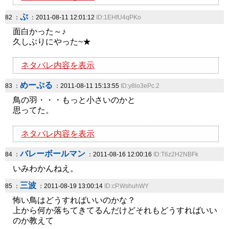
ぷ
82 ：
：2011-08-11 12:01:12
ID:1EHfU4qPKo
面白かった～♪
久しぶりにやった~★
ネタバレ内容を表示
めーぷる
83 ：
：2011-08-11 15:13:55
ID:y8lo3ePc.2
鳥の羽・・・もっと小さいのかと
思ってた。
ネタバレ内容を表示
バレーボールマン
84 ：
：2011-08-16 12:00:16
ID:T6z2H2NBFk
いみわかんねえ。
三波
85 ：
：2011-08-19 13:00:14
ID:cP.WshuhWY
怖い鳥はどうすればいいのかな？
上から何か落ちてきてるんだけどそれもどうすればいい
のか教えて