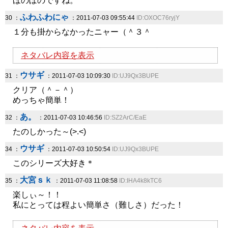
ほのぼのですね。
ふわふわにゃ
30 ：
：2011-07-03 09:55:44
ID:OXOC76ryjY
１分も掛からなかったニャー（＾３＾
ネタバレ内容を表示
ウサギ
31 ：
：2011-07-03 10:09:30
ID:UJ9Qx3BUPE
クリア（＾－＾）
めっちゃ簡単！
あ。
32 ：
：2011-07-03 10:46:56
ID:SZ2ArC/EaE
たのしかった～(>.<)
ウサギ
34 ：
：2011-07-03 10:50:54
ID:UJ9Qx3BUPE
このシリーズ大好き＊
大宮ｓｋ
35 ：
：2011-07-03 11:08:58
ID:IHA4k8kTC6
楽しぃ～！！
私にとっては程よい簡単さ（難しさ）だった！