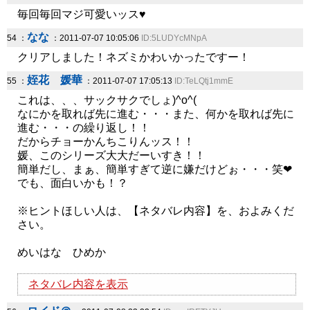
毎回毎回マジ可愛いッス♥
なな
54 ：
：2011-07-07 10:05:06
ID:5LUDYcMNpA
クリアしました！ネズミかわいかったですー！
姪花 媛華
55 ：
：2011-07-07 17:05:13
ID:TeLQtj1mmE
これは、、、サックサクでしょ)^o^(
なにかを取れば先に進む・・・また、何かを取れば先に
進む・・・の繰り返し！！
だからチョーかんちこりんッス！！
媛、このシリーズ大大だーいすき！！
簡単だし、まぁ、簡単すぎて逆に嫌だけどぉ・・・笑❤
でも、面白いかも！？
※ヒントほしい人は、【ネタバレ内容】を、およみくだ
さい。
めいはな ひめか
ネタバレ内容を表示