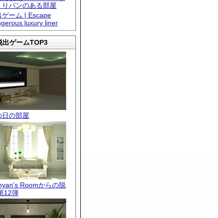
くりパンのある部屋
ゲーム | Escape
gerous luxury liner
出ゲームTOP3
の日の部屋
.nyan's Roomからの脱
第12弾