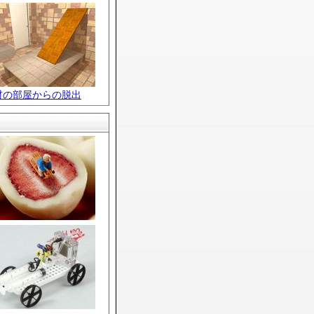
材の部屋からの脱出