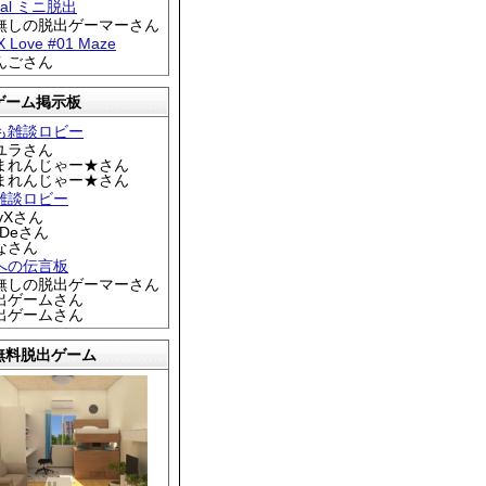
tral ミニ脱出
名無しの脱出ゲーマーさん
 X Love #01 Maze
りんごさん
ゲーム掲示板
も雑談ロビー
カユラさん
くまれんじゃー★さん
くまれんじゃー★さん
雑談ロビー
EyXさん
DDeさん
なさん
への伝言板
名無しの脱出ゲーマーさん
脱出ゲームさん
脱出ゲームさん
無料脱出ゲーム