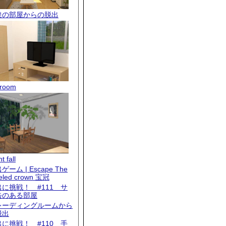
達の部屋からの脱出
room
t fall
ゲーム | Escape The
eled crown 宝冠
出に挑戦！ #111 サ
缶のある部屋
レーディングルームから
脱出
出に挑戦！ #110 手