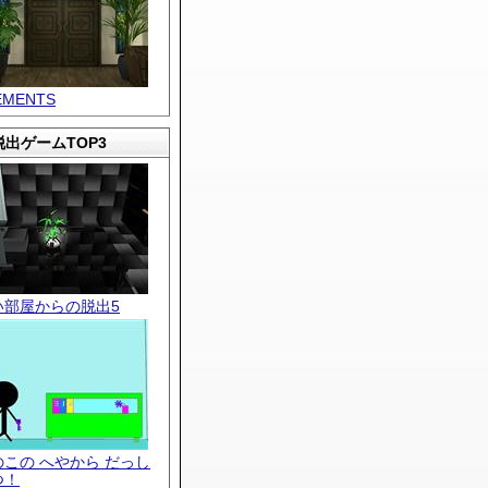
EMENTS
出ゲームTOP3
い部屋からの脱出5
のこの へやから だっし
つ！