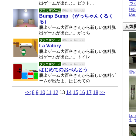
出ゲームが出たよ。ピクト...
づ
脱出
ブラウザゲーム
iPhone
Android
Dan
Bump Bump （がっちゃんくるく
る）
人気脱
脱出ゲーム大百科さんから新しい無料脱
出ゲームが出たよ。がっち...
ブラウザゲーム
iPhone
Android
La Vatory
脱出ゲーム大百科さんから新しい無料脱
出ゲームが出たよ。トイレ...
ブラウザゲーム
iPhone
Android
はじめてのおべんとう
雪
脱出ゲーム大百科さんから新しい無料ゲ
ームが出たよ。はじめての...
<<
8
9
10
11
12
13
14
15
16
17
18
>>
Lo
出 