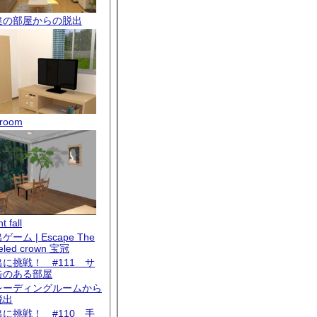
達の部屋からの脱出
room
t fall
ゲーム | Escape The
eled crown 宝冠
出に挑戦！ #111 サ
缶のある部屋
レーディングルームから
脱出
出に挑戦！ #110 手