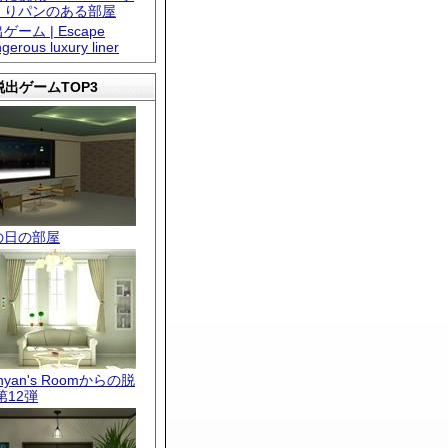
くりパンのある部屋
ゲーム | Escape
gerous luxury liner
出ゲームTOP3
の日の部屋
.nyan's Roomからの脱
第12弾