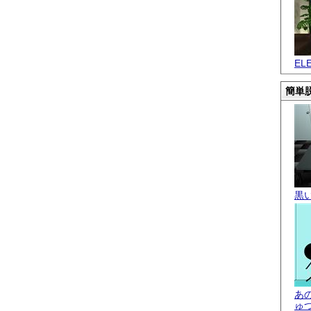
EL
簡単脱
黒
あ
ゅ