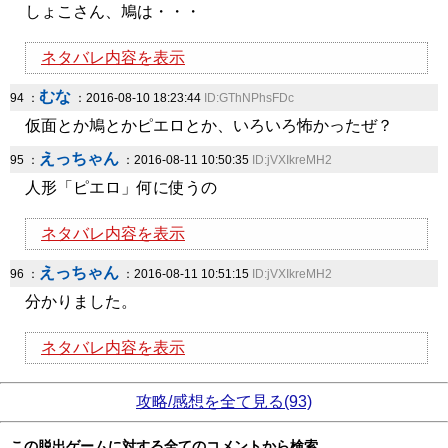
しょこさん、鳩は・・・
ネタバレ内容を表示
むな
94 ：
：2016-08-10 18:23:44
ID:GThNPhsFDc
仮面とか鳩とかピエロとか、いろいろ怖かったぜ？
えっちゃん
95 ：
：2016-08-11 10:50:35
ID:jVXIkreMH2
人形「ピエロ」何に使うの
ネタバレ内容を表示
えっちゃん
96 ：
：2016-08-11 10:51:15
ID:jVXIkreMH2
分かりました。
ネタバレ内容を表示
攻略/感想を全て見る(93)
この脱出ゲームに対する全てのコメントから検索