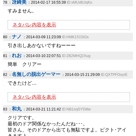
冴綺美
78 ：
：2014-02-17 16:55:39
ID:xMUdtU/qKo
すみません。
ネタバレ内容を表示
ナノ
80 ：
：2014-03-09 11:23:09
ID:HMK1515iGs
引き出しあかないですねーーー
れお
81 ：
：2014-03-10 22:07:51
ID:2B2MHQ2Xug
簡単 クリアー
名無しの脱出ゲーマー
82 ：
：2014-03-15 21:29:09
ID:QXTPFOoyrE
できたけど…
ネタバレ内容を表示
和丸
83 ：
：2014-03-21 11:21:42
ID:NB1oq5Y5Ww
クリアです。
最初のドア関係なかったんだね･･･。
皆さん、そのドアから出ても無駄ですよ。ピクト･アイ
きますよ。