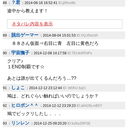
？君
88 ：
：2014-06-16 16:52:41
ID:jjIRextItc
途中から教えます！
ネタバレ内容を表示
脱出ゲーマー
89 ：
：2014-08-04 15:01:53
ID:VQ.iI5eUtA
８８さん仮面⇒右目に青 左目に黄色だろ
宇宙撫子
90 ：
：2014-12-08 14:17:58
ID:TEUtoRPdFs
クリア♪
１END制覇です☆
あとは誰が出てくるんだろう…??
しょこ
91 ：
：2014-12-12 23:12:44
ID:.W0KU.6gO.
鳩は、どれぐらい触ればいいのでしょうか？
ヒロポン＾＾
92 ：
：2014-12-12 23:29:23
ID:a8428LmB5Y
鳩でビックリしたし．．．
リンレン
93 ：
：2014-12-25 09:20:20
ID:kz8/yZ8PSE