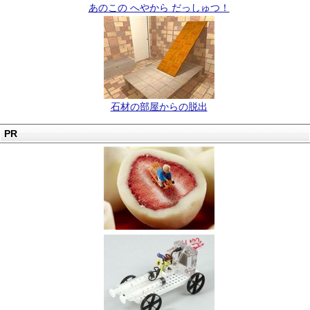
あのこの へやから だっしゅつ！
石材の部屋からの脱出
PR