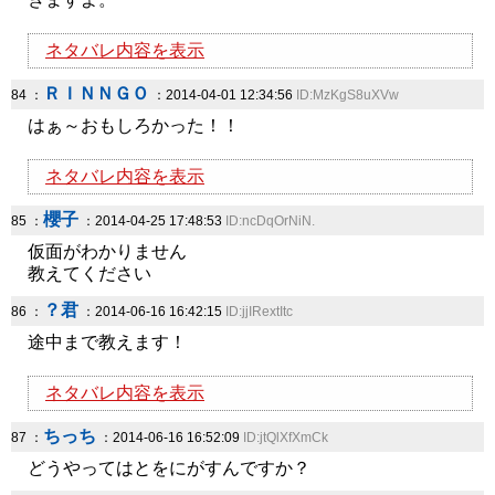
ネタバレ内容を表示
ＲＩＮＮＧＯ
84 ：
：2014-04-01 12:34:56
ID:MzKgS8uXVw
はぁ～おもしろかった！！
ネタバレ内容を表示
櫻子
85 ：
：2014-04-25 17:48:53
ID:ncDqOrNiN.
仮面がわかりません
教えてください
？君
86 ：
：2014-06-16 16:42:15
ID:jjIRextItc
途中まで教えます！
ネタバレ内容を表示
ちっち
87 ：
：2014-06-16 16:52:09
ID:jtQlXfXmCk
どうやってはとをにがすんですか？