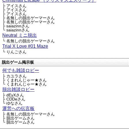
Christmas Escape （クリスマスエスケープ）
├ アイスさん
├ アイスさん
├ アイスさん
├ 名無しの脱出ゲーマーさん
├ 名無しの脱出ゲーマーさん
├ saiazinnさん
└ saiazinnさん
Neutral ミニ脱出
└ 名無しの脱出ゲーマーさん
Trial X Love #01 Maze
└ りんごさん
脱出ゲーム掲示板
何でも雑談ロビー
├ カユラさん
├ くまれんじゃー★さん
└ くまれんじゃー★さん
脱出雑談ロビー
├ dEyXさん
├ CDDeさん
└ ゆなさん
運営への伝言板
├ 名無しの脱出ゲーマーさん
├ 脱出ゲームさん
└ 脱出ゲームさん