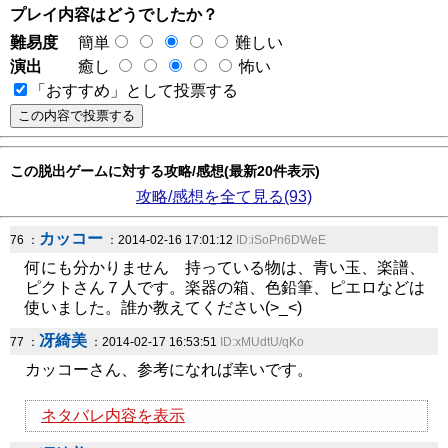
プレイ内容はどうでしたか？
難易度
簡単
難しい
演出
癒し
怖い
「おすすめ」として投票する
この脱出ゲームに対する攻略/感想(最新20件表示)
攻略/感想を全て見る(93)
カッコー
76 ：
：2014-02-16 17:01:12
ID:iSoPn6DWeE
何にも分かりません 持っている物は、青い玉、楽譜、
ピクトさん７人です。楽器の箱、色鉛筆、ピエロなどは
使いました。誰か教えてください(>_<)
冴綺美
77 ：
：2014-02-17 16:53:51
ID:xMUdtU/qKo
カッコーさん、参考になれば幸いです。
ネタバレ内容を表示