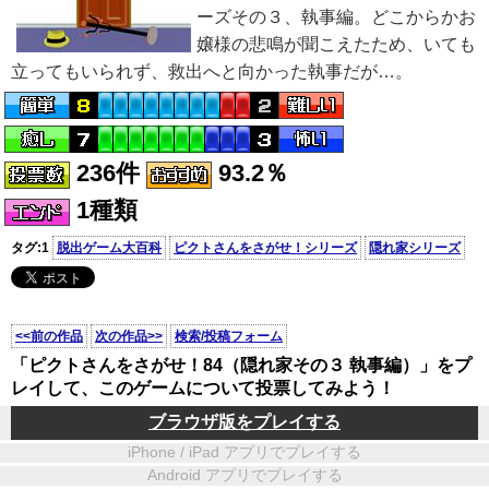
ーズその３、執事編。どこからかお
嬢様の悲鳴が聞こえたため、いても
立ってもいられず、救出へと向かった執事だが…。
236件
93.2％
1種類
タグ:1
脱出ゲーム大百科
ピクトさんをさがせ！シリーズ
隠れ家シリーズ
<<前の作品
次の作品>>
検索/投稿フォーム
「ピクトさんをさがせ！84（隠れ家その３ 執事編）」をプ
レイして、このゲームについて投票してみよう！
ブラウザ版をプレイする
iPhone / iPad アプリでプレイする
Android アプリでプレイする