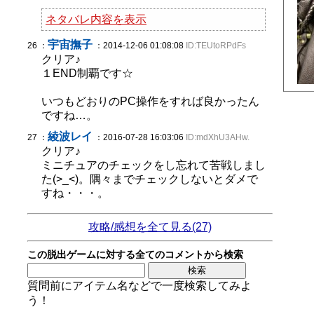
ネタバレ内容を表示
宇宙撫子
26 ：
：2014-12-06 01:08:08
ID:TEUtoRPdFs
クリア♪
１END制覇です☆
いつもどおりのPC操作をすれば良かったん
ですね…。
綾波レイ
27 ：
：2016-07-28 16:03:06
ID:mdXhU3AHw.
クリア♪
ミニチュアのチェックをし忘れて苦戦しまし
た(>_<)。隅々までチェックしないとダメで
すね・・・。
攻略/感想を全て見る(27)
この脱出ゲームに対する全てのコメントから検索
質問前にアイテム名などで一度検索してみよ
う！