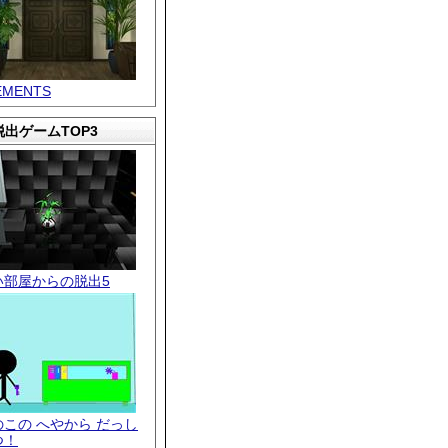
EMENTS
出ゲームTOP3
い部屋からの脱出5
のこの へやから だっし
つ！