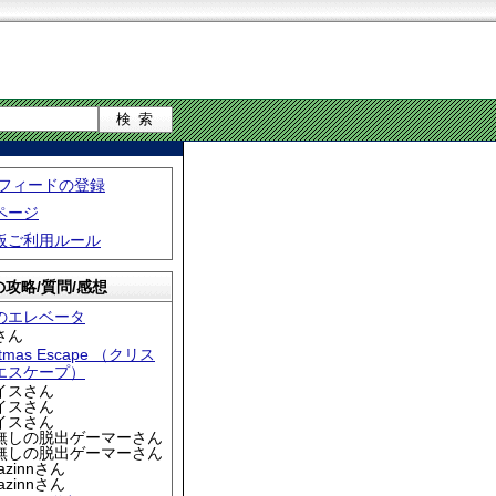
S フィードの登録
ページ
板ご利用ルール
攻略/質問/感想
のエレベータ
さん
stmas Escape （クリス
エスケープ）
アイスさん
アイスさん
アイスさん
名無しの脱出ゲーマーさん
名無しの脱出ゲーマーさん
iazinnさん
iazinnさん