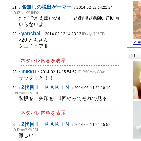
名無しの脱出ゲーマー
21 ：
：2014-02-12 14:21:24
ID:fZ1mK9JkD2
ただでさえ重いのに、この程度の移動で動画
いらないよ
yanchal
22 ：
：2014-02-12 14:23:13
ID:zIys7J5FBc
>20 ともさん
石
ミニチュア⇓
PR
ネタバレ内容を表示
mikku
23 ：
：2014-02-14 15:54:57
ID:PS0AoyxV4c
サックリと！！
2代目ＨＩＫＡＫＩＮ
24 ：
：2014-02-14 21:10:19
ID:RmyBKVJDLI
階段を、矢印を、1回やってそれで見る
ネタバレ内容を表示
2代目ＨＩＫＡＫＩＮ
25 ：
：2014-02-14 21:15:52
ID:RmyBKVJDLI
難しい