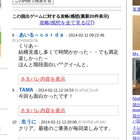
友
この脱出ゲームに対する攻略/感想(最新20件表示)
攻略/感想を全て見る(27)
あいる～ｃｏｒｄａ
8 ：
：2014-02-11 09:22:46
ID:k2H0IdOcSk
くりあ～
結構見逃し多くて時間かかった・・でも満足
My 
楽しかった～
ほんと階段面白い^^グイ~んと。
ネタバレ内容を表示
TAMA
9 ：
：2014-02-11 12:16:53
ID:eFojCScvP.
今回も面白かったです！
Nigh
脱出
jew
ネタバレ内容を表示
脱
バ
生うに
10 ：
：2014-02-11 12:20:06
ID:NVRB.uR3dU
ト
君
クリア。最後のご褒美が毎回楽しみです。
の
脱