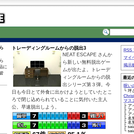
ら
トレーディングルームからの脱出3
RS
NEAT ESCAPE さんか
マイ
ら
ら新しい無料脱出ゲー
掲示
品に
ムが出たよ。トレーデ
皆
ィングルームからの脱
最近の
出シリーズ第３弾。今
呪い
└ 坪
日も今日とて外食に出かけようとしていたとこ
Chri
ろで閉じ込められていることに気付いた主人
マス
├ 
公。早速脱出しよう。
├ 
├ 
├ 
├ 
├ sa
└ sa