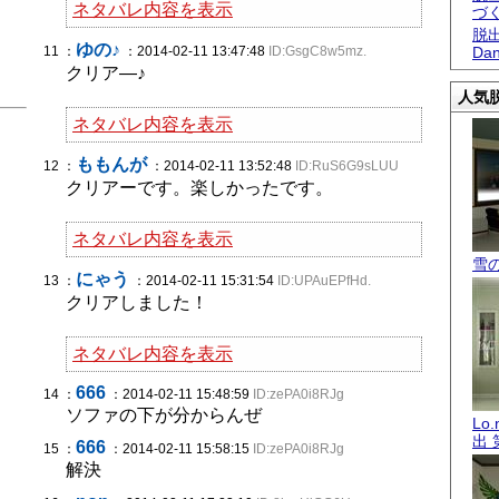
ネタバレ内容を表示
づ
脱出
ゆの♪
11 ：
：2014-02-11 13:47:48
ID:GsgC8w5mz.
Dan
クリア―♪
人気脱
ネタバレ内容を表示
ももんが
12 ：
：2014-02-11 13:52:48
ID:RuS6G9sLUU
クリアーです。楽しかったです。
ネタバレ内容を表示
雪
にゃう
13 ：
：2014-02-11 15:31:54
ID:UPAuEPfHd.
クリアしました！
ネタバレ内容を表示
666
14 ：
：2014-02-11 15:48:59
ID:zePA0i8RJg
ソファの下が分からんぜ
Lo
出 
666
15 ：
：2014-02-11 15:58:15
ID:zePA0i8RJg
解決