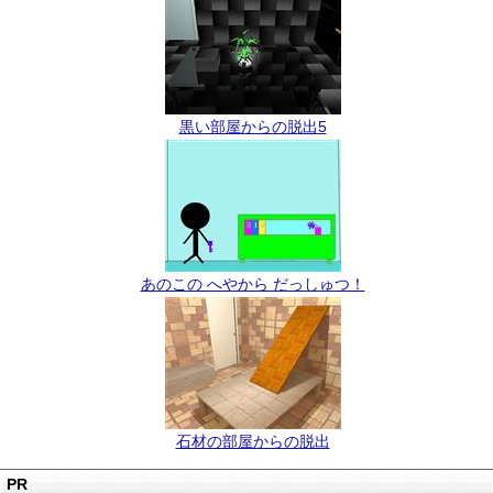
黒い部屋からの脱出5
あのこの へやから だっしゅつ！
石材の部屋からの脱出
PR