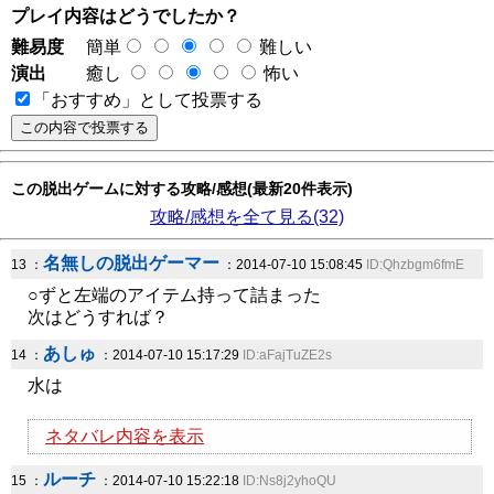
プレイ内容はどうでしたか？
難易度
簡単
難しい
演出
癒し
怖い
「おすすめ」として投票する
この脱出ゲームに対する攻略/感想(最新20件表示)
攻略/感想を全て見る(32)
名無しの脱出ゲーマー
13 ：
：2014-07-10 15:08:45
ID:Qhzbgm6fmE
○ずと左端のアイテム持って詰まった
次はどうすれば？
あしゅ
14 ：
：2014-07-10 15:17:29
ID:aFajTuZE2s
水は
ネタバレ内容を表示
ルーチ
15 ：
：2014-07-10 15:22:18
ID:Ns8j2yhoQU