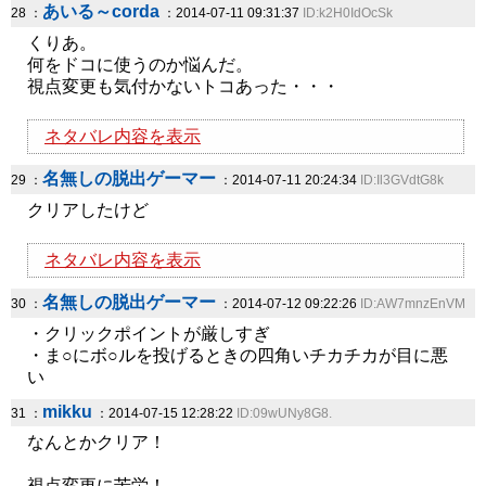
あいる～corda
28 ：
：2014-07-11 09:31:37
ID:k2H0IdOcSk
くりあ。
何をドコに使うのか悩んだ。
視点変更も気付かないトコあった・・・
ネタバレ内容を表示
名無しの脱出ゲーマー
29 ：
：2014-07-11 20:24:34
ID:Il3GVdtG8k
クリアしたけど
ネタバレ内容を表示
名無しの脱出ゲーマー
30 ：
：2014-07-12 09:22:26
ID:AW7mnzEnVM
・クリックポイントが厳しすぎ
・ま○にボ○ルを投げるときの四角いチカチカが目に悪
い
mikku
31 ：
：2014-07-15 12:28:22
ID:09wUNy8G8.
なんとかクリア！
視点変更に苦労！