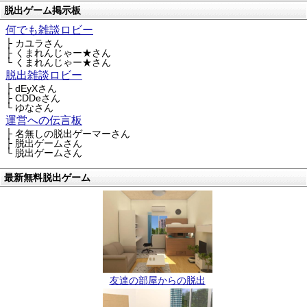
脱出ゲーム掲示板
何でも雑談ロビー
├ カユラさん
├ くまれんじゃー★さん
└ くまれんじゃー★さん
脱出雑談ロビー
├ dEyXさん
├ CDDeさん
└ ゆなさん
運営への伝言板
├ 名無しの脱出ゲーマーさん
├ 脱出ゲームさん
└ 脱出ゲームさん
最新無料脱出ゲーム
友達の部屋からの脱出