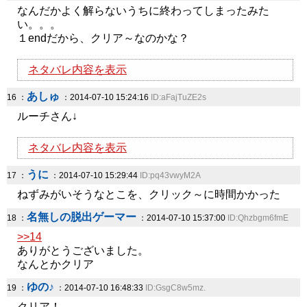
なんだかよく解らないうちに終わってしまったみた
い。。。
１endだから、クリア～なのかな？
ネタバレ内容を表示
あしゅ
16 ：
：2014-07-10 15:24:16
ID:aFajTuZE2s
ルーチさん↓
ネタバレ内容を表示
うに
17 ：
：2014-07-10 15:29:44
ID:pq43vwyM2A
ねずみがいそうなとこを、クリック～に時間かかった
名無しの脱出ゲーマー
18 ：
：2014-07-10 15:37:00
ID:Qhzbgm6fmE
>>14
ありがとうございました。
なんとかクリア
ゆの♪
19 ：
：2014-07-10 16:48:33
ID:GsgC8w5mz.
クリア！