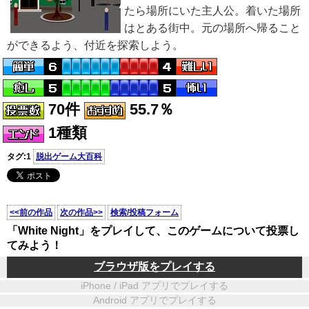
たら場所にいた主人公。着いた場所
はとある街中。元の場所へ帰ること
ができるよう、付近を探索しよう。
70件
55.7％
1種類
タグ:1
脱出ゲーム大百科
<<前の作品
次の作品>>
検索/投稿フォーム
「White Night」をプレイして、このゲームについて投票し
てみよう！
ブラウザ版をプレイする
iPhone / iPad アプリでプレイする
Android アプリでプレイする