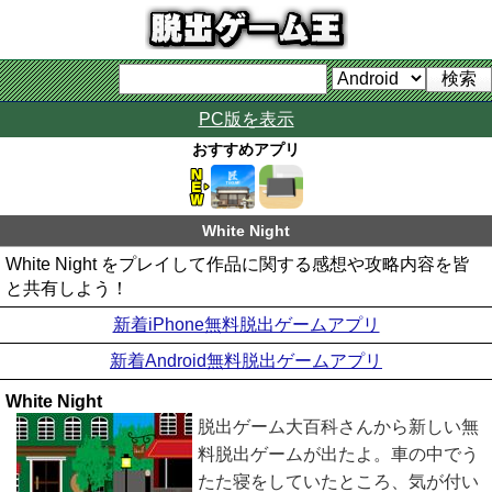
PC版を表示
おすすめアプリ
White Night
White Night をプレイして作品に関する感想や攻略内容を皆
と共有しよう！
新着iPhone無料脱出ゲームアプリ
新着Android無料脱出ゲームアプリ
White Night
脱出ゲーム大百科さんから新しい無
料脱出ゲームが出たよ。車の中でう
たた寝をしていたところ、気が付い