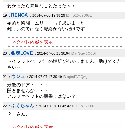
わかったら簡単なことだった＞＜
RENGA
19 ：
：2014-07-06 19:38:29
ID:FDSXgaU9sE
始めた瞬間「ムリ！」って思いました
難しいのではなく脈絡がないだけです
ネタバレ内容を表示
銀魂LOVE
20 ：
：2014-07-06 21:36:04
ID:wNcpy6Q6DI
トイレットペーパーの場所がわかりません。助けてくだ
さい～
ウジュ
21 ：
：2014-07-07 17:39:49
ID:/q0aPV2Qwg
最後のドア・・・・
開きませんが・・・
アルファベットの順番ではない？
ふくちゃん
22 ：
：2014-07-07 17:46:42
ID:C16jsVKlnU
２１さん、
ネタバレ内容を表示