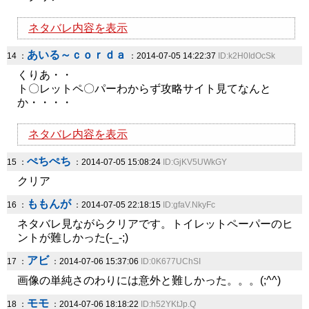
ネタバレ内容を表示
あいる～ｃｏｒｄａ
14 ：
：2014-07-05 14:22:37
ID:k2H0IdOcSk
くりあ・・
ト〇レットペ〇パーわからず攻略サイト見てなんと
か・・・・
ネタバレ内容を表示
ぺちぺち
15 ：
：2014-07-05 15:08:24
ID:GjKV5UWkGY
クリア
ももんが
16 ：
：2014-07-05 22:18:15
ID:gfaV.NkyFc
ネタバレ見ながらクリアです。トイレットペーパーのヒ
ントが難しかった(-_-;)
アビ
17 ：
：2014-07-06 15:37:06
ID:0K677UChSI
画像の単純さのわりには意外と難しかった。。。(;^^)
モモ
18 ：
：2014-07-06 18:18:22
ID:h52YKtJp.Q