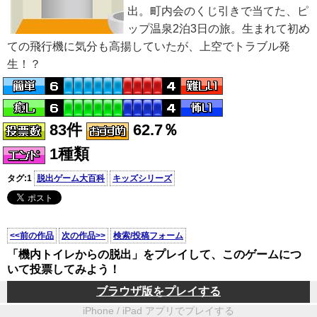
出。町内会のくじ引きで当てた、ピ
ップ温泉2泊3日の旅。生まれて初め
ての飛行機に気分も高揚していたが、上空でトラブル発
生！？
83件
62.7％
1種類
タグ:1
脱出ゲーム大百科
キッズシリーズ
<<前の作品
次の作品>>
検索/投稿フォーム
「機内トイレからの脱出」をプレイして、このゲームにつ
いて投票してみよう！
ブラウザ版をプレイする
iPhone / iPad アプリでプレイする