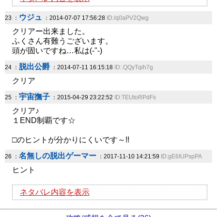
ウジュ
23 ：
：2014-07-07 17:56:28
ID:/q0aPV2Qwg
クリアー出来ました。
ふくさん有難うございます。
頭が固いですね…私は(-"-)
脱出公爵
24 ：
：2014-07-11 16:15:18
ID:.QQyTqih7g
クリア
宇宙撫子
25 ：
：2015-04-29 23:22:52
ID:TEUtoRPdFs
クリア♪
１END制覇です☆
□のヒントが分かりにくいです～!!
名無しの脱出ゲーマー
26 ：
：2017-11-10 14:21:59
ID:gE6IUPspPA
ヒント
ネタバレ内容を表示