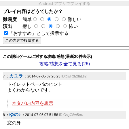
Android アプリでプレイする
プレイ内容はどうでしたか？
難易度
簡単
難しい
演出
癒し
怖い
「おすすめ」として投票する
この脱出ゲームに対する攻略/感想(最新20件表示)
攻略/感想を全て見る(26)
カユラ
7 ：
：2014-07-05 07:26:23
ID:qwRdZdaLs2
トイレットペーパのヒント
よくわからないです。
ネタバレ内容を表示
ゆの♪
8 ：
：2014-07-05 07:51:58
ID:GsgC8w5mz.
窓の外