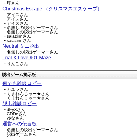
└ 坪さん
Christmas Escape （クリスマスエスケープ）
├ アイスさん
├ アイスさん
├ アイスさん
├ 名無しの脱出ゲーマーさん
├ 名無しの脱出ゲーマーさん
├ saiazinnさん
└ saiazinnさん
Neutral ミニ脱出
└ 名無しの脱出ゲーマーさん
Trial X Love #01 Maze
└ りんごさん
脱出ゲーム掲示板
何でも雑談ロビー
├ カユラさん
├ くまれんじゃー★さん
└ くまれんじゃー★さん
脱出雑談ロビー
├ dEyXさん
├ CDDeさん
└ ゆなさん
運営への伝言板
├ 名無しの脱出ゲーマーさん
├ 脱出ゲームさん