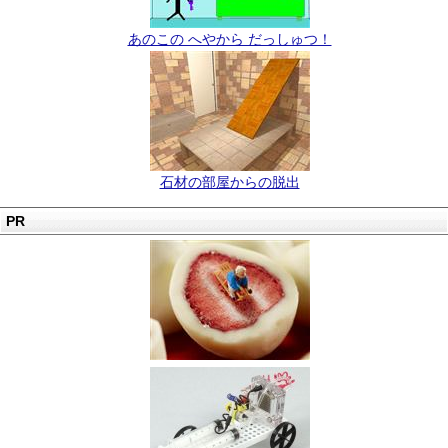
あのこの へやから だっしゅつ！
石材の部屋からの脱出
PR