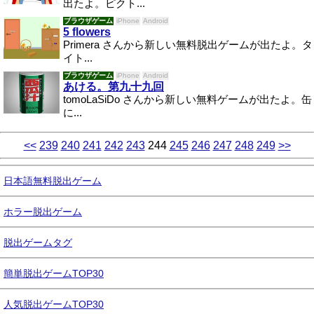
出たよ。ピクト...
ブラウザゲーム
iPhone
Android
5 flowers
Primera さんから新しい無料脱出ゲームが出たよ。タ
イト...
ブラウザゲーム
iPhone
Android
あける。第九十九回
tomoLaSiDo さんから新しい無料ゲームが出たよ。缶
に...
<<
239
240
241
242
243
244
245
246
247
248
249
>>
日本語無料脱出ゲーム
ホラー脱出ゲーム
脱出ゲームタグ
簡単脱出ゲームTOP30
人気脱出ゲームTOP30