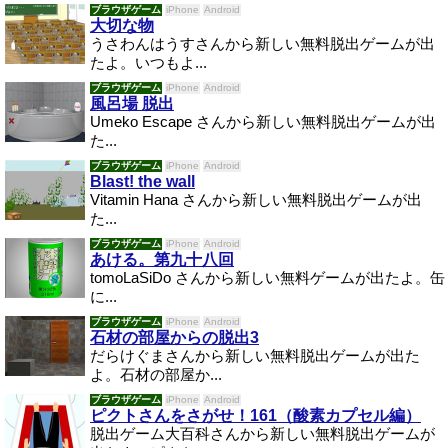
ブラウザゲーム
iPhone
Android
大切な物
うさわんはうすさんから新しい無料脱出ゲームが出
たよ。いつもよ...
ブラウザゲーム
iPhone
Android
風呂場 脱出
Umeko Escape さんから新しい無料脱出ゲームが出
た...
ブラウザゲーム
iPhone
Android
Blast! the wall
Vitamin Hana さんから新しい無料脱出ゲームが出
た...
ブラウザゲーム
iPhone
Android
あける。第九十八回
tomoLaSiDo さんから新しい無料ゲームが出たよ。缶
に...
ブラウザゲーム
iPhone
Android
石材の部屋からの脱出3
だらけぐまさんから新しい無料脱出ゲームが出た
よ。石材の部屋か...
ブラウザゲーム
iPhone
Android
ピクトさんをさがせ！161（酸素カプセル編）
脱出ゲーム大百科さんから新しい無料脱出ゲームが