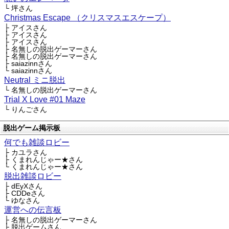
└ 坪さん
Christmas Escape （クリスマスエスケープ）
├ アイスさん
├ アイスさん
├ アイスさん
├ 名無しの脱出ゲーマーさん
├ 名無しの脱出ゲーマーさん
├ saiazinnさん
└ saiazinnさん
Neutral ミニ脱出
└ 名無しの脱出ゲーマーさん
Trial X Love #01 Maze
└ りんごさん
脱出ゲーム掲示板
何でも雑談ロビー
├ カユラさん
├ くまれんじゃー★さん
└ くまれんじゃー★さん
脱出雑談ロビー
├ dEyXさん
├ CDDeさん
└ ゆなさん
運営への伝言板
├ 名無しの脱出ゲーマーさん
├ 脱出ゲームさん