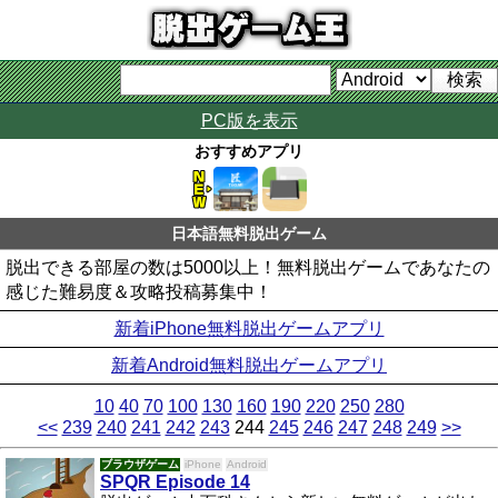
PC版を表示
おすすめアプリ
日本語無料脱出ゲーム
脱出できる部屋の数は5000以上！無料脱出ゲームであなたの
感じた難易度＆攻略投稿募集中！
新着iPhone無料脱出ゲームアプリ
新着Android無料脱出ゲームアプリ
10
40
70
100
130
160
190
220
250
280
<<
239
240
241
242
243
244
245
246
247
248
249
>>
ブラウザゲーム
iPhone
Android
SPQR Episode 14