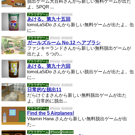
脱出ゲーム大百科さんから新しい無料ゲームが出た
よ。SPQR ...
ブラウザゲーム
iPhone
Android
あける。第九十五回
tomoLaSiDo さんから新しい無料ゲームが出たよ。缶
に...
ブラウザゲーム
iPhone
Android
ガールズルーム No.12 ヘアブラシ
ファンキーランドさんから新しい無料脱出ゲームが
出たよ。５つの...
ブラウザゲーム
iPhone
Android
あける。第九十六回
tomoLaSiDo さんから新しい脱出ゲームが出たよ。缶
に...
ブラウザゲーム
iPhone
Android
日常的な脱出11
だらけぐまさんから新しい無料脱出ゲームが出た
よ。日常的に脱出...
ブラウザゲーム
iPhone
Android
Find the 5 Airplanes!
Vitamin Hana さんから新しい無料脱出ゲームが出
た...
ブラウザゲーム
iPhone
Android