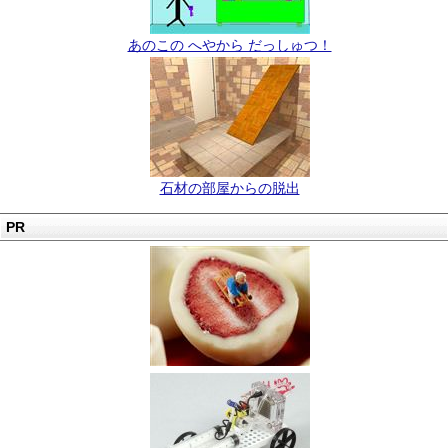
あのこの へやから だっしゅつ！
石材の部屋からの脱出
PR