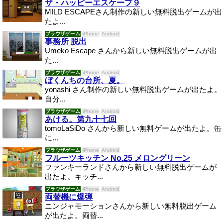
ザ・ハッピーエスケープ９
MILD ESCAPEさん制作の新しい無料脱出ゲームが出
たよ...
ブラウザゲーム
iPhone
Android
事務所 脱出
Umeko Escape さんから新しい無料脱出ゲームが出
た...
ブラウザゲーム
iPhone
Android
ぼくんちの台所、夏。
yonashi さん制作の新しい無料脱出ゲームが出たよ。
自分...
ブラウザゲーム
iPhone
Android
あける。第九十七回
tomoLaSiDo さんから新しい無料ゲームが出たよ。缶
に...
ブラウザゲーム
iPhone
Android
フルーツキッチン No.25 メロングリーン
ファンキーランドさんから新しい無料脱出ゲームが
出たよ。キッチ...
ブラウザゲーム
iPhone
Android
両替機に爆弾
ニンジャモーションさんから新しい無料脱出ゲーム
が出たよ。両替...