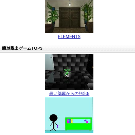
ELEMENTS
簡単脱出ゲームTOP3
黒い部屋からの脱出5