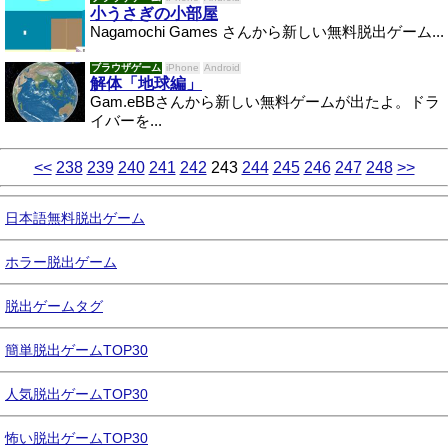
小うさぎの小部屋
Nagamochi Games さんから新しい無料脱出ゲーム...
ブラウザゲーム
iPhone
Android
解体「地球編」
Gam.eBBさんから新しい無料ゲームが出たよ。ドラ
イバーを...
<<
238
239
240
241
242
243
244
245
246
247
248
>>
日本語無料脱出ゲーム
ホラー脱出ゲーム
脱出ゲームタグ
簡単脱出ゲームTOP30
人気脱出ゲームTOP30
怖い脱出ゲームTOP30