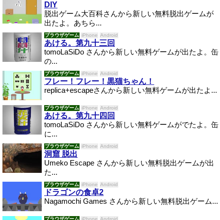
DIY
脱出ゲーム大百科さんから新しい無料脱出ゲームが
出たよ。あちら...
ブラウザゲーム
iPhone
Android
あける。第九十三回
tomoLaSiDo さんから新しい無料ゲームが出たよ。缶
の...
ブラウザゲーム
iPhone
Android
フレー！フレー！黒猫ちゃん！
replica+escapeさんから新しい無料ゲームが出たよ...
ブラウザゲーム
iPhone
Android
あける。第九十四回
tomoLaSiDo さんから新しい無料ゲームがでたよ。缶
に...
ブラウザゲーム
iPhone
Android
洞窟 脱出
Umeko Escape さんから新しい無料脱出ゲームが出
た...
ブラウザゲーム
iPhone
Android
ドラゴンの食卓2
Nagamochi Games さんから新しい無料脱出ゲーム...
ブラウザゲーム
iPhone
Android