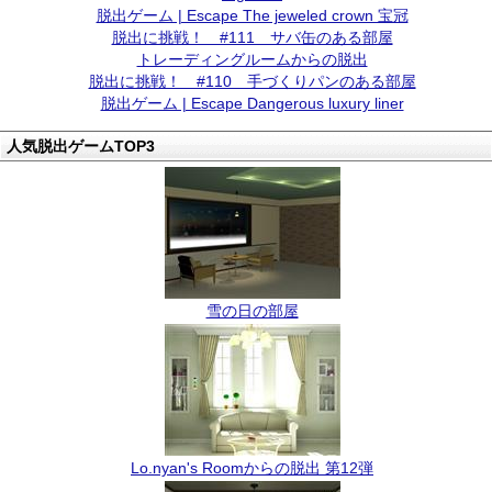
脱出ゲーム | Escape The jeweled crown 宝冠
脱出に挑戦！ #111 サバ缶のある部屋
トレーディングルームからの脱出
脱出に挑戦！ #110 手づくりパンのある部屋
脱出ゲーム | Escape Dangerous luxury liner
人気脱出ゲームTOP3
雪の日の部屋
Lo.nyan's Roomからの脱出 第12弾