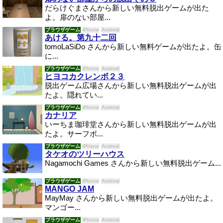
だらけぐまさんから新しい無料脱出ゲームが出た
よ。扉のない部屋...
ブラウザゲーム
iPhone
Android
あける。第九十二回
tomoLaSiDo さんから新しい無料ゲームが出たよ。缶
に...
ブラウザゲーム
iPhone
Android
ヒヨコカクレンボ２３
脱出ゲーム広場さんから新しい無料脱出ゲームが出
たよ。隠れてい...
ブラウザゲーム
iPhone
Android
カナリア
いーちま珈琲堂さんから新しい無料脱出ゲームが出
たよ。サーフボ...
ブラウザゲーム
iPhone
Android
タケオのツリーハウス
Nagamochi Games さんから新しい無料脱出ゲーム...
ブラウザゲーム
iPhone
Android
MANGO JAM
MayMay さんから新しい無料脱出ゲームが出たよ。
マンゴー...
ブラウザゲーム
iPhone
Android