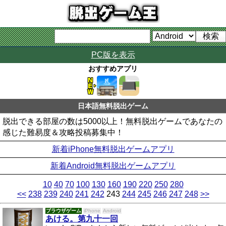
PC版を表示
おすすめアプリ
日本語無料脱出ゲーム
脱出できる部屋の数は5000以上！無料脱出ゲームであなたの
感じた難易度＆攻略投稿募集中！
新着iPhone無料脱出ゲームアプリ
新着Android無料脱出ゲームアプリ
10
40
70
100
130
160
190
220
250
280
<<
238
239
240
241
242
243
244
245
246
247
248
>>
ブラウザゲーム
iPhone
Android
あける。第九十一回