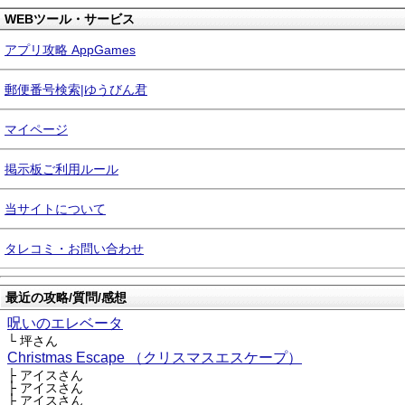
WEBツール・サービス
アプリ攻略 AppGames
郵便番号検索|ゆうびん君
マイページ
掲示板ご利用ルール
当サイトについて
タレコミ・お問い合わせ
最近の攻略/質問/感想
呪いのエレベータ
└ 坪さん
Christmas Escape （クリスマスエスケープ）
├ アイスさん
├ アイスさん
├ アイスさん