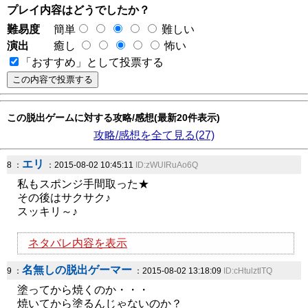
プレイ内容はどうでしたか？
難易度
簡単
難しい
演出
癒し
怖い
「おすすめ」として投票する
この脱出ゲームに対する攻略/感想(最新20件表示)
攻略/感想を全て見る(27)
エリ
8 ：
：2015-08-02 10:45:11
ID:zWUIRuAo6Q
私もスポンジ手間取った★
その後はサクサク♪
スッキリ～♪
ネタバレ内容を表示
名無しの脱出ゲーマー
9 ：
：2015-08-02 13:18:09
ID:cHtulztlTQ
塗ってから焼くのか・・・
焼いてから塗るんじゃないのか？