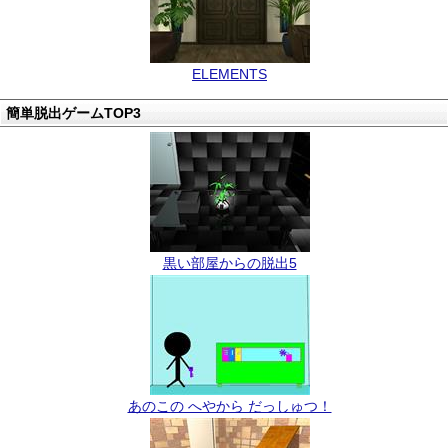
ELEMENTS
簡単脱出ゲームTOP3
黒い部屋からの脱出5
あのこの へやから だっしゅつ！