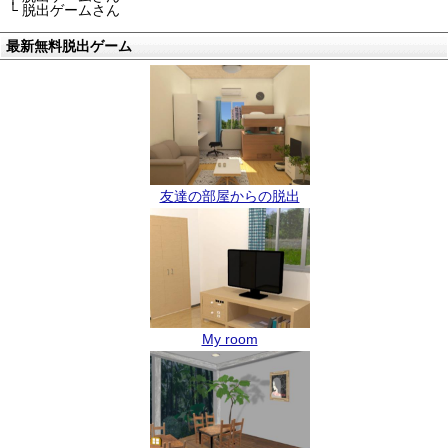
└ 脱出ゲームさん
最新無料脱出ゲーム
友達の部屋からの脱出
My room