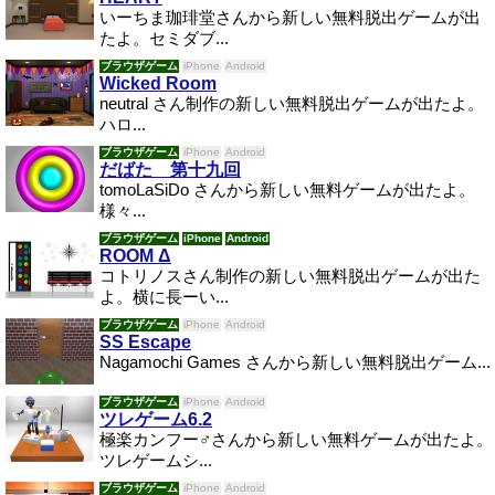
いーちま珈琲堂さんから新しい無料脱出ゲームが出
たよ。セミダブ...
ブラウザゲーム
iPhone
Android
Wicked Room
neutral さん制作の新しい無料脱出ゲームが出たよ。
ハロ...
ブラウザゲーム
iPhone
Android
だばた 第十九回
tomoLaSiDo さんから新しい無料ゲームが出たよ。
様々...
ブラウザゲーム
iPhone
Android
ROOM Δ
コトリノスさん制作の新しい無料脱出ゲームが出た
よ。横に長ーい...
ブラウザゲーム
iPhone
Android
SS Escape
Nagamochi Games さんから新しい無料脱出ゲーム...
ブラウザゲーム
iPhone
Android
ツレゲーム6.2
極楽カンフー♂さんから新しい無料ゲームが出たよ。
ツレゲームシ...
ブラウザゲーム
iPhone
Android