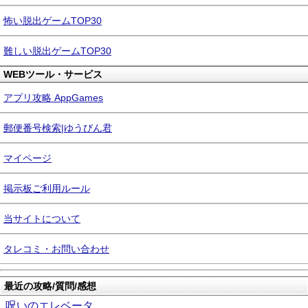
怖い脱出ゲームTOP30
難しい脱出ゲームTOP30
WEBツール・サービス
アプリ攻略 AppGames
郵便番号検索|ゆうびん君
マイページ
掲示板ご利用ルール
当サイトについて
タレコミ・お問い合わせ
最近の攻略/質問/感想
呪いのエレベータ