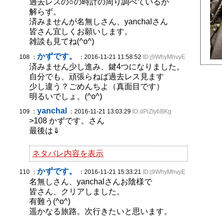
過去レスの○の時計の周り調べているが
解らず。
済みませんが名無しさん、yanchalさん
皆さん宜しくお願いします。
雑談も見てね(^o^)
かずです。
108 ：
：2016-11-21 11:58:52
ID:j9WhyMhvyE
済みません少し進み、鍵4つになりました。
自分でも、頑張らねば過去レス見ます
少し違う？ごめんちよ（真面目です）
明るいでしょ。(^o^)
yanchal
109 ：
：2016-11-21 13:03:29
ID:dPiZIy6BKg
>108 かずです。さん
最後は⇓
ネタバレ内容を表示
かずです。
110 ：
：2016-11-21 15:33:21
ID:j9WhyMhvyE
名無しさん、yanchalさんお陰様で
皆さん、クリアしました。
有難う(^o^)
遥かなる旅路。次行きたいと思います。