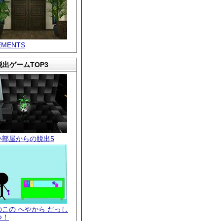
EMENTS
出ゲームTOP3
い部屋からの脱出5
のこの へやから だっし
つ！