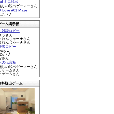
tral ミニ脱出
名無しの脱出ゲーマーさん
 X Love #01 Maze
りんごさん
ゲーム掲示板
も雑談ロビー
カユラさん
くまれんじゃー★さん
くまれんじゃー★さん
雑談ロビー
EyXさん
DDeさん
なさん
への伝言板
名無しの脱出ゲーマーさん
脱出ゲームさん
脱出ゲームさん
無料脱出ゲーム