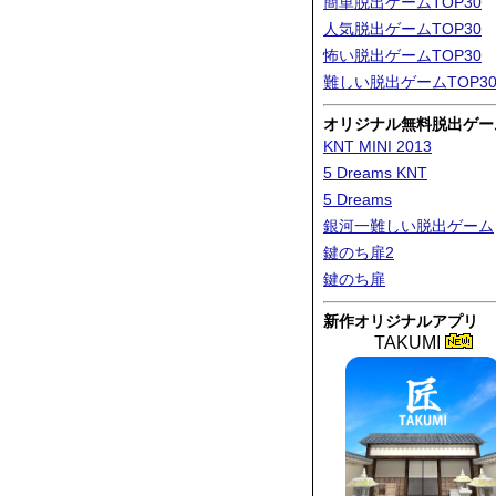
簡単脱出ゲームTOP30
人気脱出ゲームTOP30
怖い脱出ゲームTOP30
難しい脱出ゲームTOP3
オリジナル無料脱出ゲー
KNT MINI 2013
5 Dreams KNT
5 Dreams
銀河一難しい脱出ゲーム
鍵のち扉2
鍵のち扉
新作オリジナルアプリ
TAKUMI