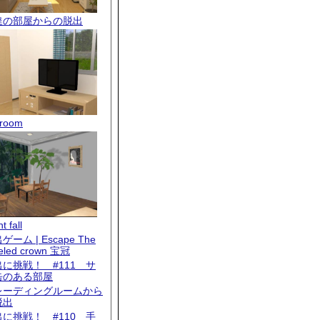
達の部屋からの脱出
room
t fall
ゲーム | Escape The
eled crown 宝冠
出に挑戦！ #111 サ
缶のある部屋
レーディングルームから
脱出
出に挑戦！ #110 手