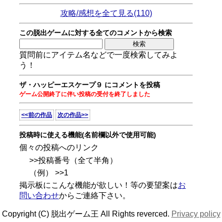
攻略/感想を全て見る(110)
この脱出ゲームに対する全てのコメントから検索
質問前にアイテム名などで一度検索してみよ
う！
ザ・ハッピーエスケープ９ にコメントを投稿
ゲーム公開終了に伴い投稿の受付を終了しました
<<前の作品
次の作品>>
投稿時に使える機能(名前欄以外で使用可能)
個々の投稿へのリンク
>>投稿番号（全て半角）
（例） >>1
掲示板にこんな機能が欲しい！等の要望案は
お
問い合わせ
からご連絡下さい。
Copyright (C) 脱出ゲーム王 All Rights reverced.
Privacy policy