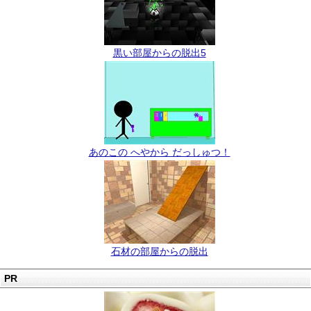
黒い部屋からの脱出5
あのこの へやから だっしゅつ！
石材の部屋からの脱出
PR