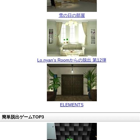
雪の日の部屋
Lo.nyan's Roomからの脱出 第12弾
ELEMENTS
簡単脱出ゲームTOP3