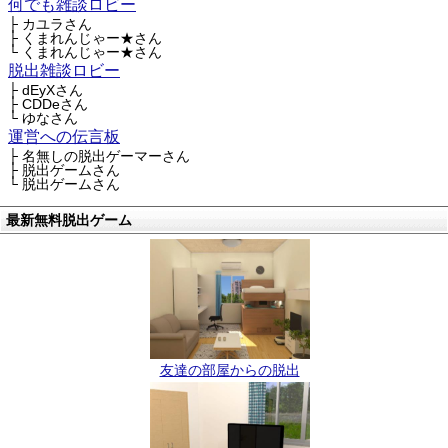
何でも雑談ロビー
├ カユラさん
├ くまれんじゃー★さん
└ くまれんじゃー★さん
脱出雑談ロビー
├ dEyXさん
├ CDDeさん
└ ゆなさん
運営への伝言板
├ 名無しの脱出ゲーマーさん
├ 脱出ゲームさん
└ 脱出ゲームさん
最新無料脱出ゲーム
友達の部屋からの脱出