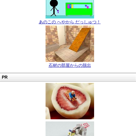
あのこの へやから だっしゅつ！
石材の部屋からの脱出
PR