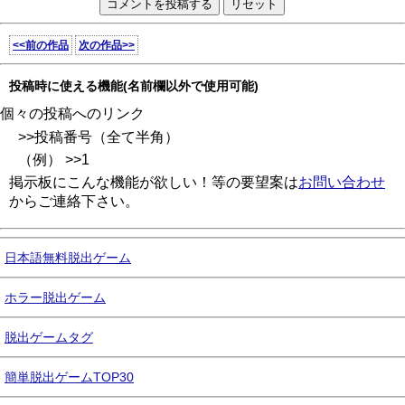
<<前の作品
次の作品>>
投稿時に使える機能(名前欄以外で使用可能)
個々の投稿へのリンク
>>投稿番号（全て半角）
（例） >>1
掲示板にこんな機能が欲しい！等の要望案は
お問い合わせ
からご連絡下さい。
日本語無料脱出ゲーム
ホラー脱出ゲーム
脱出ゲームタグ
簡単脱出ゲームTOP30