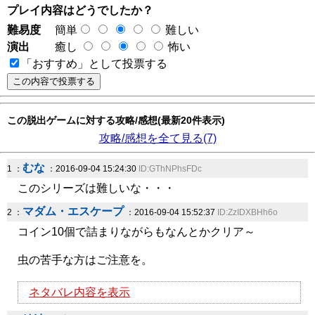
プレイ内容はどうでしたか？
難易度
簡単
難しい
演出
癒し
怖い
「おすすめ」として投票する
この脱出ゲームに対する攻略/感想(最新20件表示)
攻略/感想を全て見る(7)
むな
1 ：
：2016-09-04 15:24:30
ID:GThNPhsFDc
このシリーズは難しいな・・・
マダム・エスケープ
2 ：
：2016-09-04 15:52:37
ID:ZzIDXBHh6o
コイン10個で詰まりながらもなんとかクリア～
虫の苦手な方はご注意を。
ネタバレ内容を表示