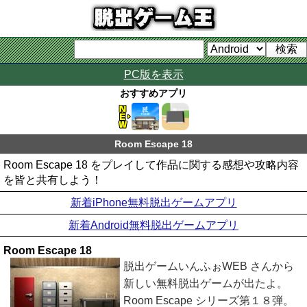
PC版を表示
おすすめアプリ
Room Escape 18
Room Escape 18 をプレイして作品に関する感想や攻略内容
を皆と共有しよう！
新着iPhone無料脱出ゲームアプリ
新着Android無料脱出ゲームアプリ
Room Escape 18
脱出ゲームいんふぉWEB さんから
新しい無料脱出ゲームが出たよ。
Room Escape シリーズ第１８弾。