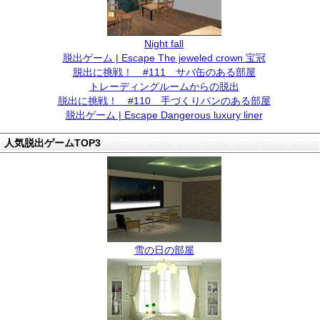
Night fall
脱出ゲーム | Escape The jeweled crown 宝冠
脱出に挑戦！ #111 サバ缶のある部屋
トレーディングルームからの脱出
脱出に挑戦！ #110 手づくりパンのある部屋
脱出ゲーム | Escape Dangerous luxury liner
人気脱出ゲームTOP3
雪の日の部屋