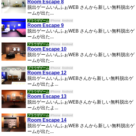
Room Escape 8
脱出ゲームいんふぉWEB さんから新しい無料脱出ゲ
ームが出た...
ブラウザゲーム
iPhone
Android
Room Escape 9
脱出ゲームいんふぉWEB さんから新しい無料脱出ゲ
ームが出た...
ブラウザゲーム
iPhone
Android
Room Escape 10
脱出ゲームいんふぉWEB さんから新しい無料脱出ゲ
ームが出た...
ブラウザゲーム
iPhone
Android
Room Escape 12
脱出ゲームいんふぉWEBさんから新しい無料脱出ゲ
ームが出たよ...
ブラウザゲーム
iPhone
Android
Room Escape 13
脱出ゲームいんふぉWEBさんから新しい無料脱出ゲ
ームが出たよ...
ブラウザゲーム
iPhone
Android
Room Escape 14
脱出ゲームいんふぉWEB さんから新しい無料脱出ゲ
ームが出た...