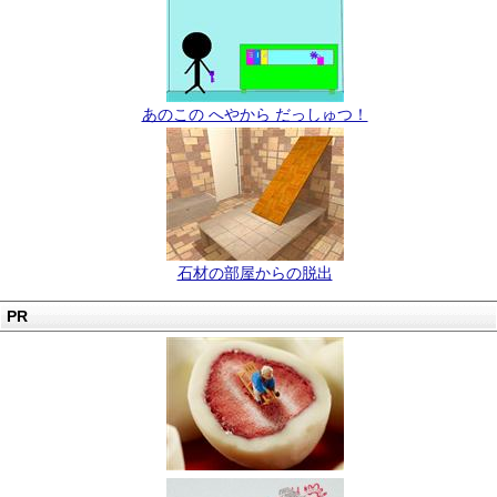
あのこの へやから だっしゅつ！
石材の部屋からの脱出
PR