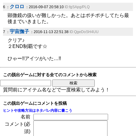
クロロ
6 ：
：2016-09-07 20:58:10
ID:fgSApg/PLQ
顕微鏡の扱いが難しかった。あとはポチポチしてたら最
後までいきました。
宇宙撫子
7 ：
：2016-11-13 22:51:38
ID:QgeDoSH4UU
クリア♪
２END制覇です☆
ひゃー!!アイツがいた…!!
この脱出ゲームに対する全てのコメントから検索
質問前にアイテム名などで一度検索してみよう！
この脱出ゲームにコメントを投稿
ヒントや攻略方法はネタバレ内容に書こう
名前
コメント(必
須)