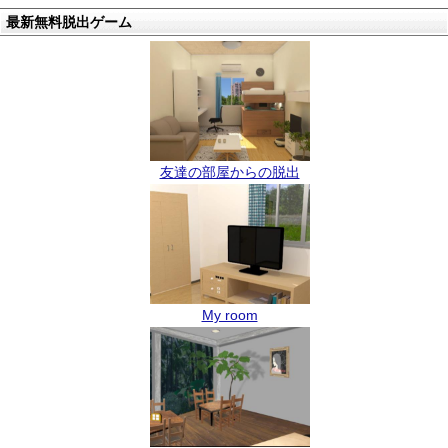
最新無料脱出ゲーム
友達の部屋からの脱出
My room