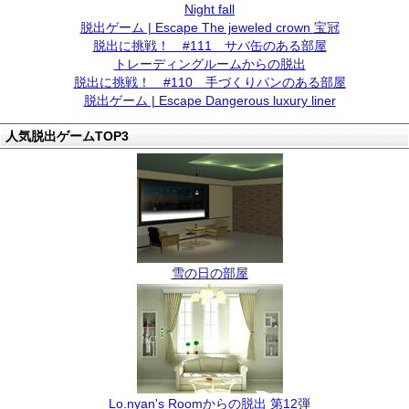
Night fall
脱出ゲーム | Escape The jeweled crown 宝冠
脱出に挑戦！ #111 サバ缶のある部屋
トレーディングルームからの脱出
脱出に挑戦！ #110 手づくりパンのある部屋
脱出ゲーム | Escape Dangerous luxury liner
人気脱出ゲームTOP3
雪の日の部屋
Lo.nyan's Roomからの脱出 第12弾