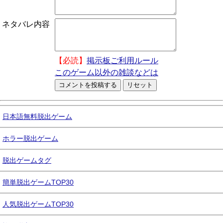
ネタバレ内容
【必読】
掲示板ご利用ルール
このゲーム以外の雑談などは
日本語無料脱出ゲーム
ホラー脱出ゲーム
脱出ゲームタグ
簡単脱出ゲームTOP30
人気脱出ゲームTOP30