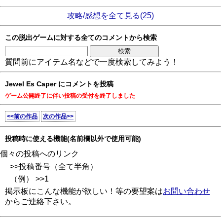
攻略/感想を全て見る(25)
この脱出ゲームに対する全てのコメントから検索
質問前にアイテム名などで一度検索してみよう！
Jewel Es Caper にコメントを投稿
ゲーム公開終了に伴い投稿の受付を終了しました
<<前の作品
次の作品>>
投稿時に使える機能(名前欄以外で使用可能)
個々の投稿へのリンク
>>投稿番号（全て半角）
（例） >>1
掲示板にこんな機能が欲しい！等の要望案は
お問い合わせ
からご連絡下さい。