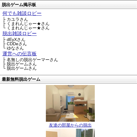
脱出ゲーム掲示板
何でも雑談ロビー
├ カユラさん
├ くまれんじゃー★さん
└ くまれんじゃー★さん
脱出雑談ロビー
├ dEyXさん
├ CDDeさん
└ ゆなさん
運営への伝言板
├ 名無しの脱出ゲーマーさん
├ 脱出ゲームさん
└ 脱出ゲームさん
最新無料脱出ゲーム
友達の部屋からの脱出