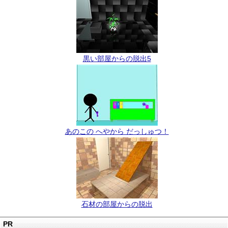
黒い部屋からの脱出5
あのこの へやから だっしゅつ！
石材の部屋からの脱出
PR