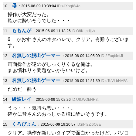
母
10 ：
：2015-06-09 10:39:04
ID:z/lXoqtW4o
操作が大変だった。
確かに酔いそうでした・・・
ももんが
11 ：
：2015-06-09 11:18:26
ID:O8KLpdljvk
6 ：かおす さんのネタバレで、クリア。有難うございま
す。
名無しの脱出ゲーマー
12 ：
：2015-06-09 14:05:09
ID:2Eaqf4etJI
画面操作が逆のがしっくりくるな俺は。
まぁ慣れりゃ問題ないからいいけど。
名無しの脱出ゲーマー
13 ：
：2015-06-09 14:51:39
ID:uToVLbHAFA
だめだ 酔う
綾波レイ
14 ：
：2015-06-09 15:02:26
ID:U8.WObNH3.
うっ・・・気持ち悪い・・・。
確かに皆さんのおっしゃる様に酔いそうです。
くろぴょん
15 ：
：2015-06-09 19:20:57
ID:nPI2Zi6Q3E
クリア。操作が新しいタイプで面白かったけど、パソコ