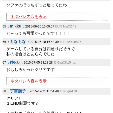
ソファのぽっちずっと迷ってたわ
ネタバレ内容を表示
mikku
65 ：
：2015-06-10 16:00:57
ID:Y3TnaOZl4E
と～っても可愛かったです！！！！
もなもな
66 ：
：2015-06-10 16:48:39
ID:RpuWlJeAZ6
ゲームしている自分は四通りだそうで
私の場合はとあらんでした
ゆの♪
67 ：
：2015-07-05 23:18:28
ID:GsgC8w5mz.
おもしろかったクリアです
ネタバレ内容を表示
宇宙撫子
68 ：
：2015-12-21 15:51:49
ID:viqgiATIXI
クリア♪
１END制覇です☆