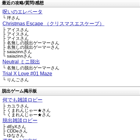
最近の攻略/質問/感想
呪いのエレベータ
└ 坪さん
Christmas Escape （クリスマスエスケープ）
├ アイスさん
├ アイスさん
├ アイスさん
├ 名無しの脱出ゲーマーさん
├ 名無しの脱出ゲーマーさん
├ saiazinnさん
└ saiazinnさん
Neutral ミニ脱出
└ 名無しの脱出ゲーマーさん
Trial X Love #01 Maze
└ りんごさん
脱出ゲーム掲示板
何でも雑談ロビー
├ カユラさん
├ くまれんじゃー★さん
└ くまれんじゃー★さん
脱出雑談ロビー
├ dEyXさん
├ CDDeさん
└ ゆなさん