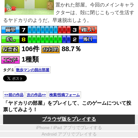
置かれた部屋。今回のメインキャラ
クターは、殻に閉じこもって生活す
るヤドカリのようだ。早速脱出しよう。
106件
88.7％
1種類
タグ:1
散歩マンの脱出部屋
<<前の作品
次の作品>>
検索/投稿フォーム
「ヤドカリの部屋」をプレイして、このゲームについて投
票してみよう！
ブラウザ版をプレイする
iPhone / iPad アプリでプレイする
Android アプリでプレイする