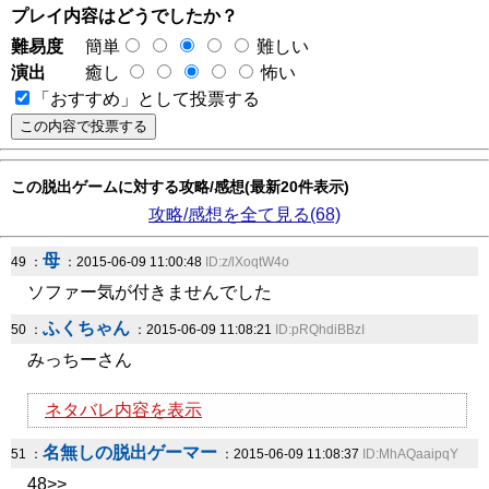
プレイ内容はどうでしたか？
難易度
簡単
難しい
演出
癒し
怖い
「おすすめ」として投票する
この脱出ゲームに対する攻略/感想(最新20件表示)
攻略/感想を全て見る(68)
母
49 ：
：2015-06-09 11:00:48
ID:z/lXoqtW4o
ソファー気が付きませんでした
ふくちゃん
50 ：
：2015-06-09 11:08:21
ID:pRQhdiBBzI
みっちーさん
ネタバレ内容を表示
名無しの脱出ゲーマー
51 ：
：2015-06-09 11:08:37
ID:MhAQaaipqY
48>>