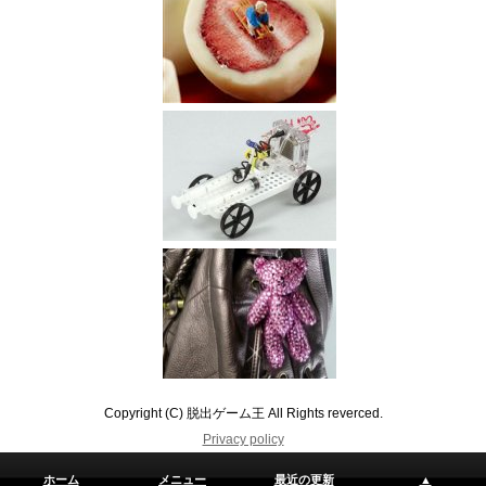
Copyright (C) 脱出ゲーム王 All Rights reverced.
Privacy policy
ホーム
メニュー
最近の更新
▲