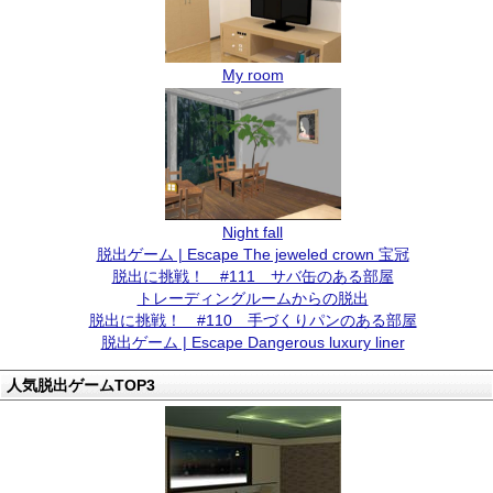
My room
Night fall
脱出ゲーム | Escape The jeweled crown 宝冠
脱出に挑戦！ #111 サバ缶のある部屋
トレーディングルームからの脱出
脱出に挑戦！ #110 手づくりパンのある部屋
脱出ゲーム | Escape Dangerous luxury liner
人気脱出ゲームTOP3