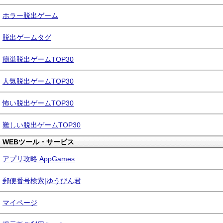
ホラー脱出ゲーム
脱出ゲームタグ
簡単脱出ゲームTOP30
人気脱出ゲームTOP30
怖い脱出ゲームTOP30
難しい脱出ゲームTOP30
WEBツール・サービス
アプリ攻略 AppGames
郵便番号検索|ゆうびん君
マイページ