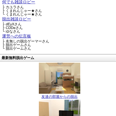
何でも雑談ロビー
├ カユラさん
├ くまれんじゃー★さん
└ くまれんじゃー★さん
脱出雑談ロビー
├ dEyXさん
├ CDDeさん
└ ゆなさん
運営への伝言板
├ 名無しの脱出ゲーマーさん
├ 脱出ゲームさん
└ 脱出ゲームさん
最新無料脱出ゲーム
友達の部屋からの脱出